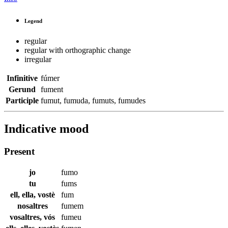
Legend
regular
regular with orthographic change
irregular
Infinitive
fúmer
Gerund
fument
Participle
fumut
,
fumuda
,
fumuts
,
fumudes
Indicative mood
Present
jo
fumo
tu
fums
ell, ella, vostè
fum
nosaltres
fumem
vosaltres, vós
fumeu