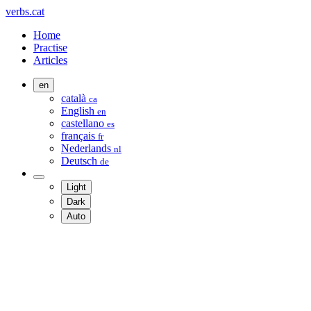
verbs.cat
Home
Practise
Articles
en
català
ca
English
en
castellano
es
français
fr
Nederlands
nl
Deutsch
de
Light
Dark
Auto