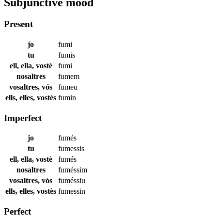
Subjunctive mood
Present
jo
fumi
tu
fumis
ell, ella, vostè
fumi
nosaltres
fumem
vosaltres, vós
fumeu
ells, elles, vostès
fumin
Imperfect
jo
fumés
tu
fumessis
ell, ella, vostè
fumés
nosaltres
fuméssim
vosaltres, vós
fuméssiu
ells, elles, vostès
fumessin
Perfect