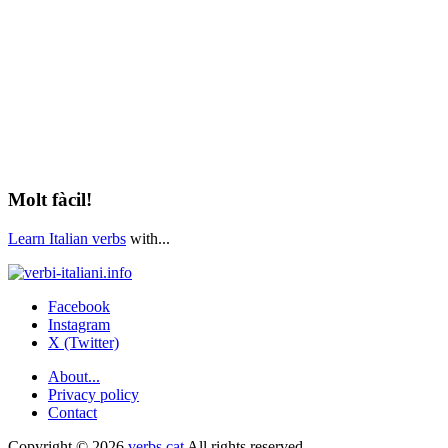
Molt fàcil!
Learn Italian verbs
with...
Facebook
Instagram
X (Twitter)
About...
Privacy policy
Contact
Copyright © 2026
verbs.cat
All rights reserved.