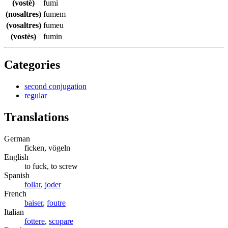
(vostè)
fumi
(nosaltres)
fumem
(vosaltres)
fumeu
(vostès)
fumin
Categories
second conjugation
regular
Translations
German
ficken, vögeln
English
to fuck, to screw
Spanish
follar
,
joder
French
baiser
,
foutre
Italian
fottere
,
scopare