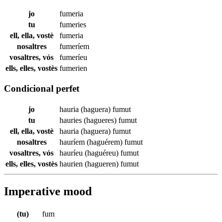
jo
fumeria
tu
fumeries
ell, ella, vostè
fumeria
nosaltres
fumeríem
vosaltres, vós
fumeríeu
ells, elles, vostès
fumerien
Condicional perfet
jo
hauria (haguera)
fumut
tu
hauries (hagueres)
fumut
ell, ella, vostè
hauria (haguera)
fumut
nosaltres
hauríem (haguérem)
fumut
vosaltres, vós
hauríeu (haguéreu)
fumut
ells, elles, vostès
haurien (hagueren)
fumut
Imperative mood
(tu)
fum