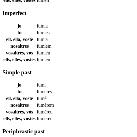
ells, elles, vostès
fumen
Imperfect
jo
fumia
tu
fumies
ell, ella, vostè
fumia
nosaltres
fumíem
vosaltres, vós
fumíeu
ells, elles, vostès
fumien
Simple past
jo
fumí
tu
fumeres
ell, ella, vostè
fumé
nosaltres
fumérem
vosaltres, vós
fuméreu
ells, elles, vostès
fumeren
Periphrastic past