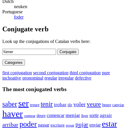
Dutch
neuken
Portuguese
foder
Conjugate verb
Look up the conjugations of Catalan verbs here:
Conjugate
Categories
first conjugation
second conjugation
third conjugation
pure
inchoative
pronominal
regular
irregular
defective
The most conjugated verbs
ser
saber
tenir
veure
voler
trobar
dir
beure
canviar
treure
haver
menjar
agrair
començar
sortir
deure
comprar
llegir
estar
poder
pujar
arribar
passar
enviar
escriure
posar