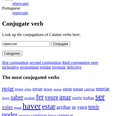
répercuter
Portuguese
repercutir
Conjugate verb
Look up the conjugations of Catalan verbs here:
Conjugate
Categories
first conjugation
second conjugation
third conjugation
pure
inchoative
pronominal
regular
irregular
defective
The most conjugated verbs
pujar
menjar
enviar
agrair
passar
deure
canviar
treure
rebre
provar
ser
fer
anar
saber
veure
sortir
trobar
acabar
llegir
haver
estar
tenir
voler
arribar
venir
dir
posar
poder
conèixer
començar
escriure
beure