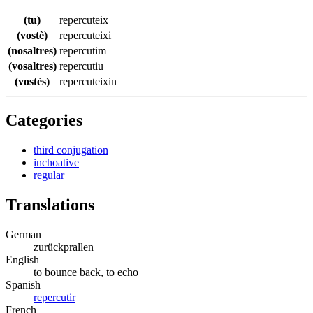
(tu)
repercuteix
(vostè)
repercuteixi
(nosaltres)
repercutim
(vosaltres)
repercutiu
(vostès)
repercuteixin
Categories
third conjugation
inchoative
regular
Translations
German
zurückprallen
English
to bounce back, to echo
Spanish
repercutir
French