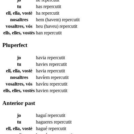
tu
has
repercutit
ell, ella, vostè
ha
repercutit
nosaltres
hem (havem)
repercutit
vosaltres, vós
heu (haveu)
repercutit
ells, elles, vostès
han
repercutit
Pluperfect
jo
havia
repercutit
tu
havies
repercutit
ell, ella, vostè
havia
repercutit
nosaltres
havíem
repercutit
vosaltres, vós
havíeu
repercutit
ells, elles, vostès
havien
repercutit
Anterior past
jo
haguí
repercutit
tu
hagueres
repercutit
ell, ella, vostè
hagué
repercutit