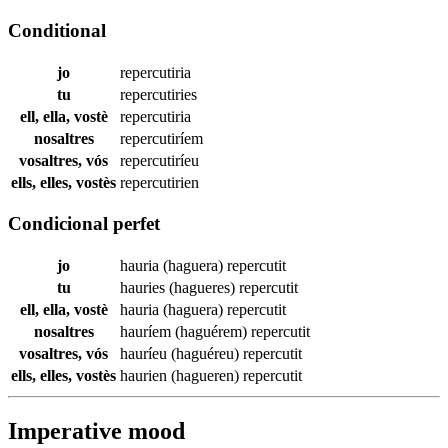
Conditional
jo
repercutiria
tu
repercutiries
ell, ella, vostè
repercutiria
nosaltres
repercutiríem
vosaltres, vós
repercutiríeu
ells, elles, vostès
repercutirien
Condicional perfet
jo
hauria (haguera)
repercutit
tu
hauries (hagueres)
repercutit
ell, ella, vostè
hauria (haguera)
repercutit
nosaltres
hauríem (haguérem)
repercutit
vosaltres, vós
hauríeu (haguéreu)
repercutit
ells, elles, vostès
haurien (hagueren)
repercutit
Imperative mood