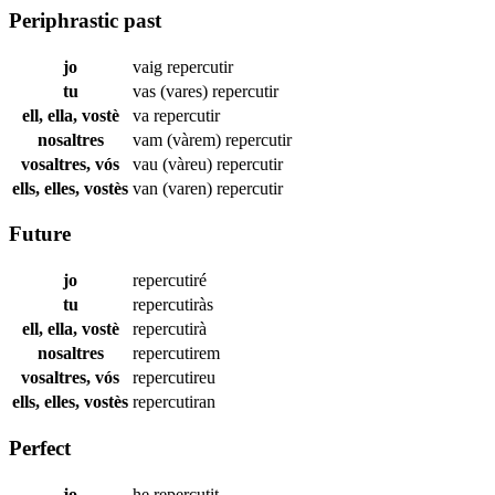
Periphrastic past
jo
vaig
repercutir
tu
vas (vares)
repercutir
ell, ella, vostè
va
repercutir
nosaltres
vam (vàrem)
repercutir
vosaltres, vós
vau (vàreu)
repercutir
ells, elles, vostès
van (varen)
repercutir
Future
jo
repercutiré
tu
repercutiràs
ell, ella, vostè
repercutirà
nosaltres
repercutirem
vosaltres, vós
repercutireu
ells, elles, vostès
repercutiran
Perfect
jo
he
repercutit