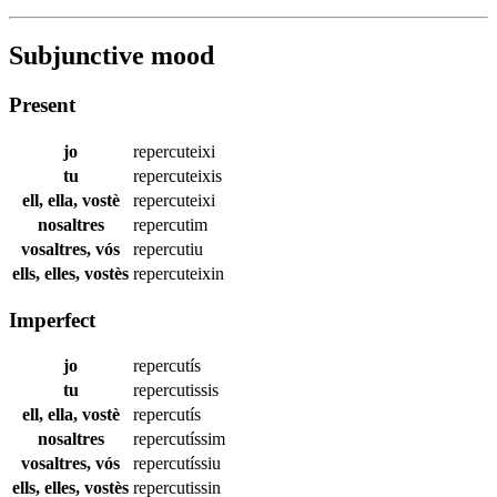
Subjunctive mood
Present
jo
repercuteixi
tu
repercuteixis
ell, ella, vostè
repercuteixi
nosaltres
repercutim
vosaltres, vós
repercutiu
ells, elles, vostès
repercuteixin
Imperfect
jo
repercutís
tu
repercutissis
ell, ella, vostè
repercutís
nosaltres
repercutíssim
vosaltres, vós
repercutíssiu
ells, elles, vostès
repercutissin