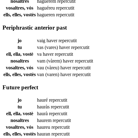
nosaltres
haguérem
repercutit
vosaltres, vós
haguéreu
repercutit
ells, elles, vostès
hagueren
repercutit
Periphrastic anterior past
jo
vaig haver
repercutit
tu
vas (vares) haver
repercutit
ell, ella, vostè
va haver
repercutit
nosaltres
vam (vàrem) haver
repercutit
vosaltres, vós
vau (vàreu) haver
repercutit
ells, elles, vostès
van (varen) haver
repercutit
Future perfect
jo
hauré
repercutit
tu
hauràs
repercutit
ell, ella, vostè
haurà
repercutit
nosaltres
haurem
repercutit
vosaltres, vós
haureu
repercutit
ells, elles, vostès
hauran
repercutit