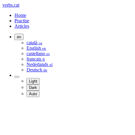
verbs.cat
Home
Practise
Articles
en
català
ca
English
en
castellano
es
français
fr
Nederlands
nl
Deutsch
de
Light
Dark
Auto