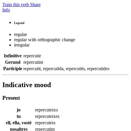
Train this verb
Share
Info
Legend
regular
regular with orthographic change
irregular
Infinitive
repercutir
Gerund
repercutint
Participle
repercutit
,
repercutida
,
repercutits
,
repercutides
Indicative mood
Present
jo
repercuteixo
tu
repercuteixes
ell, ella, vostè
repercuteix
nosaltres
repercutim