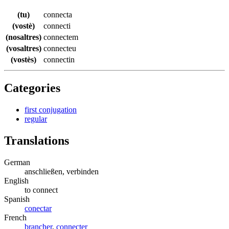
(tu)
connecta
(vostè)
connecti
(nosaltres)
connectem
(vosaltres)
connecteu
(vostès)
connectin
Categories
first conjugation
regular
Translations
German
anschließen, verbinden
English
to connect
Spanish
conectar
French
brancher
,
connecter