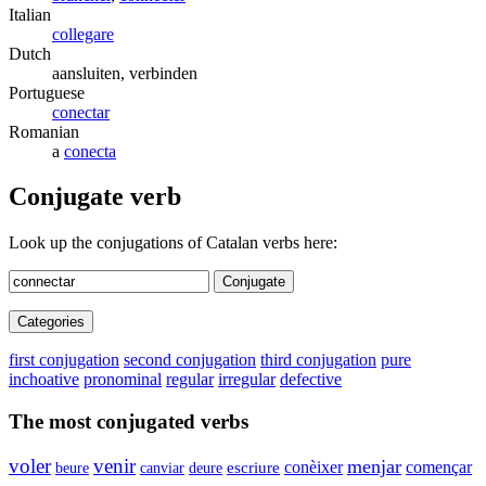
Italian
collegare
Dutch
aansluiten, verbinden
Portuguese
conectar
Romanian
a
conecta
Conjugate verb
Look up the conjugations of Catalan verbs here:
Conjugate
Categories
first conjugation
second conjugation
third conjugation
pure
inchoative
pronominal
regular
irregular
defective
The most conjugated verbs
voler
venir
menjar
conèixer
començar
beure
canviar
deure
escriure