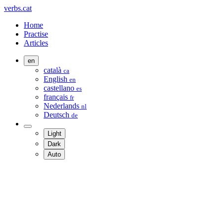
verbs.cat
Home
Practise
Articles
en
català
ca
English
en
castellano
es
français
fr
Nederlands
nl
Deutsch
de
Light
Dark
Auto