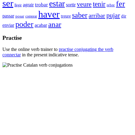
ser
estar
fer
veure
tenir
agrair
trobar
sortir
rebre
llegir
haver
saber
pujar
arribar
passar
dir
treure
posar
comprar
poder
anar
enviar
acabar
Practise
Use the online verb trainer to
practise conjugating the verb
connectar
in the present indicative tense.