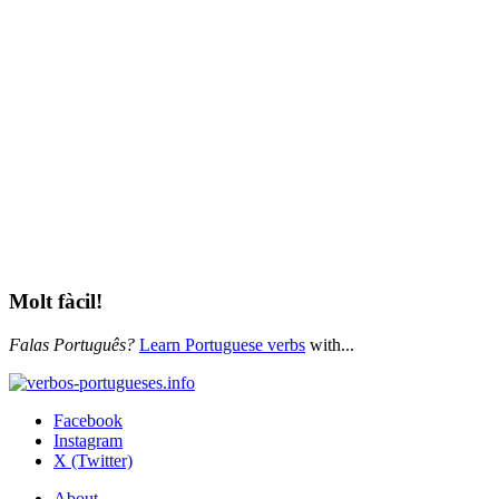
Molt fàcil!
Falas Português?
Learn Portuguese verbs
with...
Facebook
Instagram
X (Twitter)
About...