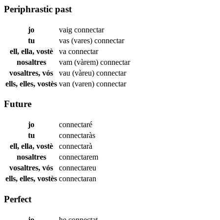
Periphrastic past
jo
vaig
connectar
tu
vas (vares)
connectar
ell, ella, vostè
va
connectar
nosaltres
vam (vàrem)
connectar
vosaltres, vós
vau (vàreu)
connectar
ells, elles, vostès
van (varen)
connectar
Future
jo
connectaré
tu
connectaràs
ell, ella, vostè
connectarà
nosaltres
connectarem
vosaltres, vós
connectareu
ells, elles, vostès
connectaran
Perfect
jo
he
connectat