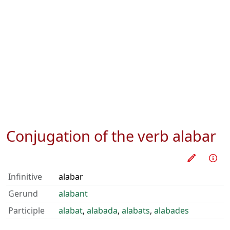
Conjugation of the verb
alabar
Train thi
Inf
Infinitive
alabar
Gerund
alabant
Participle
alabat
,
alabada
,
alabats
,
alabades