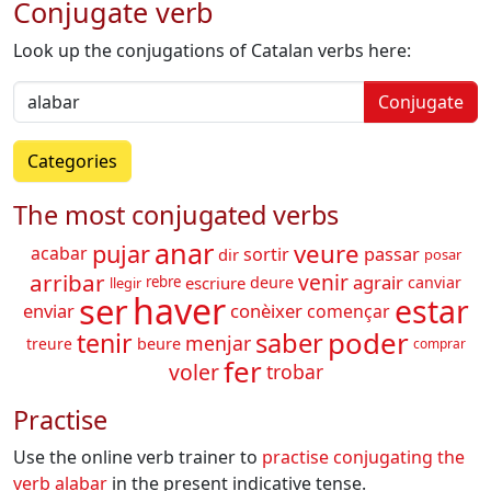
Conjugate verb
Look up the conjugations of Catalan verbs here:
Conjugate
Categories
The most conjugated verbs
anar
veure
pujar
acabar
sortir
passar
dir
posar
arribar
venir
agrair
escriure
deure
canviar
rebre
llegir
haver
ser
estar
enviar
conèixer
començar
poder
tenir
saber
menjar
beure
treure
comprar
fer
voler
trobar
Practise
Use the online verb trainer to
practise conjugating the
verb
alabar
in the present indicative tense.