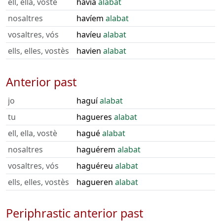
ell, ella, vostè
havia
alabat
nosaltres
havíem
alabat
vosaltres, vós
havíeu
alabat
ells, elles, vostès
havien
alabat
Anterior past
jo
haguí
alabat
tu
hagueres
alabat
ell, ella, vostè
hagué
alabat
nosaltres
haguérem
alabat
vosaltres, vós
haguéreu
alabat
ells, elles, vostès
hagueren
alabat
Periphrastic anterior past