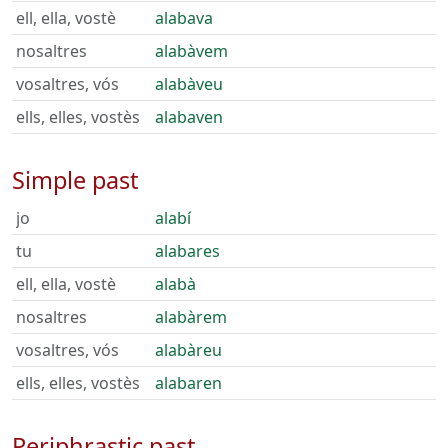
ell, ella, vostè
alabava
nosaltres
alabàvem
vosaltres, vós
alabàveu
ells, elles, vostès
alabaven
Simple past
jo
alabí
tu
alabares
ell, ella, vostè
alabà
nosaltres
alabàrem
vosaltres, vós
alabàreu
ells, elles, vostès
alabaren
Periphrastic past