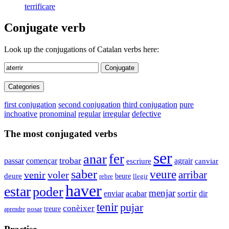
terrificare
Conjugate verb
Look up the conjugations of Catalan verbs here:
Conjugate
Categories
first conjugation
second conjugation
third conjugation
pure
inchoative
pronominal
regular
irregular
defective
The most conjugated verbs
ser
fer
anar
trobar
passar
començar
agrair
escriure
canviar
saber
veure
venir
voler
arribar
deure
beure
rebre
llegir
haver
estar
poder
menjar
sortir
enviar
acabar
dir
tenir
pujar
conèixer
treure
posar
aprendre