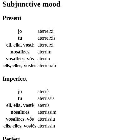
Subjunctive mood
Present
jo
aterreixi
tu
aterreixis
ell, ella, vostè
aterreixi
nosaltres
aterrim
vosaltres, vós
aterriu
ells, elles, vostès
aterreixin
Imperfect
jo
aterrís
tu
aterrissis
ell, ella, vostè
aterrís
nosaltres
aterríssim
vosaltres, vós
aterríssiu
ells, elles, vostès
aterrissin
Perfect