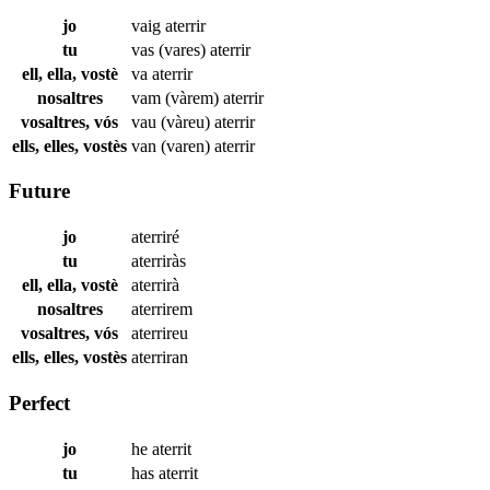
jo
vaig
aterrir
tu
vas (vares)
aterrir
ell, ella, vostè
va
aterrir
nosaltres
vam (vàrem)
aterrir
vosaltres, vós
vau (vàreu)
aterrir
ells, elles, vostès
van (varen)
aterrir
Future
jo
aterriré
tu
aterriràs
ell, ella, vostè
aterrirà
nosaltres
aterrirem
vosaltres, vós
aterrireu
ells, elles, vostès
aterriran
Perfect
jo
he
aterrit
tu
has
aterrit