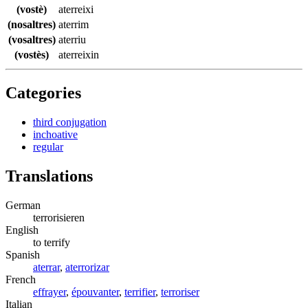
(vostè)
aterreixi
(nosaltres)
aterrim
(vosaltres)
aterriu
(vostès)
aterreixin
Categories
third conjugation
inchoative
regular
Translations
German
terrorisieren
English
to terrify
Spanish
aterrar
,
aterrorizar
French
effrayer
,
épouvanter
,
terrifier
,
terroriser
Italian