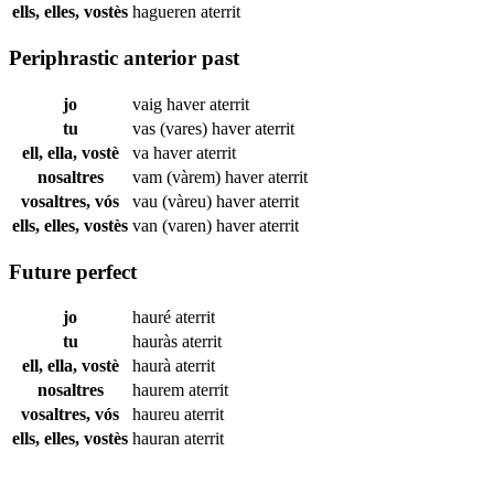
ells, elles, vostès
hagueren
aterrit
Periphrastic anterior past
jo
vaig haver
aterrit
tu
vas (vares) haver
aterrit
ell, ella, vostè
va haver
aterrit
nosaltres
vam (vàrem) haver
aterrit
vosaltres, vós
vau (vàreu) haver
aterrit
ells, elles, vostès
van (varen) haver
aterrit
Future perfect
jo
hauré
aterrit
tu
hauràs
aterrit
ell, ella, vostè
haurà
aterrit
nosaltres
haurem
aterrit
vosaltres, vós
haureu
aterrit
ells, elles, vostès
hauran
aterrit