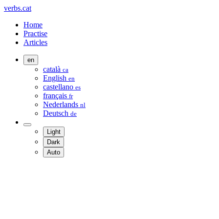
verbs.cat
Home
Practise
Articles
en
català
ca
English
en
castellano
es
français
fr
Nederlands
nl
Deutsch
de
Light
Dark
Auto