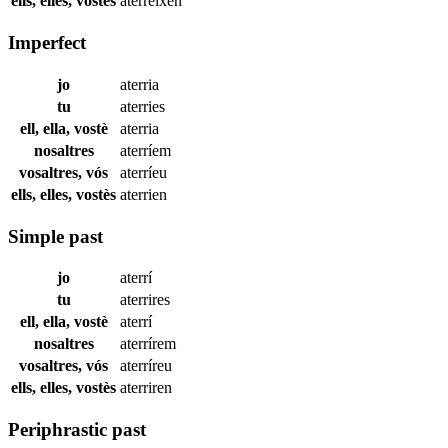
ells, elles, vostès
aterreixen
Imperfect
jo
aterria
tu
aterries
ell, ella, vostè
aterria
nosaltres
aterríem
vosaltres, vós
aterríeu
ells, elles, vostès
aterrien
Simple past
jo
aterrí
tu
aterrires
ell, ella, vostè
aterrí
nosaltres
aterrírem
vosaltres, vós
aterríreu
ells, elles, vostès
aterriren
Periphrastic past