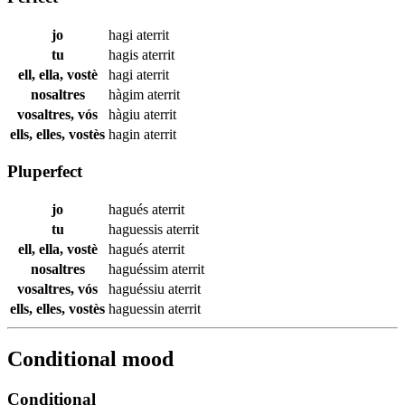
jo
hagi
aterrit
tu
hagis
aterrit
ell, ella, vostè
hagi
aterrit
nosaltres
hàgim
aterrit
vosaltres, vós
hàgiu
aterrit
ells, elles, vostès
hagin
aterrit
Pluperfect
jo
hagués
aterrit
tu
haguessis
aterrit
ell, ella, vostè
hagués
aterrit
nosaltres
haguéssim
aterrit
vosaltres, vós
haguéssiu
aterrit
ells, elles, vostès
haguessin
aterrit
Conditional mood
Conditional