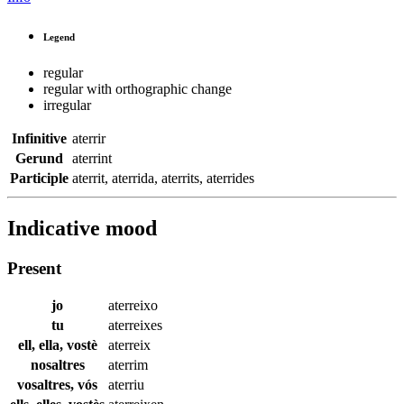
Legend
regular
regular with orthographic change
irregular
Infinitive
aterrir
Gerund
aterrint
Participle
aterrit
,
aterrida
,
aterrits
,
aterrides
Indicative mood
Present
jo
aterreixo
tu
aterreixes
ell, ella, vostè
aterreix
nosaltres
aterrim
vosaltres, vós
aterriu