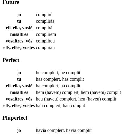
Future
jo
compliré
tu
compliràs
ell, ella, vostè
complirà
nosaltres
complirem
vosaltres, vós
complireu
ells, elles, vostès
compliran
Perfect
jo
he
complert
,
he
complit
tu
has
complert
,
has
complit
ell, ella, vostè
ha
complert
,
ha
complit
nosaltres
hem (havem)
complert
,
hem (havem)
complit
vosaltres, vós
heu (haveu)
complert
,
heu (haveu)
complit
ells, elles, vostès
han
complert
,
han
complit
Pluperfect
jo
havia
complert
,
havia
complit