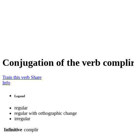
Conjugation of the verb
compli
Train this verb
Share
Info
Legend
regular
regular with orthographic change
irregular
Infinitive
complir