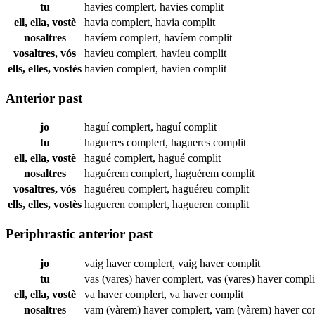
tu
havies
complert
,
havies
complit
ell, ella, vostè
havia
complert
,
havia
complit
nosaltres
havíem
complert
,
havíem
complit
vosaltres, vós
havíeu
complert
,
havíeu
complit
ells, elles, vostès
havien
complert
,
havien
complit
Anterior past
jo
haguí
complert
,
haguí
complit
tu
hagueres
complert
,
hagueres
complit
ell, ella, vostè
hagué
complert
,
hagué
complit
nosaltres
haguérem
complert
,
haguérem
complit
vosaltres, vós
haguéreu
complert
,
haguéreu
complit
ells, elles, vostès
hagueren
complert
,
hagueren
complit
Periphrastic anterior past
jo
vaig haver
complert
,
vaig haver
complit
tu
vas (vares) haver
complert
,
vas (vares) haver
compli
ell, ella, vostè
va haver
complert
,
va haver
complit
nosaltres
vam (vàrem) haver
complert
,
vam (vàrem) haver
co