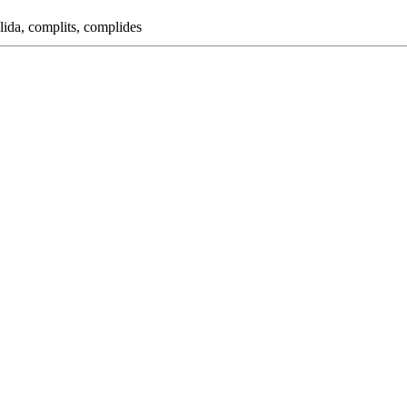
lida
,
complits
,
complides