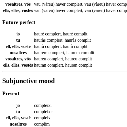
vosaltres, vós
vau (vàreu) haver
complert
,
vau (vàreu) haver
compl
ells, elles, vostès
van (varen) haver
complert
,
van (varen) haver
compl
Future perfect
jo
hauré
complert
,
hauré
complit
tu
hauràs
complert
,
hauràs
complit
ell, ella, vostè
haurà
complert
,
haurà
complit
nosaltres
haurem
complert
,
haurem
complit
vosaltres, vós
haureu
complert
,
haureu
complit
ells, elles, vostès
hauran
complert
,
hauran
complit
Subjunctive mood
Present
jo
compleixi
tu
compleixis
ell, ella, vostè
compleixi
nosaltres
complim