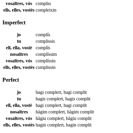
vosaltres, vós
compliu
ells, elles, vostès
compleixin
Imperfect
jo
complís
tu
complissis
ell, ella, vostè
complís
nosaltres
complíssim
vosaltres, vós
complíssiu
ells, elles, vostès
complissin
Perfect
jo
hagi
complert
,
hagi
complit
tu
hagis
complert
,
hagis
complit
ell, ella, vostè
hagi
complert
,
hagi
complit
nosaltres
hàgim
complert
,
hàgim
complit
vosaltres, vós
hàgiu
complert
,
hàgiu
complit
ells, elles, vostès
hagin
complert
,
hagin
complit