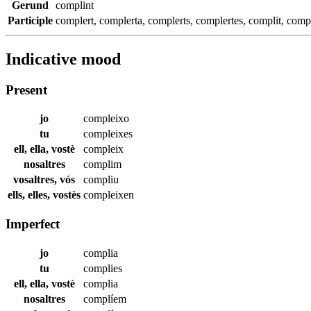
Gerund
complint
Participle
complert
,
complerta
,
complerts
,
complertes
,
complit
,
comp
Indicative mood
Present
jo
compleixo
tu
compleixes
ell, ella, vostè
compleix
nosaltres
complim
vosaltres, vós
compliu
ells, elles, vostès
compleixen
Imperfect
jo
complia
tu
complies
ell, ella, vostè
complia
nosaltres
complíem