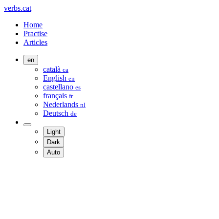
verbs.cat
Home
Practise
Articles
en
català
ca
English
en
castellano
es
français
fr
Nederlands
nl
Deutsch
de
Light
Dark
Auto