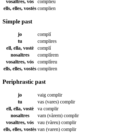
vosaltres, vós
complíeu
ells, elles, vostès
complien
Simple past
jo
complí
tu
complires
ell, ella, vostè
complí
nosaltres
complírem
vosaltres, vós
complíreu
ells, elles, vostès
compliren
Periphrastic past
jo
vaig
complir
tu
vas (vares)
complir
ell, ella, vostè
va
complir
nosaltres
vam (vàrem)
complir
vosaltres, vós
vau (vàreu)
complir
ells, elles, vostès
van (varen)
complir