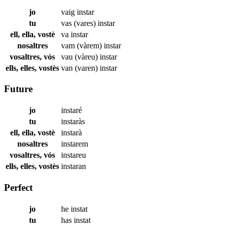
jo
vaig
instar
tu
vas (vares)
instar
ell, ella, vostè
va
instar
nosaltres
vam (vàrem)
instar
vosaltres, vós
vau (vàreu)
instar
ells, elles, vostès
van (varen)
instar
Future
jo
instaré
tu
instaràs
ell, ella, vostè
instarà
nosaltres
instarem
vosaltres, vós
instareu
ells, elles, vostès
instaran
Perfect
jo
he
instat
tu
has
instat