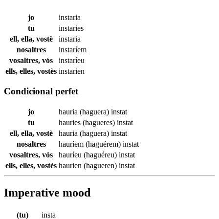
jo
instaria
tu
instaries
ell, ella, vostè
instaria
nosaltres
instaríem
vosaltres, vós
instaríeu
ells, elles, vostès
instarien
Condicional perfet
jo
hauria (haguera)
instat
tu
hauries (hagueres)
instat
ell, ella, vostè
hauria (haguera)
instat
nosaltres
hauríem (haguérem)
instat
vosaltres, vós
hauríeu (haguéreu)
instat
ells, elles, vostès
haurien (hagueren)
instat
Imperative mood
(tu)
insta