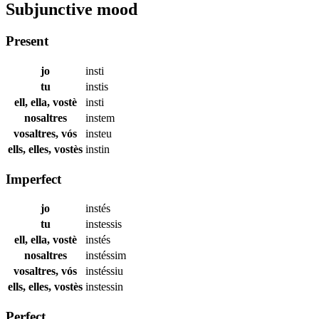
Subjunctive mood
Present
jo
insti
tu
instis
ell, ella, vostè
insti
nosaltres
instem
vosaltres, vós
insteu
ells, elles, vostès
instin
Imperfect
jo
instés
tu
instessis
ell, ella, vostè
instés
nosaltres
instéssim
vosaltres, vós
instéssiu
ells, elles, vostès
instessin
Perfect