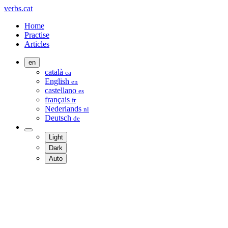
verbs.cat
Home
Practise
Articles
en
català
ca
English
en
castellano
es
français
fr
Nederlands
nl
Deutsch
de
Light
Dark
Auto