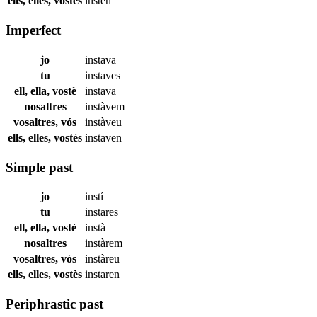
ells, elles, vostès
insten
Imperfect
jo
instava
tu
instaves
ell, ella, vostè
instava
nosaltres
instàvem
vosaltres, vós
instàveu
ells, elles, vostès
instaven
Simple past
jo
instí
tu
instares
ell, ella, vostè
instà
nosaltres
instàrem
vosaltres, vós
instàreu
ells, elles, vostès
instaren
Periphrastic past