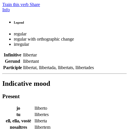
Train this verb
Share
Info
Legend
regular
regular with orthographic change
irregular
Infinitive
llibertar
Gerund
llibertant
Participle
llibertat
,
llibertada
,
llibertats
,
llibertades
Indicative mood
Present
jo
lliberto
tu
llibertes
ell, ella, vostè
lliberta
nosaltres
llibertem