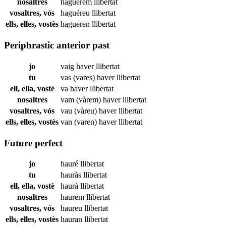
nosaltres
haguérem
llibertat
vosaltres, vós
haguéreu
llibertat
ells, elles, vostès
hagueren
llibertat
Periphrastic anterior past
jo
vaig haver
llibertat
tu
vas (vares) haver
llibertat
ell, ella, vostè
va haver
llibertat
nosaltres
vam (vàrem) haver
llibertat
vosaltres, vós
vau (vàreu) haver
llibertat
ells, elles, vostès
van (varen) haver
llibertat
Future perfect
jo
hauré
llibertat
tu
hauràs
llibertat
ell, ella, vostè
haurà
llibertat
nosaltres
haurem
llibertat
vosaltres, vós
haureu
llibertat
ells, elles, vostès
hauran
llibertat