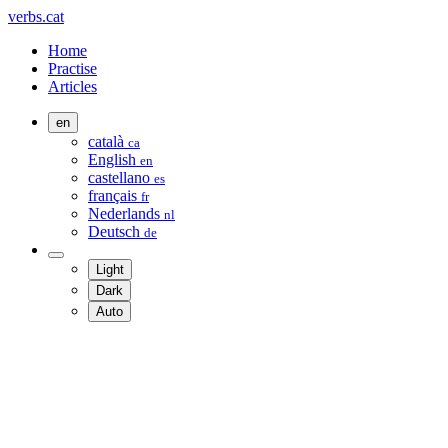
verbs.cat
Home
Practise
Articles
en
català
ca
English
en
castellano
es
français
fr
Nederlands
nl
Deutsch
de
Light
Dark
Auto