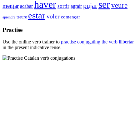
haver
ser
pujar
veure
menjar
sortir
acabar
agrair
estar
voler
començar
treure
aprendre
Practise
Use the online verb trainer to
practise conjugating the verb
llibertar
in the present indicative tense.