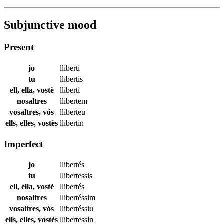
Subjunctive mood
Present
jo
lliberti
tu
llibertis
ell, ella, vostè
lliberti
nosaltres
llibertem
vosaltres, vós
lliberteu
ells, elles, vostès
llibertin
Imperfect
jo
llibertés
tu
llibertessis
ell, ella, vostè
llibertés
nosaltres
llibertéssim
vosaltres, vós
llibertéssiu
ells, elles, vostès
llibertessin