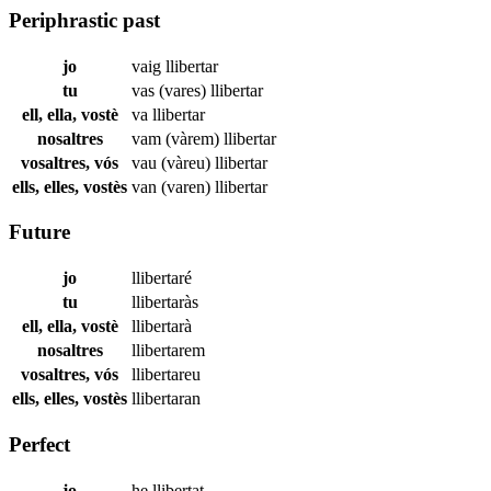
Periphrastic past
jo
vaig
llibertar
tu
vas (vares)
llibertar
ell, ella, vostè
va
llibertar
nosaltres
vam (vàrem)
llibertar
vosaltres, vós
vau (vàreu)
llibertar
ells, elles, vostès
van (varen)
llibertar
Future
jo
llibertaré
tu
llibertaràs
ell, ella, vostè
llibertarà
nosaltres
llibertarem
vosaltres, vós
llibertareu
ells, elles, vostès
llibertaran
Perfect
jo
he
llibertat