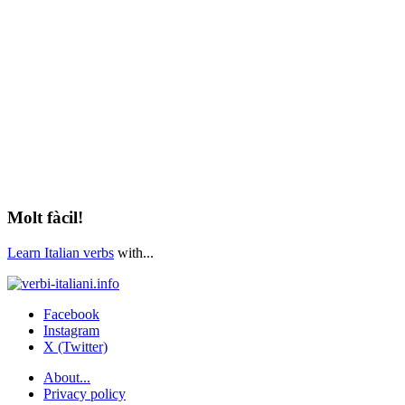
Molt fàcil!
Learn Italian verbs
with...
Facebook
Instagram
X (Twitter)
About...
Privacy policy