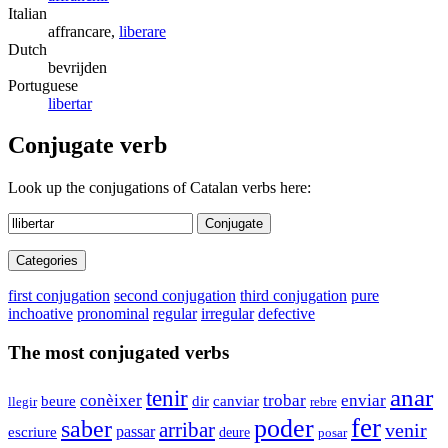
Italian
affrancare,
liberare
Dutch
bevrijden
Portuguese
libertar
Conjugate verb
Look up the conjugations of Catalan verbs here:
Conjugate
Categories
first conjugation
second conjugation
third conjugation
pure
inchoative
pronominal
regular
irregular
defective
The most conjugated verbs
anar
tenir
trobar
conèixer
enviar
dir
beure
canviar
llegir
rebre
fer
poder
saber
arribar
venir
passar
escriure
deure
posar