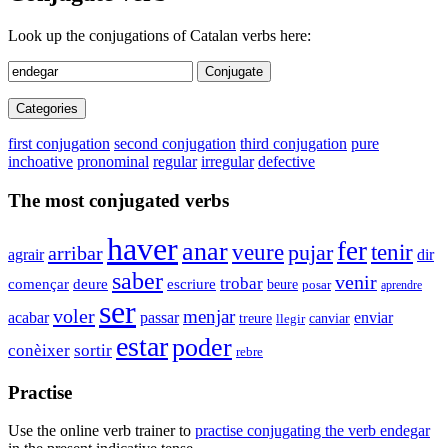
Look up the conjugations of Catalan verbs here:
Conjugate
Categories
first conjugation
second conjugation
third conjugation
pure
inchoative
pronominal
regular
irregular
defective
The most conjugated verbs
haver
fer
anar
veure
tenir
pujar
arribar
agrair
dir
saber
venir
trobar
començar
deure
escriure
beure
posar
aprendre
ser
voler
menjar
enviar
acabar
passar
canviar
treure
llegir
estar
poder
conèixer
sortir
rebre
Practise
Use the online verb trainer to
practise conjugating the verb
endegar