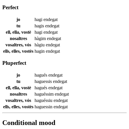
Perfect
jo
hagi
endegat
tu
hagis
endegat
ell, ella, vostè
hagi
endegat
nosaltres
hàgim
endegat
vosaltres, vós
hàgiu
endegat
ells, elles, vostès
hagin
endegat
Pluperfect
jo
hagués
endegat
tu
haguessis
endegat
ell, ella, vostè
hagués
endegat
nosaltres
haguéssim
endegat
vosaltres, vós
haguéssiu
endegat
ells, elles, vostès
haguessin
endegat
Conditional mood