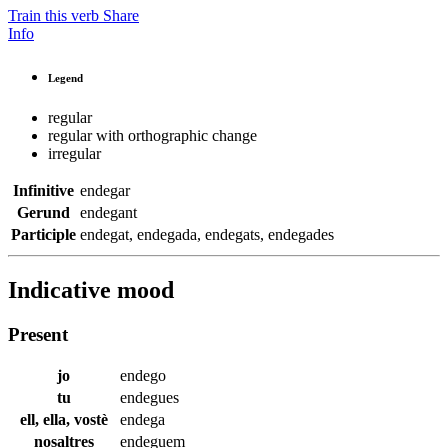
Train this verb
Share
Info
Legend
regular
regular with orthographic change
irregular
Infinitive
endegar
Gerund
endegant
Participle
endegat
,
endegada
,
endegats
,
endegades
Indicative mood
Present
jo
endego
tu
endegues
ell, ella, vostè
endega
nosaltres
endeguem