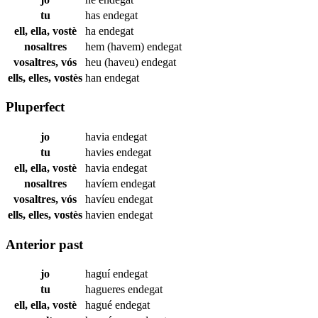
tu
has
endegat
ell, ella, vostè
ha
endegat
nosaltres
hem (havem)
endegat
vosaltres, vós
heu (haveu)
endegat
ells, elles, vostès
han
endegat
Pluperfect
jo
havia
endegat
tu
havies
endegat
ell, ella, vostè
havia
endegat
nosaltres
havíem
endegat
vosaltres, vós
havíeu
endegat
ells, elles, vostès
havien
endegat
Anterior past
jo
haguí
endegat
tu
hagueres
endegat
ell, ella, vostè
hagué
endegat