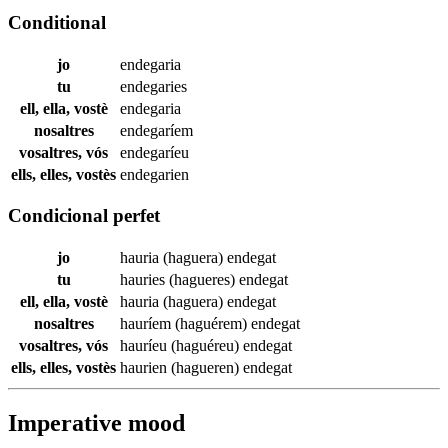
Conditional
jo
endegaria
tu
endegaries
ell, ella, vostè
endegaria
nosaltres
endegaríem
vosaltres, vós
endegaríeu
ells, elles, vostès
endegarien
Condicional perfet
jo
hauria (haguera)
endegat
tu
hauries (hagueres)
endegat
ell, ella, vostè
hauria (haguera)
endegat
nosaltres
hauríem (haguérem)
endegat
vosaltres, vós
hauríeu (haguéreu)
endegat
ells, elles, vostès
haurien (hagueren)
endegat
Imperative mood