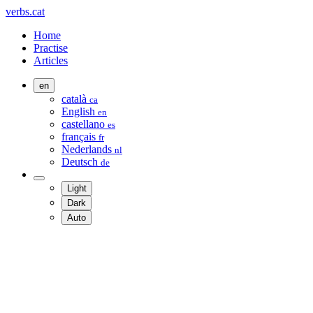
verbs.cat
Home
Practise
Articles
en
català
ca
English
en
castellano
es
français
fr
Nederlands
nl
Deutsch
de
Light
Dark
Auto