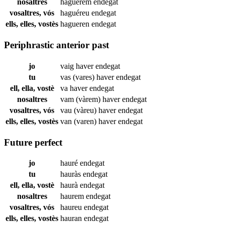
nosaltres
haguérem
endegat
vosaltres, vós
haguéreu
endegat
ells, elles, vostès
hagueren
endegat
Periphrastic anterior past
jo
vaig haver
endegat
tu
vas (vares) haver
endegat
ell, ella, vostè
va haver
endegat
nosaltres
vam (vàrem) haver
endegat
vosaltres, vós
vau (vàreu) haver
endegat
ells, elles, vostès
van (varen) haver
endegat
Future perfect
jo
hauré
endegat
tu
hauràs
endegat
ell, ella, vostè
haurà
endegat
nosaltres
haurem
endegat
vosaltres, vós
haureu
endegat
ells, elles, vostès
hauran
endegat