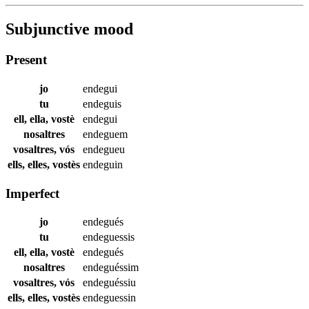
Subjunctive mood
Present
jo
endegui
tu
endeguis
ell, ella, vostè
endegui
nosaltres
endeguem
vosaltres, vós
endegueu
ells, elles, vostès
endeguin
Imperfect
jo
endegués
tu
endeguessis
ell, ella, vostè
endegués
nosaltres
endeguéssim
vosaltres, vós
endeguéssiu
ells, elles, vostès
endeguessin