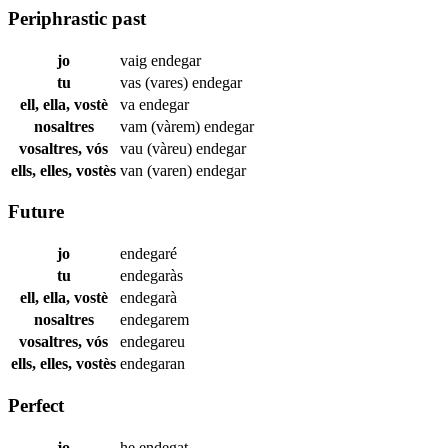
Periphrastic past
jo
vaig
endegar
tu
vas (vares)
endegar
ell, ella, vostè
va
endegar
nosaltres
vam (vàrem)
endegar
vosaltres, vós
vau (vàreu)
endegar
ells, elles, vostès
van (varen)
endegar
Future
jo
endegaré
tu
endegaràs
ell, ella, vostè
endegarà
nosaltres
endegarem
vosaltres, vós
endegareu
ells, elles, vostès
endegaran
Perfect
jo
he
endegat