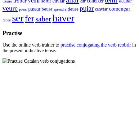
venir
trobar
conèixer
enviar
acabar
sortir
dir
treure
pujar
veure
començar
passar
beure
deure
canviar
posar
aprendre
haver
ser
fer
saber
rebre
Practise
Use the online verb trainer to
practise conjugating the verb
reobrir
in
the present indicative tense.