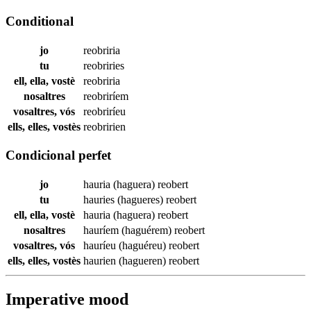
Conditional
jo
reobriria
tu
reobriries
ell, ella, vostè
reobriria
nosaltres
reobriríem
vosaltres, vós
reobriríeu
ells, elles, vostès
reobririen
Condicional perfet
jo
hauria (haguera)
reobert
tu
hauries (hagueres)
reobert
ell, ella, vostè
hauria (haguera)
reobert
nosaltres
hauríem (haguérem)
reobert
vosaltres, vós
hauríeu (haguéreu)
reobert
ells, elles, vostès
haurien (hagueren)
reobert
Imperative mood