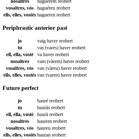
nosaltres
haguérem
reobert
vosaltres, vós
haguéreu
reobert
ells, elles, vostès
hagueren
reobert
Periphrastic anterior past
jo
vaig haver
reobert
tu
vas (vares) haver
reobert
ell, ella, vostè
va haver
reobert
nosaltres
vam (vàrem) haver
reobert
vosaltres, vós
vau (vàreu) haver
reobert
ells, elles, vostès
van (varen) haver
reobert
Future perfect
jo
hauré
reobert
tu
hauràs
reobert
ell, ella, vostè
haurà
reobert
nosaltres
haurem
reobert
vosaltres, vós
haureu
reobert
ells, elles, vostès
hauran
reobert