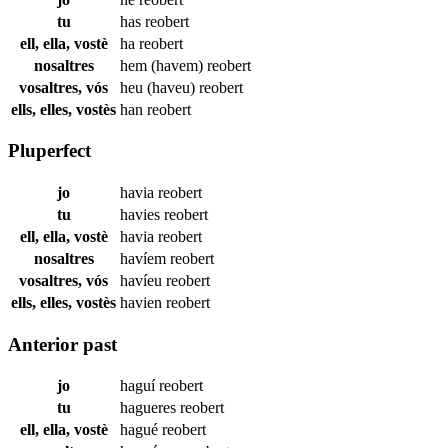
tu
has
reobert
ell, ella, vostè
ha
reobert
nosaltres
hem (havem)
reobert
vosaltres, vós
heu (haveu)
reobert
ells, elles, vostès
han
reobert
Pluperfect
jo
havia
reobert
tu
havies
reobert
ell, ella, vostè
havia
reobert
nosaltres
havíem
reobert
vosaltres, vós
havíeu
reobert
ells, elles, vostès
havien
reobert
Anterior past
jo
haguí
reobert
tu
hagueres
reobert
ell, ella, vostè
hagué
reobert