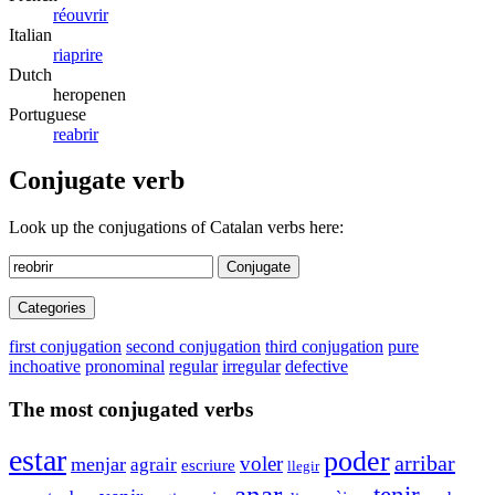
réouvrir
Italian
riaprire
Dutch
heropenen
Portuguese
reabrir
Conjugate verb
Look up the conjugations of Catalan verbs here:
Conjugate
Categories
first conjugation
second conjugation
third conjugation
pure
inchoative
pronominal
regular
irregular
defective
The most conjugated verbs
estar
poder
arribar
voler
menjar
agrair
escriure
llegir
anar
tenir