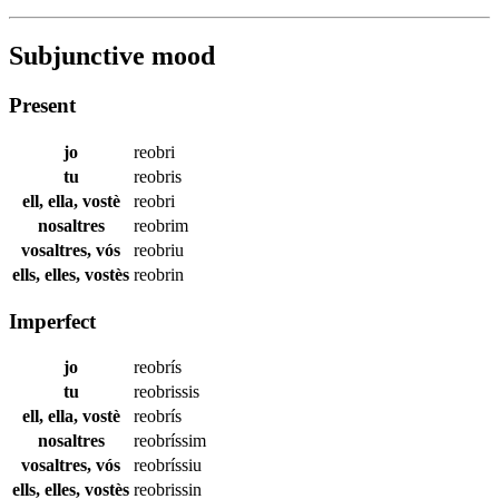
Subjunctive mood
Present
jo
reobri
tu
reobris
ell, ella, vostè
reobri
nosaltres
reobrim
vosaltres, vós
reobriu
ells, elles, vostès
reobrin
Imperfect
jo
reobrís
tu
reobrissis
ell, ella, vostè
reobrís
nosaltres
reobríssim
vosaltres, vós
reobríssiu
ells, elles, vostès
reobrissin