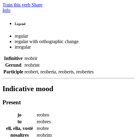
Train this verb
Share
Info
Legend
regular
regular with orthographic change
irregular
Infinitive
reobrir
Gerund
reobrint
Participle
reobert
,
reoberta
,
reoberts
,
reobertes
Indicative mood
Present
jo
reobro
tu
reobres
ell, ella, vostè
reobre
nosaltres
reobrim