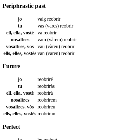
Periphrastic past
jo
vaig
reobrir
tu
vas (vares)
reobrir
ell, ella, vostè
va
reobrir
nosaltres
vam (vàrem)
reobrir
vosaltres, vós
vau (vàreu)
reobrir
ells, elles, vostès
van (varen)
reobrir
Future
jo
reobriré
tu
reobriràs
ell, ella, vostè
reobrirà
nosaltres
reobrirem
vosaltres, vós
reobrireu
ells, elles, vostès
reobriran
Perfect
jo
he
reobert