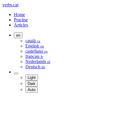
verbs.cat
Home
Practise
Articles
en
català
ca
English
en
castellano
es
français
fr
Nederlands
nl
Deutsch
de
Light
Dark
Auto