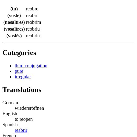
(tu)
reobre
(vostè)
reobri
(nosaltres)
reobrim
(vosaltres)
reobriu
(vostès)
reobrin
Categories
third conjugation
pure
irregular
Translations
German
wiedereröffnen
English
to reopen
Spanish
reabrir
French