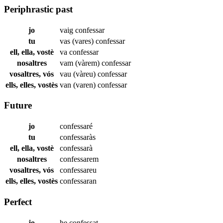
Periphrastic past
jo
vaig
confessar
tu
vas (vares)
confessar
ell, ella, vostè
va
confessar
nosaltres
vam (vàrem)
confessar
vosaltres, vós
vau (vàreu)
confessar
ells, elles, vostès
van (varen)
confessar
Future
jo
confessaré
tu
confessaràs
ell, ella, vostè
confessarà
nosaltres
confessarem
vosaltres, vós
confessareu
ells, elles, vostès
confessaran
Perfect
jo
he
confessat