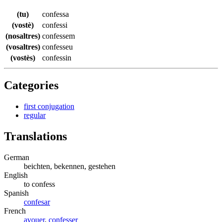
(tu)
confessa
(vostè)
confessi
(nosaltres)
confessem
(vosaltres)
confesseu
(vostès)
confessin
Categories
first conjugation
regular
Translations
German
beichten, bekennen, gestehen
English
to confess
Spanish
confesar
French
avouer
,
confesser