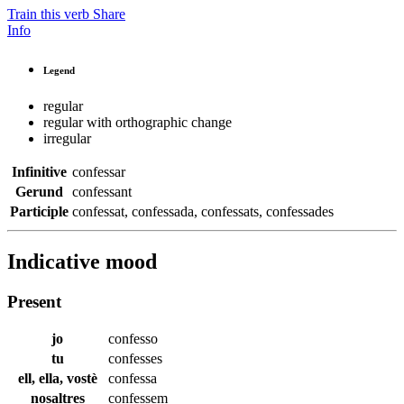
Train this verb
Share
Info
Legend
regular
regular with orthographic change
irregular
Infinitive
confessar
Gerund
confessant
Participle
confessat
,
confessada
,
confessats
,
confessades
Indicative mood
Present
jo
confesso
tu
confesses
ell, ella, vostè
confessa
nosaltres
confessem