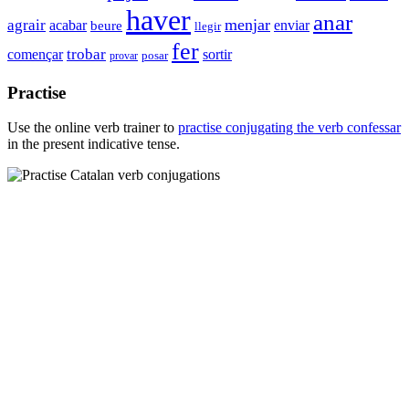
haver
anar
menjar
agrair
enviar
acabar
beure
llegir
fer
començar
trobar
sortir
provar
posar
Practise
Use the online verb trainer to
practise conjugating the verb
confessar
in the present indicative tense.