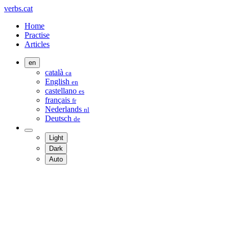
verbs.cat
Home
Practise
Articles
en
català
ca
English
en
castellano
es
français
fr
Nederlands
nl
Deutsch
de
Light
Dark
Auto