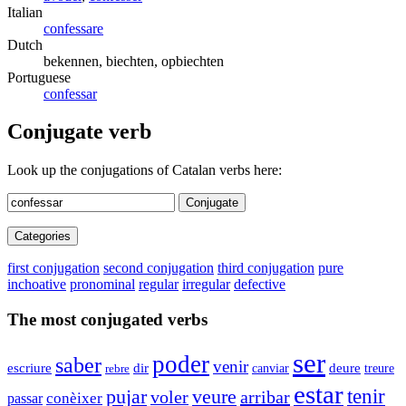
Italian
confessare
Dutch
bekennen, biechten, opbiechten
Portuguese
confessar
Conjugate verb
Look up the conjugations of Catalan verbs here:
Conjugate
Categories
first conjugation
second conjugation
third conjugation
pure
inchoative
pronominal
regular
irregular
defective
The most conjugated verbs
ser
poder
saber
venir
escriure
dir
canviar
deure
rebre
treure
estar
tenir
pujar
veure
voler
arribar
conèixer
passar