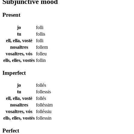
Subjunctive mood
Present
jo
folli
tu
follis
ell, ella, vostè
folli
nosaltres
follem
vosaltres, vós
folleu
ells, elles, vostès
follin
Imperfect
jo
follés
tu
follessis
ell, ella, vostè
follés
nosaltres
folléssim
vosaltres, vós
folléssiu
ells, elles, vostès
follessin
Perfect