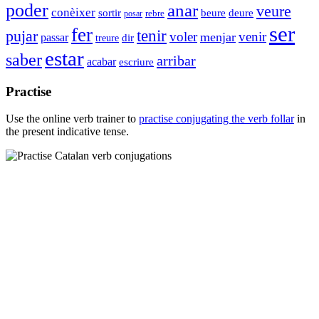
poder
anar
veure
conèixer
sortir
beure
deure
rebre
posar
ser
fer
tenir
pujar
voler
venir
menjar
passar
dir
treure
estar
saber
arribar
acabar
escriure
Practise
Use the online verb trainer to
practise conjugating the verb
follar
in
the present indicative tense.