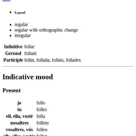
Legend
regular
regular with orthographic change
irregular
Infinitive
follar
Gerund
follant
Participle
follat
,
follada
,
follats
,
follades
Indicative mood
Present
jo
follo
tu
folles
ell, ella, vostè
folla
nosaltres
follem
vosaltres, vós
folleu