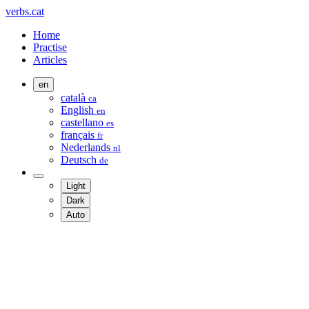
verbs.cat
Home
Practise
Articles
en
català
ca
English
en
castellano
es
français
fr
Nederlands
nl
Deutsch
de
Light
Dark
Auto