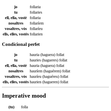
jo
follaria
tu
follaries
ell, ella, vostè
follaria
nosaltres
follaríem
vosaltres, vós
follaríeu
ells, elles, vostès
follarien
Condicional perfet
jo
hauria (haguera)
follat
tu
hauries (hagueres)
follat
ell, ella, vostè
hauria (haguera)
follat
nosaltres
hauríem (haguérem)
follat
vosaltres, vós
hauríeu (haguéreu)
follat
ells, elles, vostès
haurien (hagueren)
follat
Imperative mood
(tu)
folla