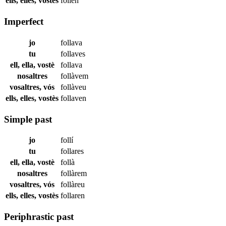
ells, elles, vostès
follen
Imperfect
jo
follava
tu
follaves
ell, ella, vostè
follava
nosaltres
follàvem
vosaltres, vós
follàveu
ells, elles, vostès
follaven
Simple past
jo
follí
tu
follares
ell, ella, vostè
follà
nosaltres
follàrem
vosaltres, vós
follàreu
ells, elles, vostès
follaren
Periphrastic past