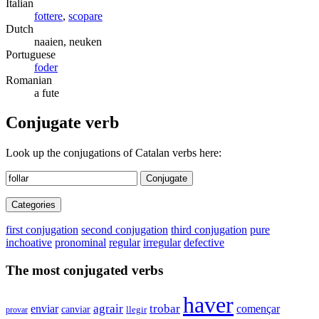
Italian
fottere
,
scopare
Dutch
naaien, neuken
Portuguese
foder
Romanian
a fute
Conjugate verb
Look up the conjugations of Catalan verbs here:
Conjugate
Categories
first conjugation
second conjugation
third conjugation
pure
inchoative
pronominal
regular
irregular
defective
The most conjugated verbs
haver
enviar
agrair
trobar
començar
canviar
provar
llegir