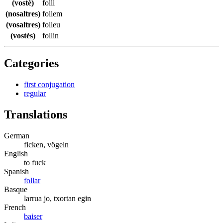
(vostè)
folli
(nosaltres)
follem
(vosaltres)
folleu
(vostès)
follin
Categories
first conjugation
regular
Translations
German
ficken, vögeln
English
to fuck
Spanish
follar
Basque
larrua jo, txortan egin
French
baiser