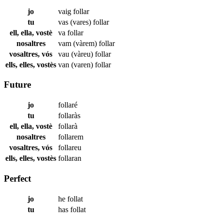
jo
vaig
follar
tu
vas (vares)
follar
ell, ella, vostè
va
follar
nosaltres
vam (vàrem)
follar
vosaltres, vós
vau (vàreu)
follar
ells, elles, vostès
van (varen)
follar
Future
jo
follaré
tu
follaràs
ell, ella, vostè
follarà
nosaltres
follarem
vosaltres, vós
follareu
ells, elles, vostès
follaran
Perfect
jo
he
follat
tu
has
follat