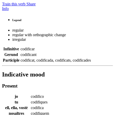
Train this verb
Share
Info
Legend
regular
regular with orthographic change
irregular
Infinitive
codificar
Gerund
codificant
Participle
codificat
,
codificada
,
codificats
,
codificades
Indicative mood
Present
jo
codifico
tu
codifiques
ell, ella, vostè
codifica
nosaltres
codifiquem