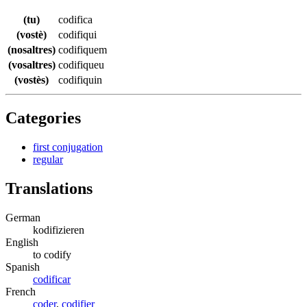
(tu)
codifica
(vostè)
codifiqui
(nosaltres)
codifiquem
(vosaltres)
codifiqueu
(vostès)
codifiquin
Categories
first conjugation
regular
Translations
German
kodifizieren
English
to codify
Spanish
codificar
French
coder
,
codifier