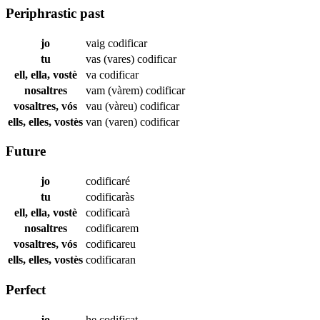
Periphrastic past
jo
vaig
codificar
tu
vas (vares)
codificar
ell, ella, vostè
va
codificar
nosaltres
vam (vàrem)
codificar
vosaltres, vós
vau (vàreu)
codificar
ells, elles, vostès
van (varen)
codificar
Future
jo
codificaré
tu
codificaràs
ell, ella, vostè
codificarà
nosaltres
codificarem
vosaltres, vós
codificareu
ells, elles, vostès
codificaran
Perfect
jo
he
codificat