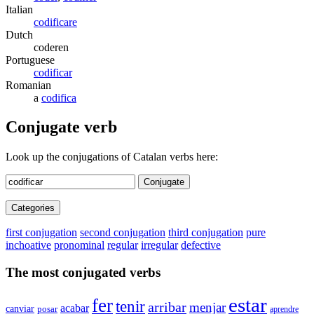
Italian
codificare
Dutch
coderen
Portuguese
codificar
Romanian
a
codifica
Conjugate verb
Look up the conjugations of Catalan verbs here:
Conjugate
Categories
first conjugation
second conjugation
third conjugation
pure
inchoative
pronominal
regular
irregular
defective
The most conjugated verbs
estar
fer
tenir
arribar
menjar
acabar
canviar
posar
aprendre