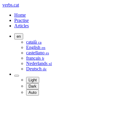
verbs.cat
Home
Practise
Articles
en
català
ca
English
en
castellano
es
français
fr
Nederlands
nl
Deutsch
de
Light
Dark
Auto