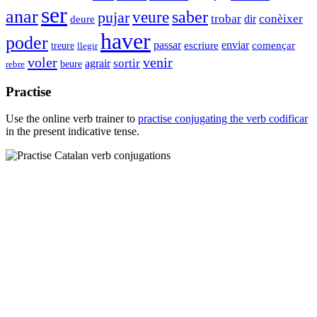
ser
anar
veure
saber
pujar
trobar
conèixer
dir
deure
haver
poder
enviar
passar
començar
escriure
treure
llegir
voler
venir
sortir
agrair
beure
rebre
Practise
Use the online verb trainer to
practise conjugating the verb
codificar
in the present indicative tense.