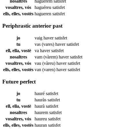
nosaltres
haguérem
satisfet
vosaltres, vós
haguéreu
satisfet
ells, elles, vostès
hagueren
satisfet
Periphrastic anterior past
jo
vaig haver
satisfet
tu
vas (vares) haver
satisfet
ell, ella, vostè
va haver
satisfet
nosaltres
vam (vàrem) haver
satisfet
vosaltres, vós
vau (vàreu) haver
satisfet
ells, elles, vostès
van (varen) haver
satisfet
Future perfect
jo
hauré
satisfet
tu
hauràs
satisfet
ell, ella, vostè
haurà
satisfet
nosaltres
haurem
satisfet
vosaltres, vós
haureu
satisfet
ells, elles, vostès
hauran
satisfet