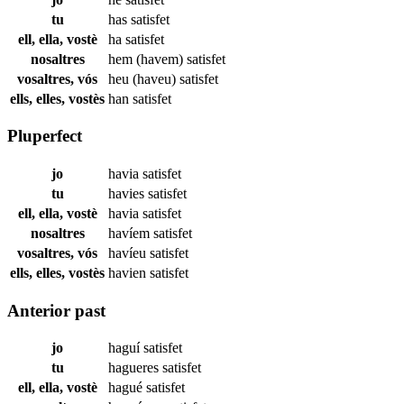
tu
has
satisfet
ell, ella, vostè
ha
satisfet
nosaltres
hem (havem)
satisfet
vosaltres, vós
heu (haveu)
satisfet
ells, elles, vostès
han
satisfet
Pluperfect
jo
havia
satisfet
tu
havies
satisfet
ell, ella, vostè
havia
satisfet
nosaltres
havíem
satisfet
vosaltres, vós
havíeu
satisfet
ells, elles, vostès
havien
satisfet
Anterior past
jo
haguí
satisfet
tu
hagueres
satisfet
ell, ella, vostè
hagué
satisfet