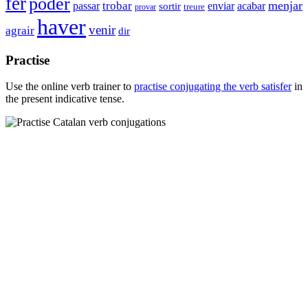
fer
poder
menjar
trobar
passar
enviar
acabar
sortir
treure
provar
haver
venir
agrair
dir
Practise
Use the online verb trainer to
practise conjugating the verb
satisfer
in
the present indicative tense.