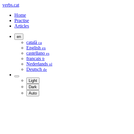
verbs.cat
Home
Practise
Articles
en
català
ca
English
en
castellano
es
français
fr
Nederlands
nl
Deutsch
de
Light
Dark
Auto