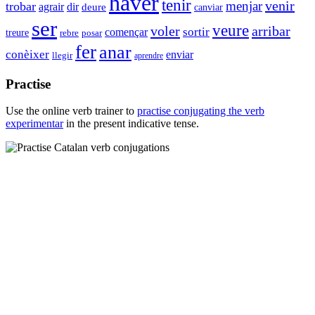
haver
tenir
venir
menjar
trobar
agrair
dir
deure
canviar
ser
veure
voler
arribar
sortir
començar
treure
rebre
posar
fer
anar
conèixer
enviar
llegir
aprendre
Practise
Use the online verb trainer to
practise conjugating the verb
experimentar
in the present indicative tense.