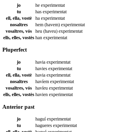
jo
he
experimentat
tu
has
experimentat
ell, ella, vostè
ha
experimentat
nosaltres
hem (havem)
experimentat
vosaltres, vós
heu (haveu)
experimentat
ells, elles, vostès
han
experimentat
Pluperfect
jo
havia
experimentat
tu
havies
experimentat
ell, ella, vostè
havia
experimentat
nosaltres
havíem
experimentat
vosaltres, vós
havíeu
experimentat
ells, elles, vostès
havien
experimentat
Anterior past
jo
haguí
experimentat
tu
hagueres
experimentat
ell, ella, vostè
hagué
experimentat