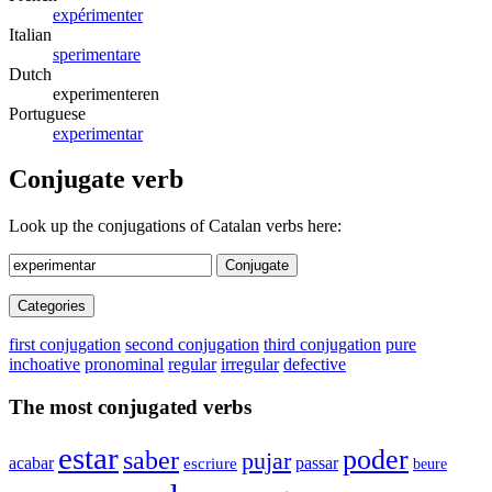
expérimenter
Italian
sperimentare
Dutch
experimenteren
Portuguese
experimentar
Conjugate verb
Look up the conjugations of Catalan verbs here:
Conjugate
Categories
first conjugation
second conjugation
third conjugation
pure
inchoative
pronominal
regular
irregular
defective
The most conjugated verbs
estar
poder
saber
pujar
acabar
passar
escriure
beure