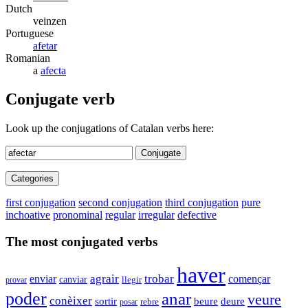
Dutch
veinzen
Portuguese
afetar
Romanian
a
afecta
Conjugate verb
Look up the conjugations of Catalan verbs here:
Conjugate
Categories
first conjugation
second conjugation
third conjugation
pure
inchoative
pronominal
regular
irregular
defective
The most conjugated verbs
haver
enviar
agrair
trobar
començar
canviar
provar
llegir
poder
anar
veure
conèixer
sortir
beure
deure
rebre
posar