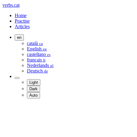
verbs.cat
Home
Practise
Articles
en
català
ca
English
en
castellano
es
français
fr
Nederlands
nl
Deutsch
de
Light
Dark
Auto