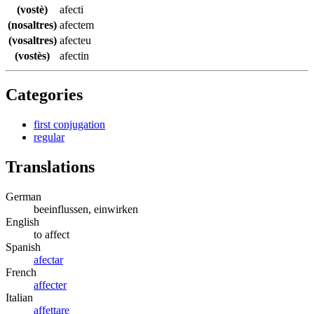
(vostè)
afecti
(nosaltres)
afectem
(vosaltres)
afecteu
(vostès)
afectin
Categories
first conjugation
regular
Translations
German
beeinflussen, einwirken
English
to affect
Spanish
afectar
French
affecter
Italian
affettare