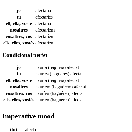
jo
afectaria
tu
afectaries
ell, ella, vostè
afectaria
nosaltres
afectaríem
vosaltres, vós
afectaríeu
ells, elles, vostès
afectarien
Condicional perfet
jo
hauria (haguera)
afectat
tu
hauries (hagueres)
afectat
ell, ella, vostè
hauria (haguera)
afectat
nosaltres
hauríem (haguérem)
afectat
vosaltres, vós
hauríeu (haguéreu)
afectat
ells, elles, vostès
haurien (hagueren)
afectat
Imperative mood
(tu)
afecta