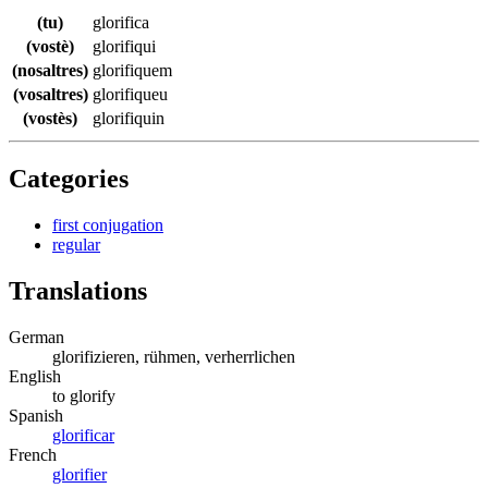
(tu)
glorifica
(vostè)
glorifiqui
(nosaltres)
glorifiquem
(vosaltres)
glorifiqueu
(vostès)
glorifiquin
Categories
first conjugation
regular
Translations
German
glorifizieren, rühmen, verherrlichen
English
to glorify
Spanish
glorificar
French
glorifier