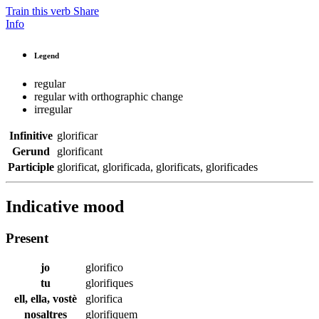
Train this verb
Share
Info
Legend
regular
regular with orthographic change
irregular
Infinitive
glorificar
Gerund
glorificant
Participle
glorificat
,
glorificada
,
glorificats
,
glorificades
Indicative mood
Present
jo
glorifico
tu
glorifiques
ell, ella, vostè
glorifica
nosaltres
glorifiquem