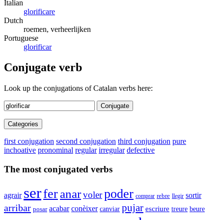
Italian
glorificare
Dutch
roemen, verheerlijken
Portuguese
glorificar
Conjugate verb
Look up the conjugations of Catalan verbs here:
Conjugate
Categories
first conjugation
second conjugation
third conjugation
pure
inchoative
pronominal
regular
irregular
defective
The most conjugated verbs
ser
fer
anar
poder
voler
agrair
sortir
rebre
comprar
llegir
pujar
arribar
conèixer
acabar
canviar
escriure
beure
treure
posar