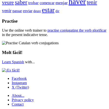
haver
saber
veure
tenir
menjar
trobar
començar
estar
venir
passar
enviar
dir
deure
Practise
Use the online verb trainer to
practise conjugating the verb
glorificar
in the present indicative tense.
Molt fàcil!
Learn Spanish
with...
Facebook
Instagram
X (Twitter)
About...
Privacy policy
Contact