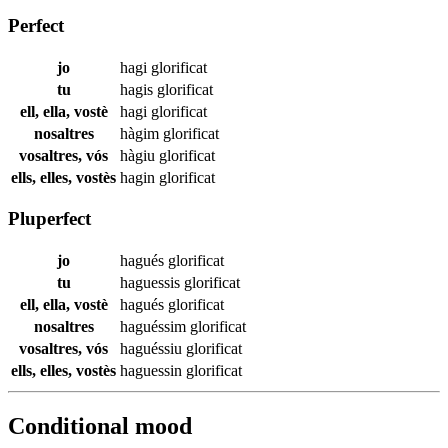
Perfect
jo
hagi
glorificat
tu
hagis
glorificat
ell, ella, vostè
hagi
glorificat
nosaltres
hàgim
glorificat
vosaltres, vós
hàgiu
glorificat
ells, elles, vostès
hagin
glorificat
Pluperfect
jo
hagués
glorificat
tu
haguessis
glorificat
ell, ella, vostè
hagués
glorificat
nosaltres
haguéssim
glorificat
vosaltres, vós
haguéssiu
glorificat
ells, elles, vostès
haguessin
glorificat
Conditional mood