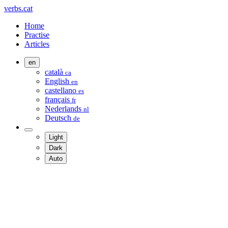
verbs.cat
Home
Practise
Articles
en
català
ca
English
en
castellano
es
français
fr
Nederlands
nl
Deutsch
de
Light
Dark
Auto