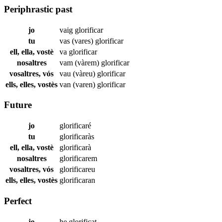
Periphrastic past
jo
vaig
glorificar
tu
vas (vares)
glorificar
ell, ella, vostè
va
glorificar
nosaltres
vam (vàrem)
glorificar
vosaltres, vós
vau (vàreu)
glorificar
ells, elles, vostès
van (varen)
glorificar
Future
jo
glorificaré
tu
glorificaràs
ell, ella, vostè
glorificarà
nosaltres
glorificarem
vosaltres, vós
glorificareu
ells, elles, vostès
glorificaran
Perfect
jo
he
glorificat