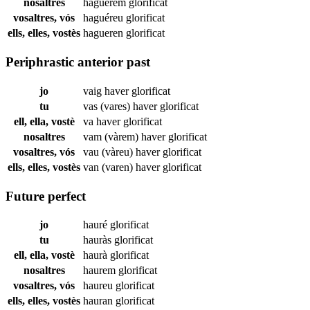
nosaltres
haguérem
glorificat
vosaltres, vós
haguéreu
glorificat
ells, elles, vostès
hagueren
glorificat
Periphrastic anterior past
jo
vaig haver
glorificat
tu
vas (vares) haver
glorificat
ell, ella, vostè
va haver
glorificat
nosaltres
vam (vàrem) haver
glorificat
vosaltres, vós
vau (vàreu) haver
glorificat
ells, elles, vostès
van (varen) haver
glorificat
Future perfect
jo
hauré
glorificat
tu
hauràs
glorificat
ell, ella, vostè
haurà
glorificat
nosaltres
haurem
glorificat
vosaltres, vós
haureu
glorificat
ells, elles, vostès
hauran
glorificat