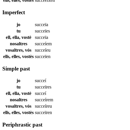
ells, elles, vostès
succeeixen
Imperfect
jo
succeïa
tu
succeïes
ell, ella, vostè
succeïa
nosaltres
succeíem
vosaltres, vós
succeíeu
ells, elles, vostès
succeïen
Simple past
jo
succeí
tu
succeïres
ell, ella, vostè
succeí
nosaltres
succeírem
vosaltres, vós
succeíreu
ells, elles, vostès
succeïren
Periphrastic past