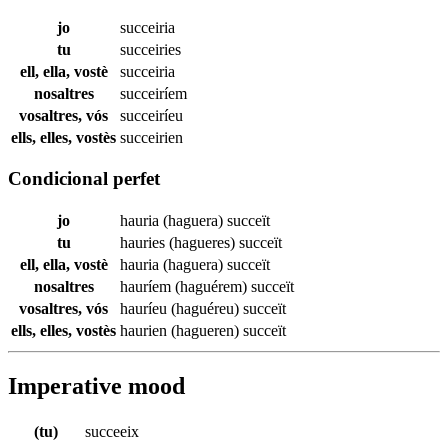
jo
succeiria
tu
succeiries
ell, ella, vostè
succeiria
nosaltres
succeiríem
vosaltres, vós
succeiríeu
ells, elles, vostès
succeirien
Condicional perfet
jo
hauria (haguera)
succeït
tu
hauries (hagueres)
succeït
ell, ella, vostè
hauria (haguera)
succeït
nosaltres
hauríem (haguérem)
succeït
vosaltres, vós
hauríeu (haguéreu)
succeït
ells, elles, vostès
haurien (hagueren)
succeït
Imperative mood
(tu)
succeeix