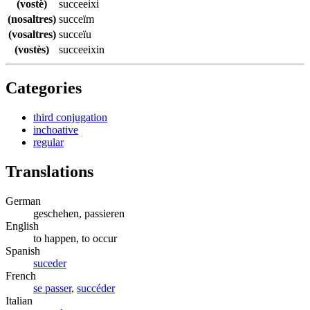
(vostè)
succeeixi
(nosaltres)
succeïm
(vosaltres)
succeïu
(vostès)
succeeixin
Categories
third conjugation
inchoative
regular
Translations
German
geschehen, passieren
English
to happen, to occur
Spanish
suceder
French
se passer
,
succéder
Italian