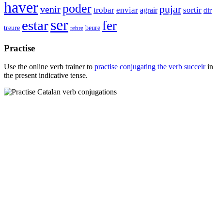
haver
poder
pujar
venir
trobar
enviar
agrair
sortir
dir
ser
estar
fer
beure
treure
rebre
Practise
Use the online verb trainer to
practise conjugating the verb
succeir
in
the present indicative tense.