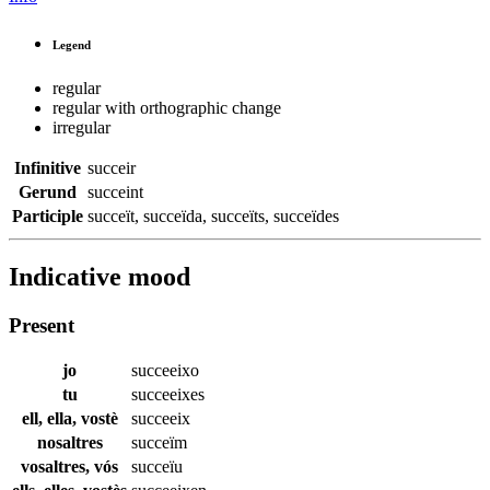
Legend
regular
regular with orthographic change
irregular
Infinitive
succeir
Gerund
succeint
Participle
succeït
,
succeïda
,
succeïts
,
succeïdes
Indicative mood
Present
jo
succeeixo
tu
succeeixes
ell, ella, vostè
succeeix
nosaltres
succeïm
vosaltres, vós
succeïu