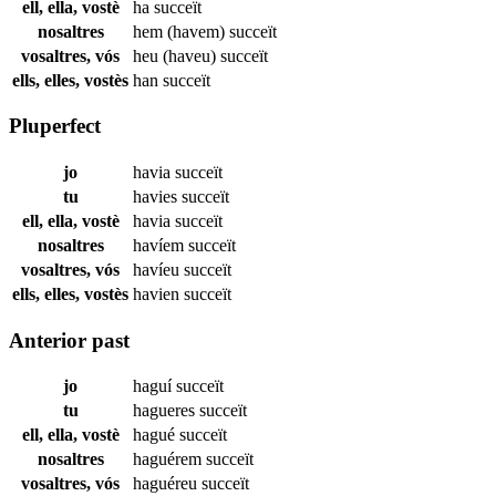
ell, ella, vostè
ha
succeït
nosaltres
hem (havem)
succeït
vosaltres, vós
heu (haveu)
succeït
ells, elles, vostès
han
succeït
Pluperfect
jo
havia
succeït
tu
havies
succeït
ell, ella, vostè
havia
succeït
nosaltres
havíem
succeït
vosaltres, vós
havíeu
succeït
ells, elles, vostès
havien
succeït
Anterior past
jo
haguí
succeït
tu
hagueres
succeït
ell, ella, vostè
hagué
succeït
nosaltres
haguérem
succeït
vosaltres, vós
haguéreu
succeït