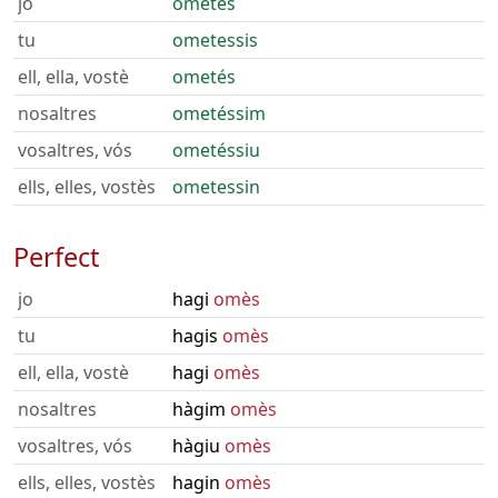
jo
ometés
tu
ometessis
ell, ella, vostè
ometés
nosaltres
ometéssim
vosaltres, vós
ometéssiu
ells, elles, vostès
ometessin
Perfect
jo
hagi
omès
tu
hagis
omès
ell, ella, vostè
hagi
omès
nosaltres
hàgim
omès
vosaltres, vós
hàgiu
omès
ells, elles, vostès
hagin
omès