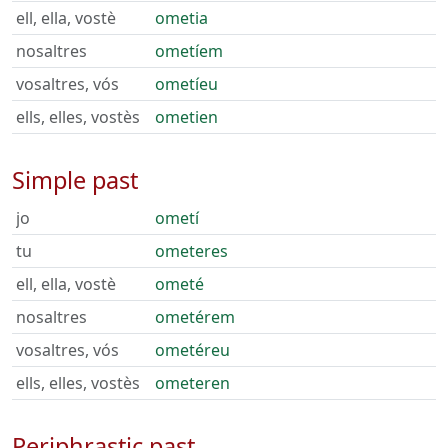
ell, ella, vostè
ometia
nosaltres
ometíem
vosaltres, vós
ometíeu
ells, elles, vostès
ometien
Simple past
jo
ometí
tu
ometeres
ell, ella, vostè
ometé
nosaltres
ometérem
vosaltres, vós
ometéreu
ells, elles, vostès
ometeren
Periphrastic past