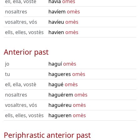
ell, ella, vostè
havia
omès
nosaltres
havíem
omès
vosaltres, vós
havíeu
omès
ells, elles, vostès
havien
omès
Anterior past
jo
haguí
omès
tu
hagueres
omès
ell, ella, vostè
hagué
omès
nosaltres
haguérem
omès
vosaltres, vós
haguéreu
omès
ells, elles, vostès
hagueren
omès
Periphrastic anterior past