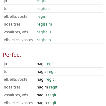
jo
regís
tu
regissis
ell, ella, vostè
regís
nosaltres
regíssim
vosaltres, vós
regíssiu
ells, elles, vostès
regissin
Perfect
jo
hagi
regit
tu
hagis
regit
ell, ella, vostè
hagi
regit
nosaltres
hàgim
regit
vosaltres, vós
hàgiu
regit
ells, elles, vostès
hagin
regit