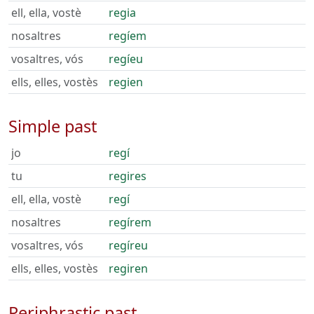
ell, ella, vostè
regia
nosaltres
regíem
vosaltres, vós
regíeu
ells, elles, vostès
regien
Simple past
jo
regí
tu
regires
ell, ella, vostè
regí
nosaltres
regírem
vosaltres, vós
regíreu
ells, elles, vostès
regiren
Periphrastic past