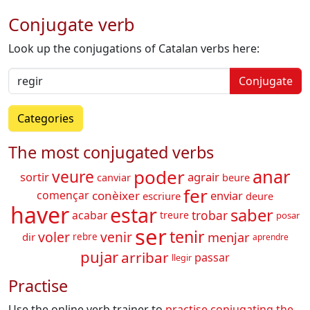
Conjugate verb
Look up the conjugations of Catalan verbs here:
Conjugate
Categories
The most conjugated verbs
poder
anar
veure
sortir
agrair
canviar
beure
fer
enviar
començar
conèixer
escriure
deure
haver
estar
saber
trobar
acabar
treure
posar
ser
tenir
voler
venir
menjar
dir
rebre
aprendre
pujar
arribar
passar
llegir
Practise
Use the online verb trainer to
practise conjugating the