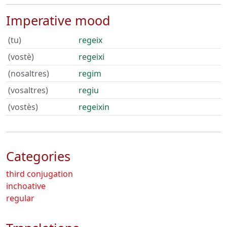
Imperative mood
(tu)
regeix
(vostè)
regeixi
(nosaltres)
regim
(vosaltres)
regiu
(vostès)
regeixin
Categories
third conjugation
inchoative
regular