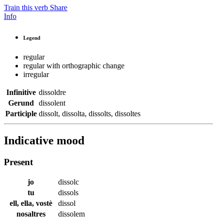
Train this verb
Share
Info
Legend
regular
regular with orthographic change
irregular
Infinitive
dissoldre
Gerund
dissolent
Participle
dissolt
,
dissolta
,
dissolts
,
dissoltes
Indicative mood
Present
jo
dissolc
tu
dissols
ell, ella, vostè
dissol
nosaltres
dissolem