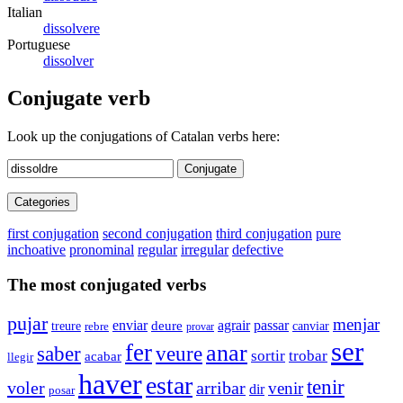
Italian
dissolvere
Portuguese
dissolver
Conjugate verb
Look up the conjugations of Catalan verbs here:
Conjugate
Categories
first conjugation
second conjugation
third conjugation
pure
inchoative
pronominal
regular
irregular
defective
The most conjugated verbs
pujar
menjar
enviar
agrair
passar
deure
canviar
treure
rebre
provar
ser
fer
anar
saber
veure
sortir
trobar
acabar
llegir
haver
estar
tenir
voler
arribar
venir
dir
posar