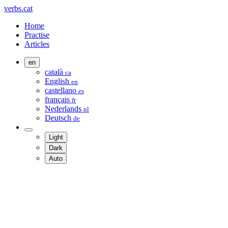
verbs.cat
Home
Practise
Articles
en
català
ca
English
en
castellano
es
français
fr
Nederlands
nl
Deutsch
de
Light
Dark
Auto