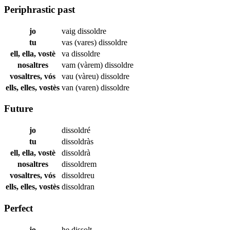
Periphrastic past
jo
vaig
dissoldre
tu
vas (vares)
dissoldre
ell, ella, vostè
va
dissoldre
nosaltres
vam (vàrem)
dissoldre
vosaltres, vós
vau (vàreu)
dissoldre
ells, elles, vostès
van (varen)
dissoldre
Future
jo
dissoldré
tu
dissoldràs
ell, ella, vostè
dissoldrà
nosaltres
dissoldrem
vosaltres, vós
dissoldreu
ells, elles, vostès
dissoldran
Perfect
jo
he
dissolt