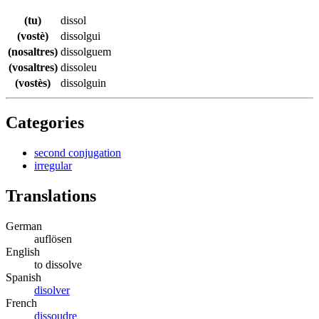
(tu)
dissol
(vostè)
dissolgui
(nosaltres)
dissolguem
(vosaltres)
dissoleu
(vostès)
dissolguin
Categories
second conjugation
irregular
Translations
German
auflösen
English
to dissolve
Spanish
disolver
French
dissoudre