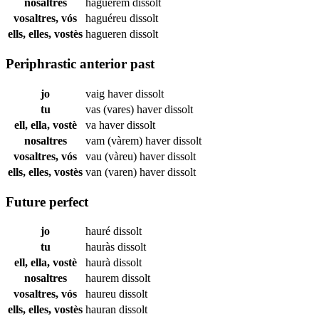
nosaltres
haguérem
dissolt
vosaltres, vós
haguéreu
dissolt
ells, elles, vostès
hagueren
dissolt
Periphrastic anterior past
jo
vaig haver
dissolt
tu
vas (vares) haver
dissolt
ell, ella, vostè
va haver
dissolt
nosaltres
vam (vàrem) haver
dissolt
vosaltres, vós
vau (vàreu) haver
dissolt
ells, elles, vostès
van (varen) haver
dissolt
Future perfect
jo
hauré
dissolt
tu
hauràs
dissolt
ell, ella, vostè
haurà
dissolt
nosaltres
haurem
dissolt
vosaltres, vós
haureu
dissolt
ells, elles, vostès
hauran
dissolt