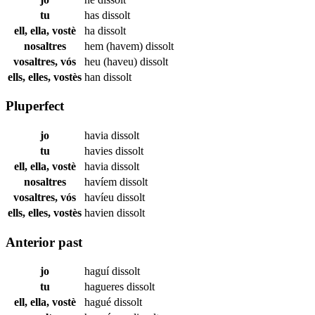
tu
has
dissolt
ell, ella, vostè
ha
dissolt
nosaltres
hem (havem)
dissolt
vosaltres, vós
heu (haveu)
dissolt
ells, elles, vostès
han
dissolt
Pluperfect
jo
havia
dissolt
tu
havies
dissolt
ell, ella, vostè
havia
dissolt
nosaltres
havíem
dissolt
vosaltres, vós
havíeu
dissolt
ells, elles, vostès
havien
dissolt
Anterior past
jo
haguí
dissolt
tu
hagueres
dissolt
ell, ella, vostè
hagué
dissolt