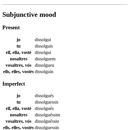
Subjunctive mood
Present
jo
dissolgui
tu
dissolguis
ell, ella, vostè
dissolgui
nosaltres
dissolguem
vosaltres, vós
dissolgueu
ells, elles, vostès
dissolguin
Imperfect
jo
dissolgués
tu
dissolguessis
ell, ella, vostè
dissolgués
nosaltres
dissolguéssim
vosaltres, vós
dissolguéssiu
ells, elles, vostès
dissolguessin