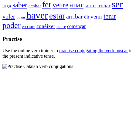
ser
fer
anar
saber
veure
sortir
trobar
acabar
llegir
haver
estar
tenir
voler
arribar
venir
dir
posar
poder
conèixer
començar
escriure
beure
Practise
Use the online verb trainer to
practise conjugating the verb
buscar
in
the present indicative tense.