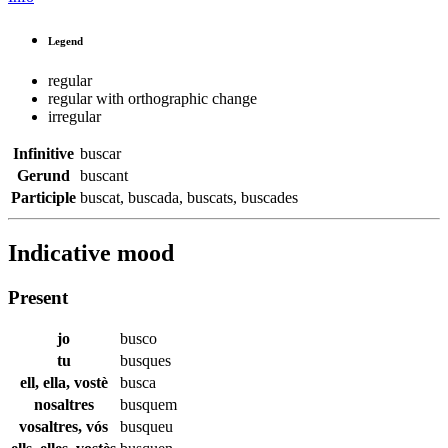
Legend
regular
regular with orthographic change
irregular
Infinitive
buscar
Gerund
buscant
Participle
buscat
,
buscada
,
buscats
,
buscades
Indicative mood
Present
jo
busco
tu
busques
ell, ella, vostè
busca
nosaltres
busquem
vosaltres, vós
busqueu