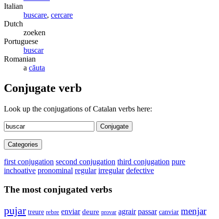
Italian
buscare
,
cercare
Dutch
zoeken
Portuguese
buscar
Romanian
a
căuta
Conjugate verb
Look up the conjugations of Catalan verbs here:
Conjugate
Categories
first conjugation
second conjugation
third conjugation
pure
inchoative
pronominal
regular
irregular
defective
The most conjugated verbs
pujar
menjar
enviar
agrair
passar
deure
canviar
treure
rebre
provar