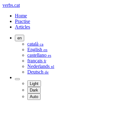
verbs.cat
Home
Practise
Articles
en
català
ca
English
en
castellano
es
français
fr
Nederlands
nl
Deutsch
de
Light
Dark
Auto