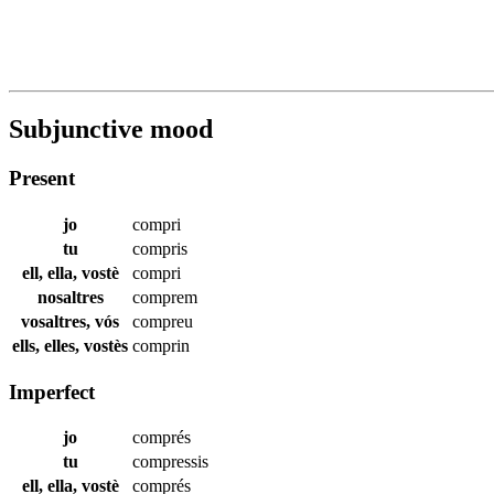
Subjunctive mood
Present
jo
compri
tu
compris
ell, ella, vostè
compri
nosaltres
comprem
vosaltres, vós
compreu
ells, elles, vostès
comprin
Imperfect
jo
comprés
tu
compressis
ell, ella, vostè
comprés