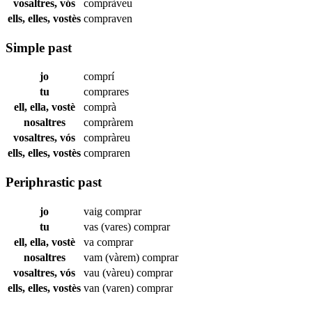
vosaltres, vós
compràveu
ells, elles, vostès
compraven
Simple past
jo
comprí
tu
comprares
ell, ella, vostè
comprà
nosaltres
compràrem
vosaltres, vós
compràreu
ells, elles, vostès
compraren
Periphrastic past
jo
vaig
comprar
tu
vas (vares)
comprar
ell, ella, vostè
va
comprar
nosaltres
vam (vàrem)
comprar
vosaltres, vós
vau (vàreu)
comprar
ells, elles, vostès
van (varen)
comprar