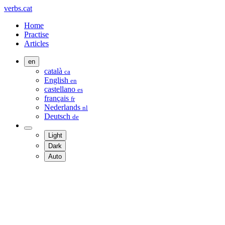
verbs.cat
Home
Practise
Articles
en
català
ca
English
en
castellano
es
français
fr
Nederlands
nl
Deutsch
de
Light
Dark
Auto