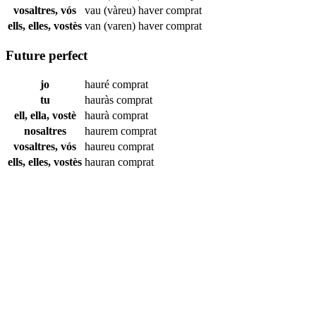
vosaltres, vós
vau (vàreu) haver
comprat
ells, elles, vostès
van (varen) haver
comprat
Future perfect
jo
hauré
comprat
tu
hauràs
comprat
ell, ella, vostè
haurà
comprat
nosaltres
haurem
comprat
vosaltres, vós
haureu
comprat
ells, elles, vostès
hauran
comprat