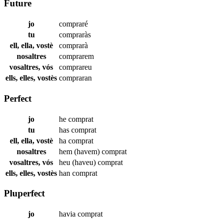
Future
jo
compraré
tu
compraràs
ell, ella, vostè
comprarà
nosaltres
comprarem
vosaltres, vós
comprareu
ells, elles, vostès
compraran
Perfect
jo
he
comprat
tu
has
comprat
ell, ella, vostè
ha
comprat
nosaltres
hem (havem)
comprat
vosaltres, vós
heu (haveu)
comprat
ells, elles, vostès
han
comprat
Pluperfect
jo
havia
comprat