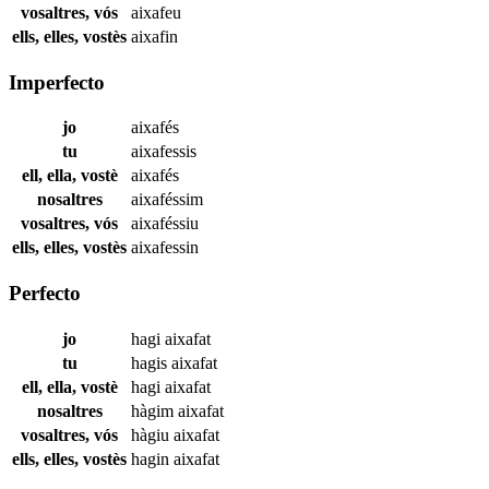
vosaltres, vós
aixafeu
ells, elles, vostès
aixafin
Imperfecto
jo
aixafés
tu
aixafessis
ell, ella, vostè
aixafés
nosaltres
aixaféssim
vosaltres, vós
aixaféssiu
ells, elles, vostès
aixafessin
Perfecto
jo
hagi
aixafat
tu
hagis
aixafat
ell, ella, vostè
hagi
aixafat
nosaltres
hàgim
aixafat
vosaltres, vós
hàgiu
aixafat
ells, elles, vostès
hagin
aixafat