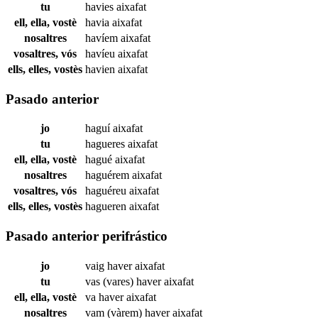
tu
havies
aixafat
ell, ella, vostè
havia
aixafat
nosaltres
havíem
aixafat
vosaltres, vós
havíeu
aixafat
ells, elles, vostès
havien
aixafat
Pasado anterior
jo
haguí
aixafat
tu
hagueres
aixafat
ell, ella, vostè
hagué
aixafat
nosaltres
haguérem
aixafat
vosaltres, vós
haguéreu
aixafat
ells, elles, vostès
hagueren
aixafat
Pasado anterior perifrástico
jo
vaig haver
aixafat
tu
vas (vares) haver
aixafat
ell, ella, vostè
va haver
aixafat
nosaltres
vam (vàrem) haver
aixafat