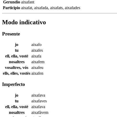
Gerundio
aixafant
Participio
aixafat
,
aixafada
,
aixafats
,
aixafades
Modo indicativo
Presente
jo
aixafo
tu
aixafes
ell, ella, vostè
aixafa
nosaltres
aixafem
vosaltres, vós
aixafeu
ells, elles, vostès
aixafen
Imperfecto
jo
aixafava
tu
aixafaves
ell, ella, vostè
aixafava
nosaltres
aixafàvem