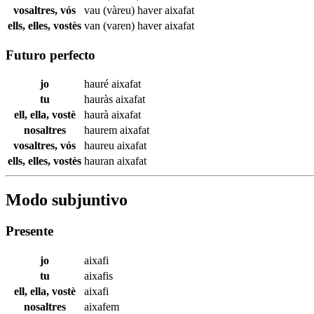
vosaltres, vós
vau (vàreu) haver
aixafat
ells, elles, vostès
van (varen) haver
aixafat
Futuro perfecto
jo
hauré
aixafat
tu
hauràs
aixafat
ell, ella, vostè
haurà
aixafat
nosaltres
haurem
aixafat
vosaltres, vós
haureu
aixafat
ells, elles, vostès
hauran
aixafat
Modo subjuntivo
Presente
jo
aixafi
tu
aixafis
ell, ella, vostè
aixafi
nosaltres
aixafem