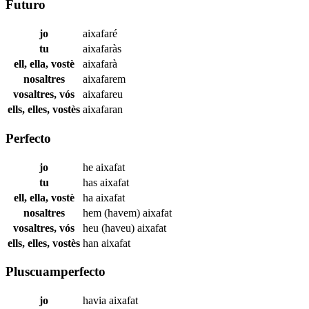
Futuro
jo
aixafaré
tu
aixafaràs
ell, ella, vostè
aixafarà
nosaltres
aixafarem
vosaltres, vós
aixafareu
ells, elles, vostès
aixafaran
Perfecto
jo
he
aixafat
tu
has
aixafat
ell, ella, vostè
ha
aixafat
nosaltres
hem (havem)
aixafat
vosaltres, vós
heu (haveu)
aixafat
ells, elles, vostès
han
aixafat
Pluscuamperfecto
jo
havia
aixafat