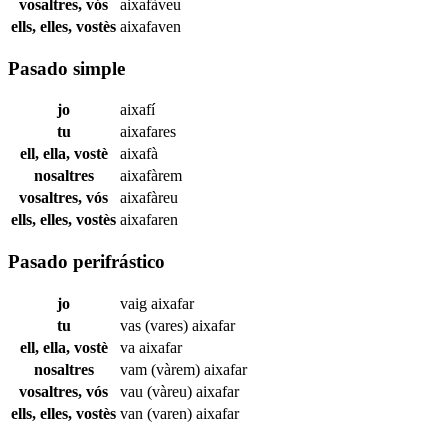
vosaltres, vós
aixafàveu
ells, elles, vostès
aixafaven
Pasado simple
jo
aixafí
tu
aixafares
ell, ella, vostè
aixafà
nosaltres
aixafàrem
vosaltres, vós
aixafàreu
ells, elles, vostès
aixafaren
Pasado perifrástico
jo
vaig
aixafar
tu
vas (vares)
aixafar
ell, ella, vostè
va
aixafar
nosaltres
vam (vàrem)
aixafar
vosaltres, vós
vau (vàreu)
aixafar
ells, elles, vostès
van (varen)
aixafar