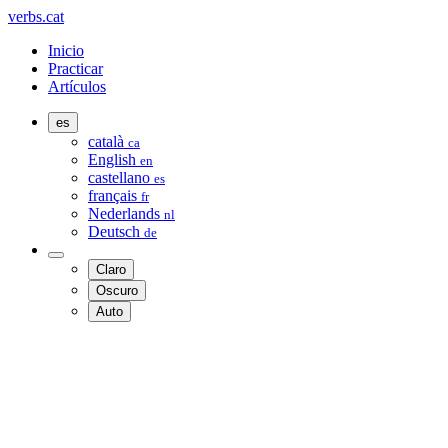
verbs.cat
Inicio
Practicar
Artículos
es
català
ca
English
en
castellano
es
français
fr
Nederlands
nl
Deutsch
de
Claro
Oscuro
Auto