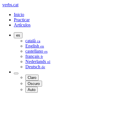
verbs.cat
Inicio
Practicar
Artículos
es
català
ca
English
en
castellano
es
français
fr
Nederlands
nl
Deutsch
de
Claro
Oscuro
Auto