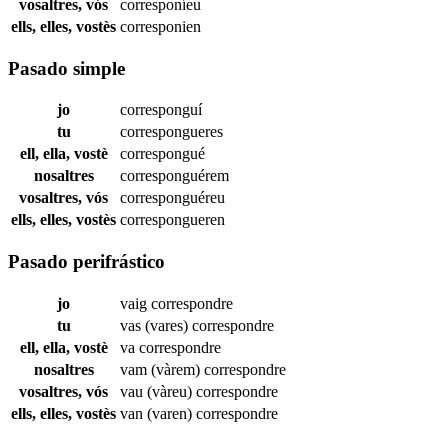
vosaltres, vós
corresponíeu
ells, elles, vostès
corresponien
Pasado simple
jo
corresponguí
tu
correspongueres
ell, ella, vostè
correspongué
nosaltres
corresponguérem
vosaltres, vós
corresponguéreu
ells, elles, vostès
correspongueren
Pasado perifrástico
jo
vaig
correspondre
tu
vas (vares)
correspondre
ell, ella, vostè
va
correspondre
nosaltres
vam (vàrem)
correspondre
vosaltres, vós
vau (vàreu)
correspondre
ells, elles, vostès
van (varen)
correspondre