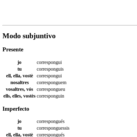
Modo subjuntivo
Presente
jo
correspongui
tu
corresponguis
ell, ella, vostè
correspongui
nosaltres
corresponguem
vosaltres, vós
correspongueu
ells, elles, vostès
corresponguin
Imperfecto
jo
correspongués
tu
corresponguessis
ell, ella, vostè
correspongués