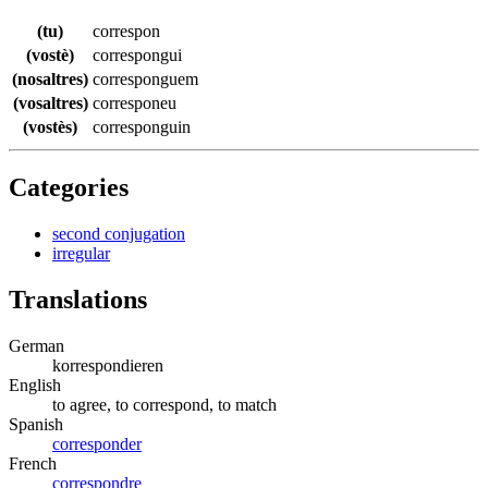
(tu)
correspon
(vostè)
correspongui
(nosaltres)
corresponguem
(vosaltres)
corresponeu
(vostès)
corresponguin
Categories
second conjugation
irregular
Translations
German
korrespondieren
English
to agree, to correspond, to match
Spanish
corresponder
French
correspondre