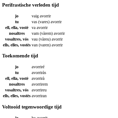
Perifrastische verleden tijd
jo
vaig
avorrir
tu
vas (vares)
avorrir
ell, ella, vostè
va
avorrir
nosaltres
vam (vàrem)
avorrir
vosaltres, vós
vau (vàreu)
avorrir
ells, elles, vostès
van (varen)
avorrir
Toekomende tijd
jo
avorriré
tu
avorriràs
ell, ella, vostè
avorrirà
nosaltres
avorrirem
vosaltres, vós
avorrireu
ells, elles, vostès
avorriran
Voltooid tegenwoordige tijd
jo
he
avorrit