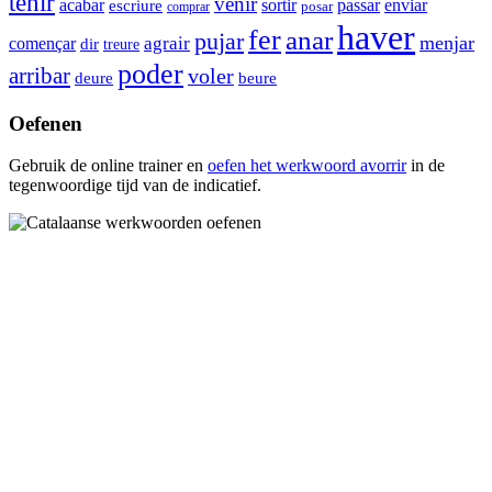
tenir
venir
sortir
passar
enviar
acabar
escriure
posar
comprar
haver
fer
anar
pujar
menjar
agrair
començar
dir
treure
poder
arribar
voler
deure
beure
Oefenen
Gebruik de online trainer en
oefen het werkwoord
avorrir
in de
tegenwoordige tijd van de indicatief.