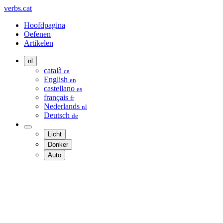
verbs.cat
Hoofdpagina
Oefenen
Artikelen
nl
català
ca
English
en
castellano
es
français
fr
Nederlands
nl
Deutsch
de
Licht
Donker
Auto