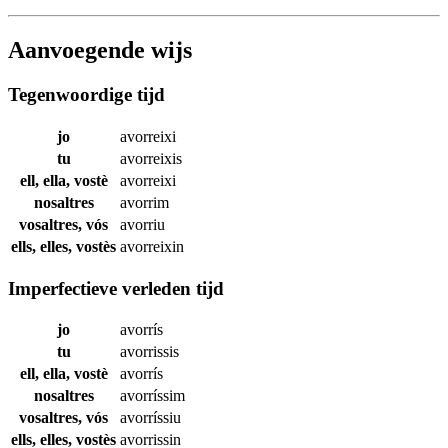
Aanvoegende wijs
Tegenwoordige tijd
jo
avorreixi
tu
avorreixis
ell, ella, vostè
avorreixi
nosaltres
avorrim
vosaltres, vós
avorriu
ells, elles, vostès
avorreixin
Imperfectieve verleden tijd
jo
avorrís
tu
avorrissis
ell, ella, vostè
avorrís
nosaltres
avorríssim
vosaltres, vós
avorríssiu
ells, elles, vostès
avorrissin