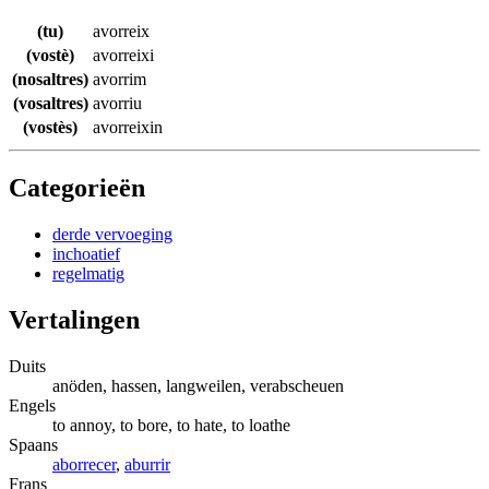
(tu)
avorreix
(vostè)
avorreixi
(nosaltres)
avorrim
(vosaltres)
avorriu
(vostès)
avorreixin
Categorieën
derde vervoeging
inchoatief
regelmatig
Vertalingen
Duits
anöden, hassen, langweilen, verabscheuen
Engels
to annoy, to bore, to hate, to loathe
Spaans
aborrecer
,
aburrir
Frans