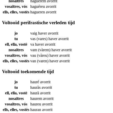
nosaltres
haguérem
avorrit
vosaltres, vós
haguéreu
avorrit
ells, elles, vostès
hagueren
avorrit
Voltooid perifrastische verleden tijd
jo
vaig haver
avorrit
tu
vas (vares) haver
avorrit
ell, ella, vostè
va haver
avorrit
nosaltres
vam (vàrem) haver
avorrit
vosaltres, vós
vau (vàreu) haver
avorrit
ells, elles, vostès
van (varen) haver
avorrit
Voltooid toekomende tijd
jo
hauré
avorrit
tu
hauràs
avorrit
ell, ella, vostè
haurà
avorrit
nosaltres
haurem
avorrit
vosaltres, vós
haureu
avorrit
ells, elles, vostès
hauran
avorrit