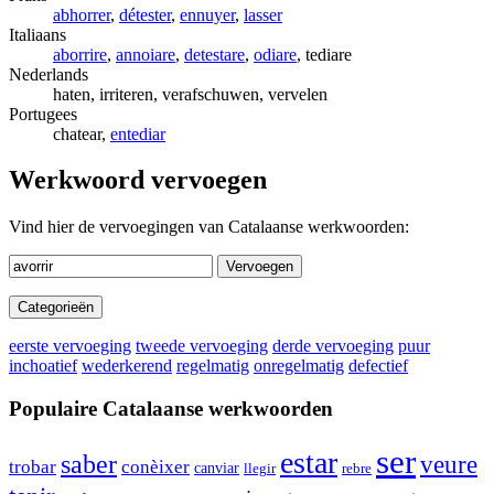
abhorrer
,
détester
,
ennuyer
,
lasser
Italiaans
aborrire
,
annoiare
,
detestare
,
odiare
, tediare
Nederlands
haten, irriteren, verafschuwen, vervelen
Portugees
chatear,
entediar
Werkwoord vervoegen
Vind hier de vervoegingen van Catalaanse werkwoorden:
Vervoegen
Categorieën
eerste vervoeging
tweede vervoeging
derde vervoeging
puur
inchoatief
wederkerend
regelmatig
onregelmatig
defectief
Populaire Catalaanse werkwoorden
ser
estar
saber
veure
trobar
conèixer
canviar
rebre
llegir