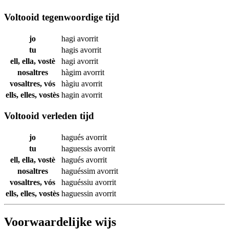
Voltooid tegenwoordige tijd
jo
hagi
avorrit
tu
hagis
avorrit
ell, ella, vostè
hagi
avorrit
nosaltres
hàgim
avorrit
vosaltres, vós
hàgiu
avorrit
ells, elles, vostès
hagin
avorrit
Voltooid verleden tijd
jo
hagués
avorrit
tu
haguessis
avorrit
ell, ella, vostè
hagués
avorrit
nosaltres
haguéssim
avorrit
vosaltres, vós
haguéssiu
avorrit
ells, elles, vostès
haguessin
avorrit
Voorwaardelijke wijs