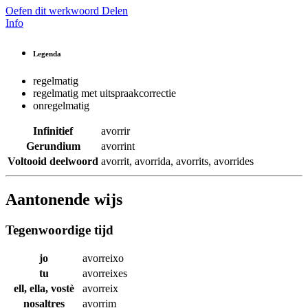
Oefen dit werkwoord
Delen
Info
Legenda
regelmatig
regelmatig met uitspraakcorrectie
onregelmatig
Infinitief
avorrir
Gerundium
avorrint
Voltooid deelwoord
avorrit
,
avorrida
,
avorrits
,
avorrides
Aantonende wijs
Tegenwoordige tijd
jo
avorreixo
tu
avorreixes
ell, ella, vostè
avorreix
nosaltres
avorrim