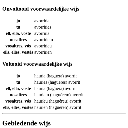
Onvoltooid voorwaardelijke wijs
jo
avorriria
tu
avorriries
ell, ella, vostè
avorriria
nosaltres
avorriríem
vosaltres, vós
avorriríeu
ells, elles, vostès
avorririen
Voltooid voorwaardelijke wijs
jo
hauria (haguera)
avorrit
tu
hauries (hagueres)
avorrit
ell, ella, vostè
hauria (haguera)
avorrit
nosaltres
hauríem (haguérem)
avorrit
vosaltres, vós
hauríeu (haguéreu)
avorrit
ells, elles, vostès
haurien (hagueren)
avorrit
Gebiedende wijs