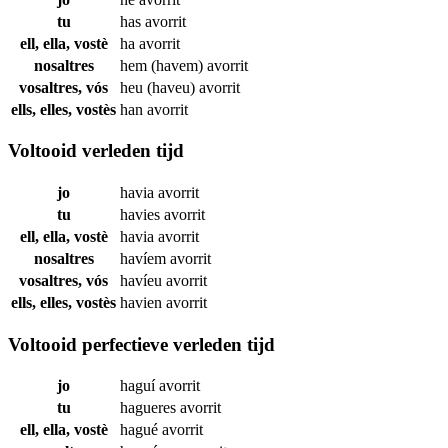
tu
has
avorrit
ell, ella, vostè
ha
avorrit
nosaltres
hem (havem)
avorrit
vosaltres, vós
heu (haveu)
avorrit
ells, elles, vostès
han
avorrit
Voltooid verleden tijd
jo
havia
avorrit
tu
havies
avorrit
ell, ella, vostè
havia
avorrit
nosaltres
havíem
avorrit
vosaltres, vós
havíeu
avorrit
ells, elles, vostès
havien
avorrit
Voltooid perfectieve verleden tijd
jo
haguí
avorrit
tu
hagueres
avorrit
ell, ella, vostè
hagué
avorrit