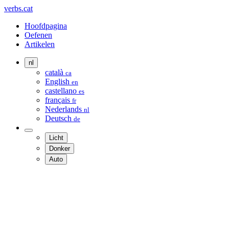
verbs.cat
Hoofdpagina
Oefenen
Artikelen
nl
català
ca
English
en
castellano
es
français
fr
Nederlands
nl
Deutsch
de
Licht
Donker
Auto