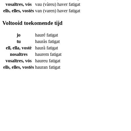
vosaltres, vós
vau (vàreu) haver
fatigat
ells, elles, vostès
van (varen) haver
fatigat
Voltooid toekomende tijd
jo
hauré
fatigat
tu
hauràs
fatigat
ell, ella, vostè
haurà
fatigat
nosaltres
haurem
fatigat
vosaltres, vós
haureu
fatigat
ells, elles, vostès
hauran
fatigat