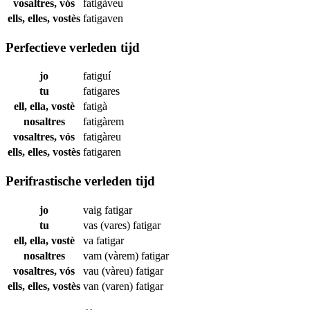
vosaltres, vós
fatigàveu
ells, elles, vostès
fatigaven
Perfectieve verleden tijd
jo
fatiguí
tu
fatigares
ell, ella, vostè
fatigà
nosaltres
fatigàrem
vosaltres, vós
fatigàreu
ells, elles, vostès
fatigaren
Perifrastische verleden tijd
jo
vaig
fatigar
tu
vas (vares)
fatigar
ell, ella, vostè
va
fatigar
nosaltres
vam (vàrem)
fatigar
vosaltres, vós
vau (vàreu)
fatigar
ells, elles, vostès
van (varen)
fatigar