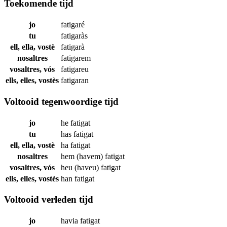
Toekomende tijd
jo
fatigaré
tu
fatigaràs
ell, ella, vostè
fatigarà
nosaltres
fatigarem
vosaltres, vós
fatigareu
ells, elles, vostès
fatigaran
Voltooid tegenwoordige tijd
jo
he
fatigat
tu
has
fatigat
ell, ella, vostè
ha
fatigat
nosaltres
hem (havem)
fatigat
vosaltres, vós
heu (haveu)
fatigat
ells, elles, vostès
han
fatigat
Voltooid verleden tijd
jo
havia
fatigat