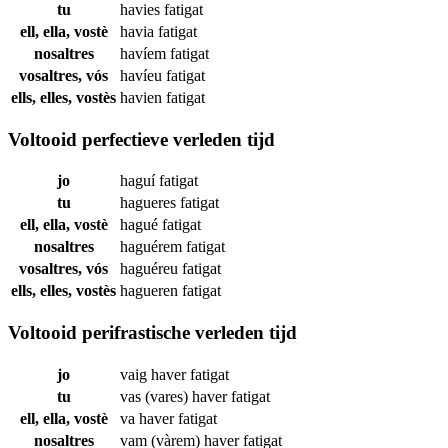
tu
havies
fatigat
ell, ella, vostè
havia
fatigat
nosaltres
havíem
fatigat
vosaltres, vós
havíeu
fatigat
ells, elles, vostès
havien
fatigat
Voltooid perfectieve verleden tijd
jo
haguí
fatigat
tu
hagueres
fatigat
ell, ella, vostè
hagué
fatigat
nosaltres
haguérem
fatigat
vosaltres, vós
haguéreu
fatigat
ells, elles, vostès
hagueren
fatigat
Voltooid perifrastische verleden tijd
jo
vaig haver
fatigat
tu
vas (vares) haver
fatigat
ell, ella, vostè
va haver
fatigat
nosaltres
vam (vàrem) haver
fatigat