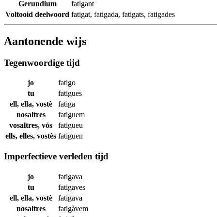
Gerundium
fatigant
Voltooid deelwoord
fatigat
,
fatigada
,
fatigats
,
fatigades
Aantonende wijs
Tegenwoordige tijd
jo
fatigo
tu
fatigues
ell, ella, vostè
fatiga
nosaltres
fatiguem
vosaltres, vós
fatigueu
ells, elles, vostès
fatiguen
Imperfectieve verleden tijd
jo
fatigava
tu
fatigaves
ell, ella, vostè
fatigava
nosaltres
fatigàvem