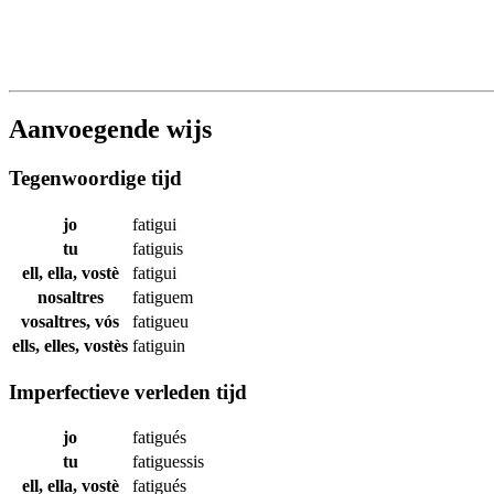
Aanvoegende wijs
Tegenwoordige tijd
jo
fatigui
tu
fatiguis
ell, ella, vostè
fatigui
nosaltres
fatiguem
vosaltres, vós
fatigueu
ells, elles, vostès
fatiguin
Imperfectieve verleden tijd
jo
fatigués
tu
fatiguessis
ell, ella, vostè
fatigués