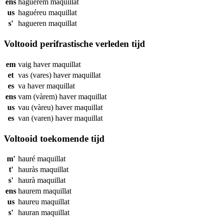
ens
haguérem
maquillat
us
haguéreu
maquillat
s'
hagueren
maquillat
Voltooid perifrastische verleden tijd
em
vaig haver
maquillat
et
vas (vares) haver
maquillat
es
va haver
maquillat
ens
vam (vàrem) haver
maquillat
us
vau (vàreu) haver
maquillat
es
van (varen) haver
maquillat
Voltooid toekomende tijd
m'
hauré
maquillat
t'
hauràs
maquillat
s'
haurà
maquillat
ens
haurem
maquillat
us
haureu
maquillat
s'
hauran
maquillat