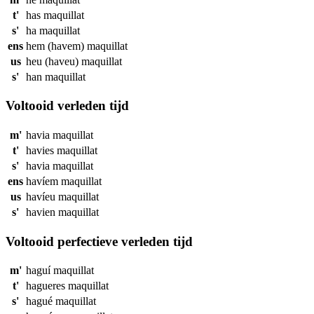
t'
has
maquillat
s'
ha
maquillat
ens
hem (havem)
maquillat
us
heu (haveu)
maquillat
s'
han
maquillat
Voltooid verleden tijd
m'
havia
maquillat
t'
havies
maquillat
s'
havia
maquillat
ens
havíem
maquillat
us
havíeu
maquillat
s'
havien
maquillat
Voltooid perfectieve verleden tijd
m'
haguí
maquillat
t'
hagueres
maquillat
s'
hagué
maquillat