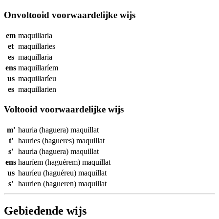
Onvoltooid voorwaardelijke wijs
em
maquillaria
et
maquillaries
es
maquillaria
ens
maquillaríem
us
maquillaríeu
es
maquillarien
Voltooid voorwaardelijke wijs
m'
hauria (haguera)
maquillat
t'
hauries (hagueres)
maquillat
s'
hauria (haguera)
maquillat
ens
hauríem (haguérem)
maquillat
us
hauríeu (haguéreu)
maquillat
s'
haurien (hagueren)
maquillat
Gebiedende wijs