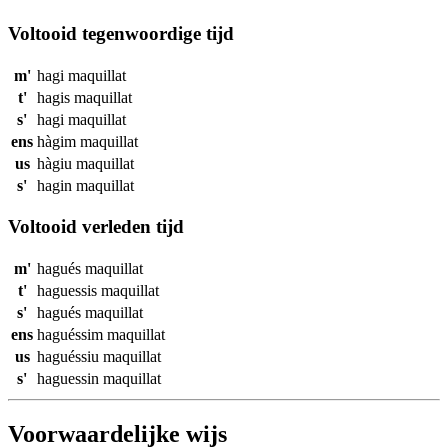
Voltooid tegenwoordige tijd
m'
hagi
maquillat
t'
hagis
maquillat
s'
hagi
maquillat
ens
hàgim
maquillat
us
hàgiu
maquillat
s'
hagin
maquillat
Voltooid verleden tijd
m'
hagués
maquillat
t'
haguessis
maquillat
s'
hagués
maquillat
ens
haguéssim
maquillat
us
haguéssiu
maquillat
s'
haguessin
maquillat
Voorwaardelijke wijs