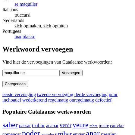
se maquiller
Italiaans
truccarsi
Nederlands
zich opmaken, zich optutten
Portugees
maquiar-se
Werkwoord vervoegen
Vind hier de vervoegingen van Catalaanse werkwoorden:
Vervoegen
Categorieën
eerste vervoeging
tweede vervoeging
derde vervoeging
puur
inchoatief
wederkerend
regelmatig
onregelmatig
defectief
Populaire Catalaanse werkwoorden
saber
veure
venir
trobar
passar
acabar
treure
canviar
rebre
poder
anar
arribar
menjar
enviar
començar
aprendre