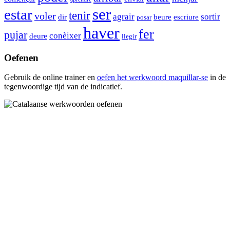
ser
estar
tenir
voler
agrair
sortir
dir
beure
escriure
posar
haver
fer
pujar
conèixer
deure
llegir
Oefenen
Gebruik de online trainer en
oefen het werkwoord
maquillar-se
in de
tegenwoordige tijd van de indicatief.