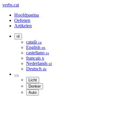
verbs.cat
Hoofdpagina
Oefenen
Artikelen
nl
català
ca
English
en
castellano
es
français
fr
Nederlands
nl
Deutsch
de
Licht
Donker
Auto