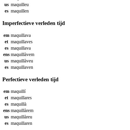
us
maquilleu
es
maquillen
Imperfectieve verleden tijd
em
maquillava
et
maquillaves
es
maquillava
ens
maquillàvem
us
maquillàveu
es
maquillaven
Perfectieve verleden tijd
em
maquillí
et
maquillares
es
maquillà
ens
maquillàrem
us
maquillàreu
es
maquillaren