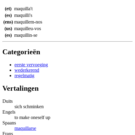
(et)
maquilla't
(es)
maquilli's
(ens)
maquillem-nos
(us)
maquilleu-vos
(es)
maquillin-se
Categorieën
eerste vervoeging
wederkerend
regelmatig
Vertalingen
Duits
sich schminken
Engels
to make oneself up
Spaans
maquillarse
Frans