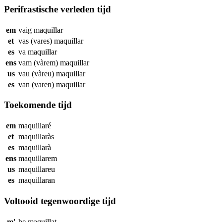
Perifrastische verleden tijd
em
vaig
maquillar
et
vas (vares)
maquillar
es
va
maquillar
ens
vam (vàrem)
maquillar
us
vau (vàreu)
maquillar
es
van (varen)
maquillar
Toekomende tijd
em
maquillaré
et
maquillaràs
es
maquillarà
ens
maquillarem
us
maquillareu
es
maquillaran
Voltooid tegenwoordige tijd
m'
he
maquillat