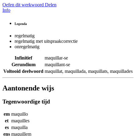
Oefen dit werkwoord
Delen
Info
Legenda
regelmatig
regelmatig met uitspraakcorrectie
onregelmatig
Infinitief
maquillar-se
Gerundium
maquillant-se
Voltooid deelwoord
maquillat
,
maquillada
,
maquillats
,
maquillades
Aantonende wijs
Tegenwoordige tijd
em
maquillo
et
maquilles
es
maquilla
ens
maquillem