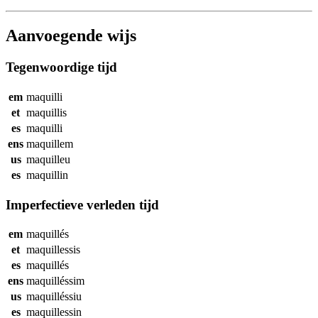
Aanvoegende wijs
Tegenwoordige tijd
em
maquilli
et
maquillis
es
maquilli
ens
maquillem
us
maquilleu
es
maquillin
Imperfectieve verleden tijd
em
maquillés
et
maquillessis
es
maquillés
ens
maquilléssim
us
maquilléssiu
es
maquillessin