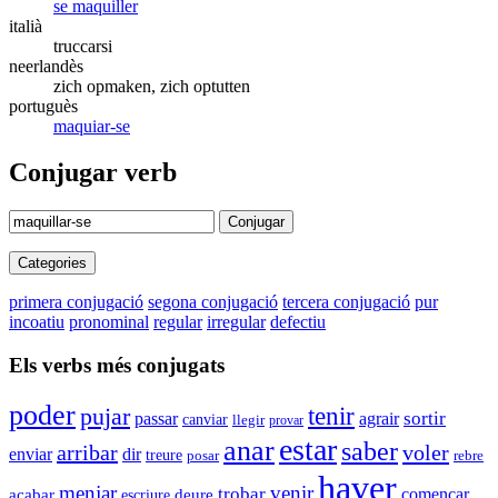
se maquiller
italià
truccarsi
neerlandès
zich opmaken, zich optutten
portuguès
maquiar-se
Conjugar verb
Conjugar
Categories
primera conjugació
segona conjugació
tercera conjugació
pur
incoatiu
pronominal
regular
irregular
defectiu
Els verbs més conjugats
poder
tenir
pujar
sortir
passar
agrair
canviar
llegir
provar
estar
anar
saber
arribar
voler
enviar
dir
treure
posar
rebre
haver
menjar
venir
trobar
acabar
començar
escriure
deure