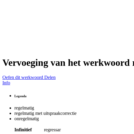
Vervoeging van het werkwoord
Oefen dit werkwoord
Delen
Info
Legenda
regelmatig
regelmatig met uitspraakcorrectie
onregelmatig
Infinitief
regressar