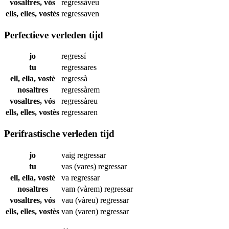
vosaltres, vós
regressàveu
ells, elles, vostès
regressaven
Perfectieve verleden tijd
jo
regressí
tu
regressares
ell, ella, vostè
regressà
nosaltres
regressàrem
vosaltres, vós
regressàreu
ells, elles, vostès
regressaren
Perifrastische verleden tijd
jo
vaig
regressar
tu
vas (vares)
regressar
ell, ella, vostè
va
regressar
nosaltres
vam (vàrem)
regressar
vosaltres, vós
vau (vàreu)
regressar
ells, elles, vostès
van (varen)
regressar