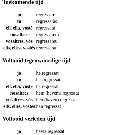
Toekomende tijd
jo
regressaré
tu
regressaràs
ell, ella, vostè
regressarà
nosaltres
regressarem
vosaltres, vós
regressareu
ells, elles, vostès
regressaran
Voltooid tegenwoordige tijd
jo
he
regressat
tu
has
regressat
ell, ella, vostè
ha
regressat
nosaltres
hem (havem)
regressat
vosaltres, vós
heu (haveu)
regressat
ells, elles, vostès
han
regressat
Voltooid verleden tijd
jo
havia
regressat