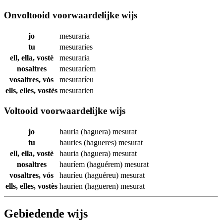
Onvoltooid voorwaardelijke wijs
jo
mesuraria
tu
mesuraries
ell, ella, vostè
mesuraria
nosaltres
mesuraríem
vosaltres, vós
mesuraríeu
ells, elles, vostès
mesurarien
Voltooid voorwaardelijke wijs
jo
hauria (haguera)
mesurat
tu
hauries (hagueres)
mesurat
ell, ella, vostè
hauria (haguera)
mesurat
nosaltres
hauríem (haguérem)
mesurat
vosaltres, vós
hauríeu (haguéreu)
mesurat
ells, elles, vostès
haurien (hagueren)
mesurat
Gebiedende wijs