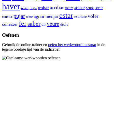
haver
arribar
trobar
acabar
sortir
beure
llegir
treure
posar
estar
pujar
voler
menjar
agrair
canviar
escriure
rebre
fer
saber
veure
conèixer
dir
deure
Oefenen
Gebruik de online trainer en
oefen het werkwoord
mesurar
in de
tegenwoordige tijd van de indicatief.