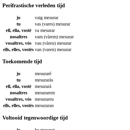
Perifrastische verleden tijd
jo
vaig
mesurar
tu
vas (vares)
mesurar
ell, ella, vostè
va
mesurar
nosaltres
vam (vàrem)
mesurar
vosaltres, vós
vau (vàreu)
mesurar
ells, elles, vostès
van (varen)
mesurar
Toekomende tijd
jo
mesuraré
tu
mesuraràs
ell, ella, vostè
mesurarà
nosaltres
mesurarem
vosaltres, vós
mesurareu
ells, elles, vostès
mesuraran
Voltooid tegenwoordige tijd
jo
he
mesurat