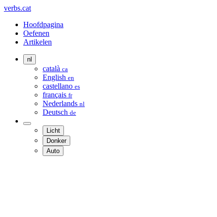
verbs.cat
Hoofdpagina
Oefenen
Artikelen
nl
català
ca
English
en
castellano
es
français
fr
Nederlands
nl
Deutsch
de
Licht
Donker
Auto