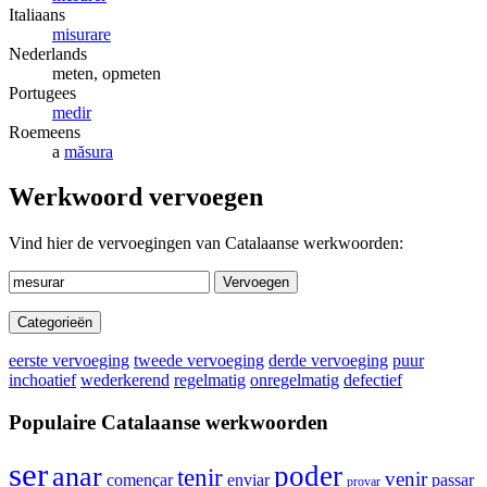
Italiaans
misurare
Nederlands
meten, opmeten
Portugees
medir
Roemeens
a
măsura
Werkwoord vervoegen
Vind hier de vervoegingen van Catalaanse werkwoorden:
Vervoegen
Categorieën
eerste vervoeging
tweede vervoeging
derde vervoeging
puur
inchoatief
wederkerend
regelmatig
onregelmatig
defectief
Populaire Catalaanse werkwoorden
ser
poder
anar
tenir
venir
començar
enviar
passar
provar