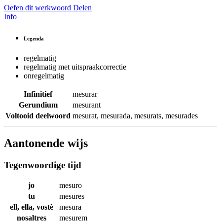
Oefen dit werkwoord
Delen
Info
Legenda
regelmatig
regelmatig met uitspraakcorrectie
onregelmatig
Infinitief
mesurar
Gerundium
mesurant
Voltooid deelwoord
mesurat
,
mesurada
,
mesurats
,
mesurades
Aantonende wijs
Tegenwoordige tijd
jo
mesuro
tu
mesures
ell, ella, vostè
mesura
nosaltres
mesurem