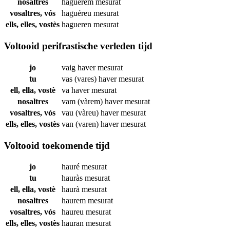
nosaltres
haguérem
mesurat
vosaltres, vós
haguéreu
mesurat
ells, elles, vostès
hagueren
mesurat
Voltooid perifrastische verleden tijd
jo
vaig haver
mesurat
tu
vas (vares) haver
mesurat
ell, ella, vostè
va haver
mesurat
nosaltres
vam (vàrem) haver
mesurat
vosaltres, vós
vau (vàreu) haver
mesurat
ells, elles, vostès
van (varen) haver
mesurat
Voltooid toekomende tijd
jo
hauré
mesurat
tu
hauràs
mesurat
ell, ella, vostè
haurà
mesurat
nosaltres
haurem
mesurat
vosaltres, vós
haureu
mesurat
ells, elles, vostès
hauran
mesurat