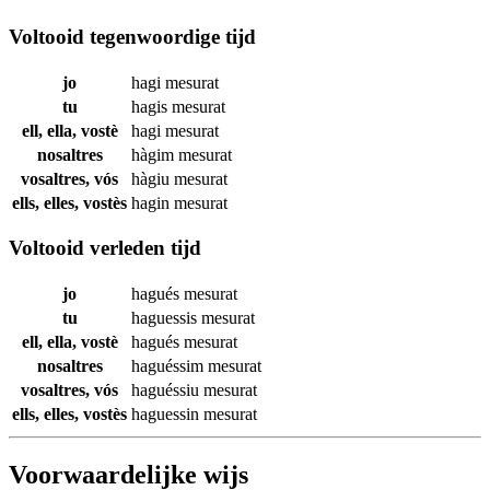
Voltooid tegenwoordige tijd
jo
hagi
mesurat
tu
hagis
mesurat
ell, ella, vostè
hagi
mesurat
nosaltres
hàgim
mesurat
vosaltres, vós
hàgiu
mesurat
ells, elles, vostès
hagin
mesurat
Voltooid verleden tijd
jo
hagués
mesurat
tu
haguessis
mesurat
ell, ella, vostè
hagués
mesurat
nosaltres
haguéssim
mesurat
vosaltres, vós
haguéssiu
mesurat
ells, elles, vostès
haguessin
mesurat
Voorwaardelijke wijs