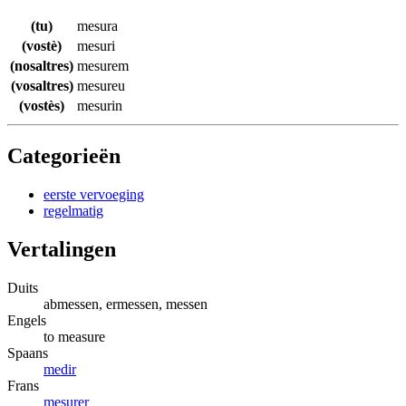
(tu)
mesura
(vostè)
mesuri
(nosaltres)
mesurem
(vosaltres)
mesureu
(vostès)
mesurin
Categorieën
eerste vervoeging
regelmatig
Vertalingen
Duits
abmessen, ermessen, messen
Engels
to measure
Spaans
medir
Frans
mesurer