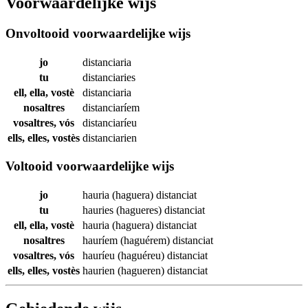
Voorwaardelijke wijs
Onvoltooid voorwaardelijke wijs
jo
distanciaria
tu
distanciaries
ell, ella, vostè
distanciaria
nosaltres
distanciaríem
vosaltres, vós
distanciaríeu
ells, elles, vostès
distanciarien
Voltooid voorwaardelijke wijs
jo
hauria (haguera)
distanciat
tu
hauries (hagueres)
distanciat
ell, ella, vostè
hauria (haguera)
distanciat
nosaltres
hauríem (haguérem)
distanciat
vosaltres, vós
hauríeu (haguéreu)
distanciat
ells, elles, vostès
haurien (hagueren)
distanciat