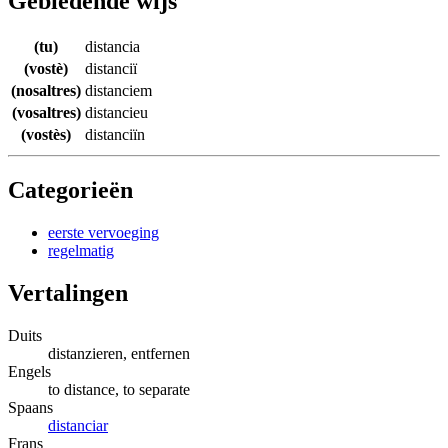
Gebiedende wijs
(tu)
distancia
(vostè)
distanciï
(nosaltres)
distanciem
(vosaltres)
distancieu
(vostès)
distanciïn
Categorieën
eerste vervoeging
regelmatig
Vertalingen
Duits
distanzieren, entfernen
Engels
to distance, to separate
Spaans
distanciar
Frans