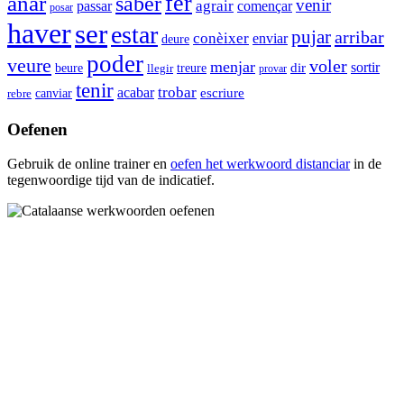
anar
fer
saber
venir
agrair
passar
començar
posar
haver
ser
estar
pujar
arribar
conèixer
enviar
deure
poder
veure
voler
menjar
sortir
beure
dir
treure
llegir
provar
tenir
trobar
acabar
canviar
escriure
rebre
Oefenen
Gebruik de online trainer en
oefen het werkwoord
distanciar
in de
tegenwoordige tijd van de indicatief.