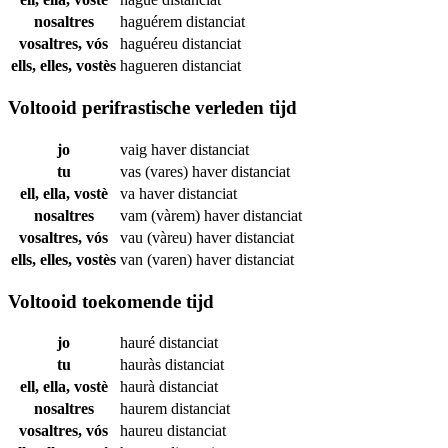
nosaltres
haguérem
distanciat
vosaltres, vós
haguéreu
distanciat
ells, elles, vostès
hagueren
distanciat
Voltooid perifrastische verleden tijd
jo
vaig haver
distanciat
tu
vas (vares) haver
distanciat
ell, ella, vostè
va haver
distanciat
nosaltres
vam (vàrem) haver
distanciat
vosaltres, vós
vau (vàreu) haver
distanciat
ells, elles, vostès
van (varen) haver
distanciat
Voltooid toekomende tijd
jo
hauré
distanciat
tu
hauràs
distanciat
ell, ella, vostè
haurà
distanciat
nosaltres
haurem
distanciat
vosaltres, vós
haureu
distanciat