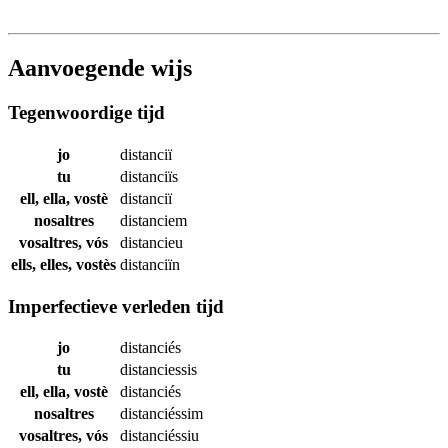
Aanvoegende wijs
Tegenwoordige tijd
jo
distanciï
tu
distanciïs
ell, ella, vostè
distanciï
nosaltres
distanciem
vosaltres, vós
distancieu
ells, elles, vostès
distanciïn
Imperfectieve verleden tijd
jo
distanciés
tu
distanciessis
ell, ella, vostè
distanciés
nosaltres
distanciéssim
vosaltres, vós
distanciéssiu