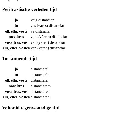
Perifrastische verleden tijd
jo
vaig
distanciar
tu
vas (vares)
distanciar
ell, ella, vostè
va
distanciar
nosaltres
vam (vàrem)
distanciar
vosaltres, vós
vau (vàreu)
distanciar
ells, elles, vostès
van (varen)
distanciar
Toekomende tijd
jo
distanciaré
tu
distanciaràs
ell, ella, vostè
distanciarà
nosaltres
distanciarem
vosaltres, vós
distanciareu
ells, elles, vostès
distanciaran
Voltooid tegenwoordige tijd