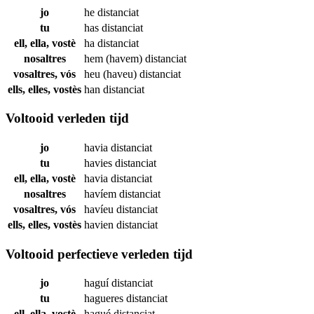
jo
he
distanciat
tu
has
distanciat
ell, ella, vostè
ha
distanciat
nosaltres
hem (havem)
distanciat
vosaltres, vós
heu (haveu)
distanciat
ells, elles, vostès
han
distanciat
Voltooid verleden tijd
jo
havia
distanciat
tu
havies
distanciat
ell, ella, vostè
havia
distanciat
nosaltres
havíem
distanciat
vosaltres, vós
havíeu
distanciat
ells, elles, vostès
havien
distanciat
Voltooid perfectieve verleden tijd
jo
haguí
distanciat
tu
hagueres
distanciat
ell, ella, vostè
hagué
distanciat