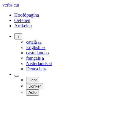
verbs.cat
Hoofdpagina
Oefenen
Artikelen
nl
català
ca
English
en
castellano
es
français
fr
Nederlands
nl
Deutsch
de
Licht
Donker
Auto