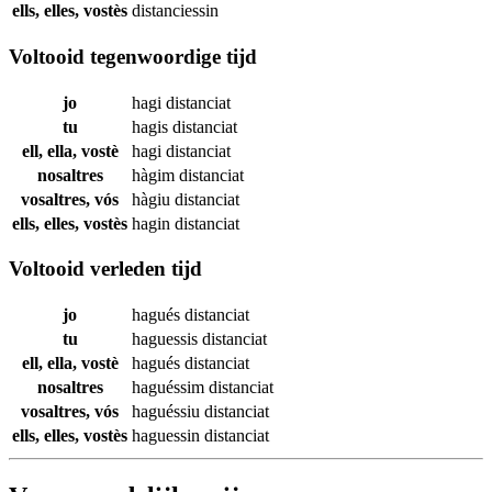
ells, elles, vostès
distanciessin
Voltooid tegenwoordige tijd
jo
hagi
distanciat
tu
hagis
distanciat
ell, ella, vostè
hagi
distanciat
nosaltres
hàgim
distanciat
vosaltres, vós
hàgiu
distanciat
ells, elles, vostès
hagin
distanciat
Voltooid verleden tijd
jo
hagués
distanciat
tu
haguessis
distanciat
ell, ella, vostè
hagués
distanciat
nosaltres
haguéssim
distanciat
vosaltres, vós
haguéssiu
distanciat
ells, elles, vostès
haguessin
distanciat