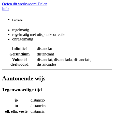
Oefen dit werkwoord
Delen
Info
Legenda
regelmatig
regelmatig met uitspraakcorrectie
onregelmatig
Infinitief
distanciar
Gerundium
distanciant
Voltooid
distanciat
,
distanciada
,
distanciats
,
deelwoord
distanciades
Aantonende wijs
Tegenwoordige tijd
jo
distancio
tu
distancies
ell, ella, vostè
distancia