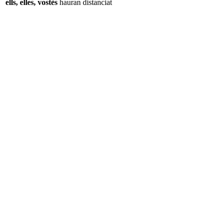
ells, elles, vostès
hauran
distanciat