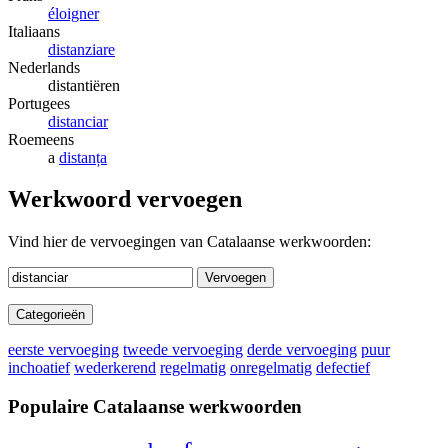
éloigner
Italiaans
distanziare
Nederlands
distantiëren
Portugees
distanciar
Roemeens
a
distanța
Werkwoord vervoegen
Vind hier de vervoegingen van Catalaanse werkwoorden:
Vervoegen
Categorieën
eerste vervoeging
tweede vervoeging
derde vervoeging
puur
inchoatief
wederkerend
regelmatig
onregelmatig
defectief
Populaire Catalaanse werkwoorden