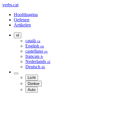
verbs.cat
Hoofdpagina
Oefenen
Artikelen
nl
català
ca
English
en
castellano
es
français
fr
Nederlands
nl
Deutsch
de
Licht
Donker
Auto