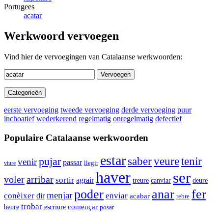
Portugees
acatar
Werkwoord vervoegen
Vind hier de vervoegingen van Catalaanse werkwoorden:
Vervoegen
Categorieën
eerste vervoeging
tweede vervoeging
derde vervoeging
puur
inchoatief
wederkerend
regelmatig
onregelmatig
defectief
Populaire Catalaanse werkwoorden
estar
saber
pujar
veure
tenir
venir
passar
llegir
viure
haver
ser
voler
arribar
sortir
agrair
canviar
deure
treure
poder
anar
fer
menjar
conèixer
enviar
dir
acabar
rebre
trobar
escriure
començar
beure
posar