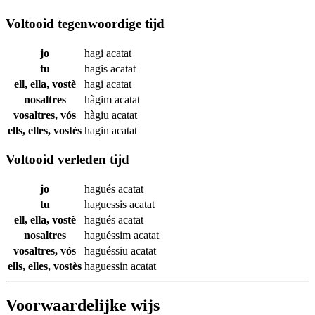
Voltooid tegenwoordige tijd
jo
hagi
acatat
tu
hagis
acatat
ell, ella, vostè
hagi
acatat
nosaltres
hàgim
acatat
vosaltres, vós
hàgiu
acatat
ells, elles, vostès
hagin
acatat
Voltooid verleden tijd
jo
hagués
acatat
tu
haguessis
acatat
ell, ella, vostè
hagués
acatat
nosaltres
haguéssim
acatat
vosaltres, vós
haguéssiu
acatat
ells, elles, vostès
haguessin
acatat
Voorwaardelijke wijs