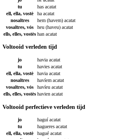
tu
has
acatat
ell, ella, vostè
ha
acatat
nosaltres
hem (havem)
acatat
vosaltres, vós
heu (haveu)
acatat
ells, elles, vostès
han
acatat
Voltooid verleden tijd
jo
havia
acatat
tu
havies
acatat
ell, ella, vostè
havia
acatat
nosaltres
havíem
acatat
vosaltres, vós
havíeu
acatat
ells, elles, vostès
havien
acatat
Voltooid perfectieve verleden tijd
jo
haguí
acatat
tu
hagueres
acatat
ell, ella, vostè
hagué
acatat