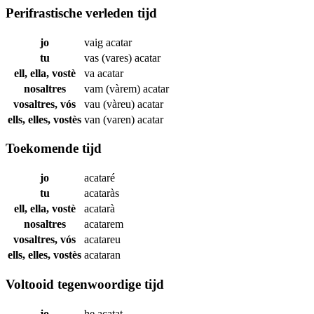
Perifrastische verleden tijd
jo
vaig
acatar
tu
vas (vares)
acatar
ell, ella, vostè
va
acatar
nosaltres
vam (vàrem)
acatar
vosaltres, vós
vau (vàreu)
acatar
ells, elles, vostès
van (varen)
acatar
Toekomende tijd
jo
acataré
tu
acataràs
ell, ella, vostè
acatarà
nosaltres
acatarem
vosaltres, vós
acatareu
ells, elles, vostès
acataran
Voltooid tegenwoordige tijd
jo
he
acatat