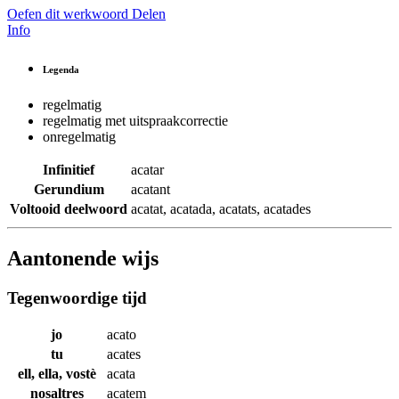
Oefen dit werkwoord
Delen
Info
Legenda
regelmatig
regelmatig met uitspraakcorrectie
onregelmatig
Infinitief
acatar
Gerundium
acatant
Voltooid deelwoord
acatat
,
acatada
,
acatats
,
acatades
Aantonende wijs
Tegenwoordige tijd
jo
acato
tu
acates
ell, ella, vostè
acata
nosaltres
acatem