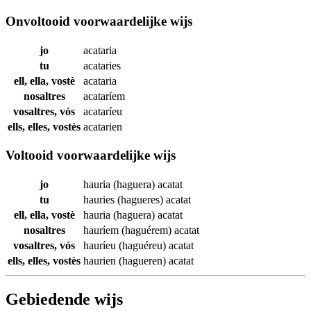
Onvoltooid voorwaardelijke wijs
jo
acataria
tu
acataries
ell, ella, vostè
acataria
nosaltres
acataríem
vosaltres, vós
acataríeu
ells, elles, vostès
acatarien
Voltooid voorwaardelijke wijs
jo
hauria (haguera)
acatat
tu
hauries (hagueres)
acatat
ell, ella, vostè
hauria (haguera)
acatat
nosaltres
hauríem (haguérem)
acatat
vosaltres, vós
hauríeu (haguéreu)
acatat
ells, elles, vostès
haurien (hagueren)
acatat
Gebiedende wijs