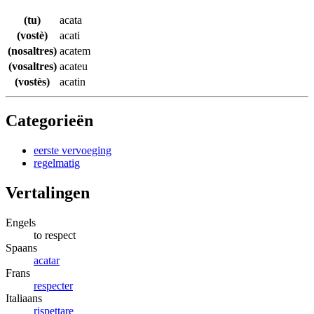
(tu)
acata
(vostè)
acati
(nosaltres)
acatem
(vosaltres)
acateu
(vostès)
acatin
Categorieën
eerste vervoeging
regelmatig
Vertalingen
Engels
to respect
Spaans
acatar
Frans
respecter
Italiaans
rispettare