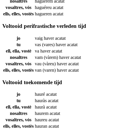
nosaltres
haguérem
acatat
vosaltres, vós
haguéreu
acatat
ells, elles, vostès
hagueren
acatat
Voltooid perifrastische verleden tijd
jo
vaig haver
acatat
tu
vas (vares) haver
acatat
ell, ella, vostè
va haver
acatat
nosaltres
vam (vàrem) haver
acatat
vosaltres, vós
vau (vàreu) haver
acatat
ells, elles, vostès
van (varen) haver
acatat
Voltooid toekomende tijd
jo
hauré
acatat
tu
hauràs
acatat
ell, ella, vostè
haurà
acatat
nosaltres
haurem
acatat
vosaltres, vós
haureu
acatat
ells, elles, vostès
hauran
acatat