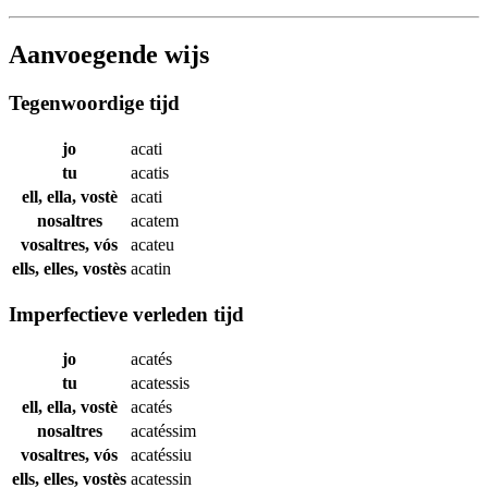
Aanvoegende wijs
Tegenwoordige tijd
jo
acati
tu
acatis
ell, ella, vostè
acati
nosaltres
acatem
vosaltres, vós
acateu
ells, elles, vostès
acatin
Imperfectieve verleden tijd
jo
acatés
tu
acatessis
ell, ella, vostè
acatés
nosaltres
acatéssim
vosaltres, vós
acatéssiu
ells, elles, vostès
acatessin