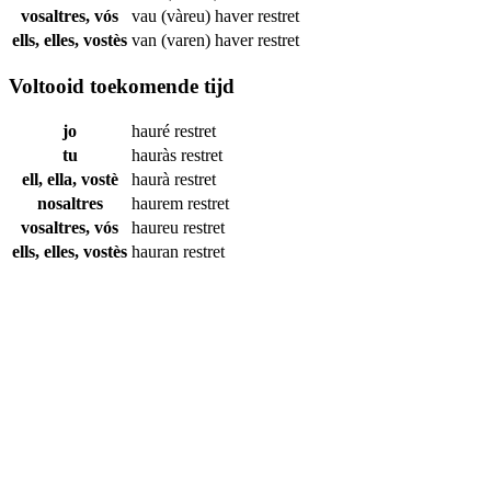
vosaltres, vós
vau (vàreu) haver
restret
ells, elles, vostès
van (varen) haver
restret
Voltooid toekomende tijd
jo
hauré
restret
tu
hauràs
restret
ell, ella, vostè
haurà
restret
nosaltres
haurem
restret
vosaltres, vós
haureu
restret
ells, elles, vostès
hauran
restret