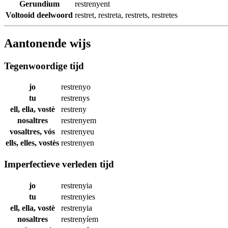
Gerundium
restrenyent
Voltooid deelwoord
restret
,
restreta
,
restrets
,
restretes
Aantonende wijs
Tegenwoordige tijd
jo
restrenyo
tu
restrenys
ell, ella, vostè
restreny
nosaltres
restrenyem
vosaltres, vós
restrenyeu
ells, elles, vostès
restrenyen
Imperfectieve verleden tijd
jo
restrenyia
tu
restrenyies
ell, ella, vostè
restrenyia
nosaltres
restrenyíem