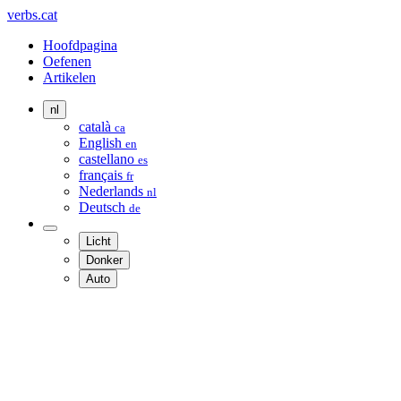
verbs.cat
Hoofdpagina
Oefenen
Artikelen
nl
català
ca
English
en
castellano
es
français
fr
Nederlands
nl
Deutsch
de
Licht
Donker
Auto