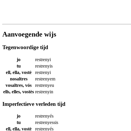
Aanvoegende wijs
Tegenwoordige tijd
jo
restrenyi
tu
restrenyis
ell, ella, vostè
restrenyi
nosaltres
restrenyem
vosaltres, vós
restrenyeu
ells, elles, vostès
restrenyin
Imperfectieve verleden tijd
jo
restrenyés
tu
restrenyessis
ell, ella, vostè
restrenyés