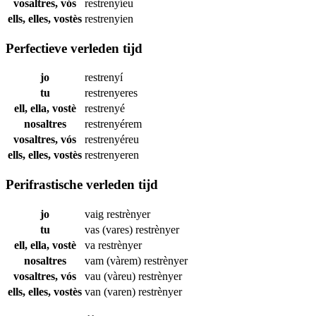
vosaltres, vós
restrenyíeu
ells, elles, vostès
restrenyien
Perfectieve verleden tijd
jo
restrenyí
tu
restrenyeres
ell, ella, vostè
restrenyé
nosaltres
restrenyérem
vosaltres, vós
restrenyéreu
ells, elles, vostès
restrenyeren
Perifrastische verleden tijd
jo
vaig
restrènyer
tu
vas (vares)
restrènyer
ell, ella, vostè
va
restrènyer
nosaltres
vam (vàrem)
restrènyer
vosaltres, vós
vau (vàreu)
restrènyer
ells, elles, vostès
van (varen)
restrènyer