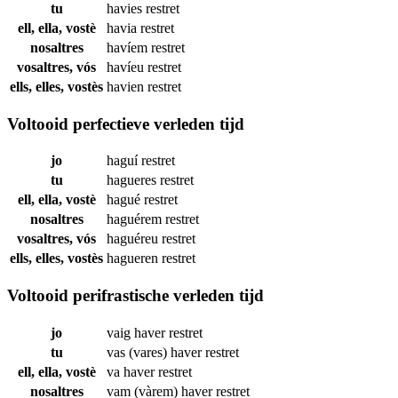
tu
havies
restret
ell, ella, vostè
havia
restret
nosaltres
havíem
restret
vosaltres, vós
havíeu
restret
ells, elles, vostès
havien
restret
Voltooid perfectieve verleden tijd
jo
haguí
restret
tu
hagueres
restret
ell, ella, vostè
hagué
restret
nosaltres
haguérem
restret
vosaltres, vós
haguéreu
restret
ells, elles, vostès
hagueren
restret
Voltooid perifrastische verleden tijd
jo
vaig haver
restret
tu
vas (vares) haver
restret
ell, ella, vostè
va haver
restret
nosaltres
vam (vàrem) haver
restret