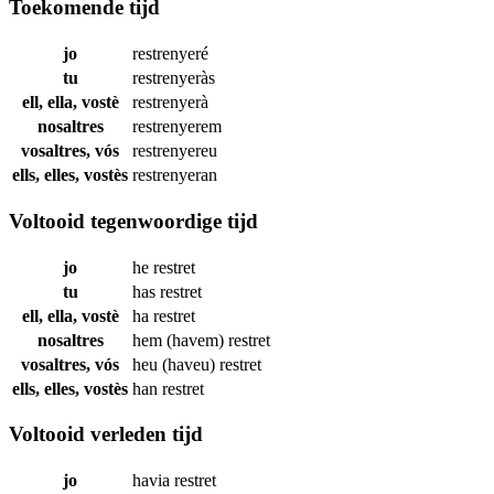
Toekomende tijd
jo
restrenyeré
tu
restrenyeràs
ell, ella, vostè
restrenyerà
nosaltres
restrenyerem
vosaltres, vós
restrenyereu
ells, elles, vostès
restrenyeran
Voltooid tegenwoordige tijd
jo
he
restret
tu
has
restret
ell, ella, vostè
ha
restret
nosaltres
hem (havem)
restret
vosaltres, vós
heu (haveu)
restret
ells, elles, vostès
han
restret
Voltooid verleden tijd
jo
havia
restret