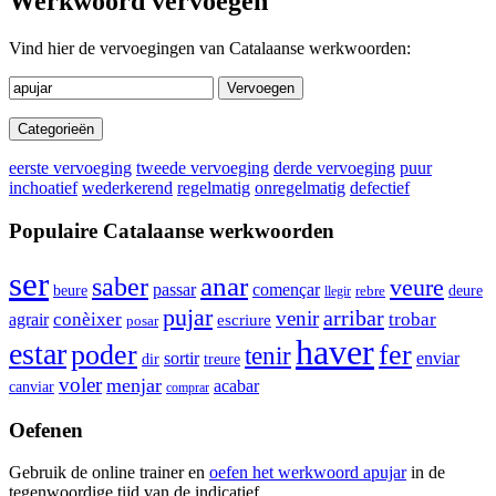
Werkwoord vervoegen
Vind hier de vervoegingen van Catalaanse werkwoorden:
Vervoegen
Categorieën
eerste vervoeging
tweede vervoeging
derde vervoeging
puur
inchoatief
wederkerend
regelmatig
onregelmatig
defectief
Populaire Catalaanse werkwoorden
ser
anar
saber
veure
passar
començar
beure
rebre
deure
llegir
pujar
arribar
venir
agrair
conèixer
trobar
escriure
posar
haver
estar
poder
fer
tenir
sortir
enviar
dir
treure
voler
menjar
acabar
canviar
comprar
Oefenen
Gebruik de online trainer en
oefen het werkwoord
apujar
in de
tegenwoordige tijd van de indicatief.