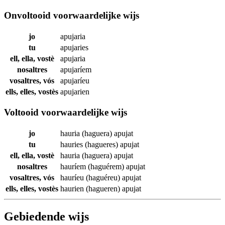
Onvoltooid voorwaardelijke wijs
jo
apujaria
tu
apujaries
ell, ella, vostè
apujaria
nosaltres
apujaríem
vosaltres, vós
apujaríeu
ells, elles, vostès
apujarien
Voltooid voorwaardelijke wijs
jo
hauria (haguera)
apujat
tu
hauries (hagueres)
apujat
ell, ella, vostè
hauria (haguera)
apujat
nosaltres
hauríem (haguérem)
apujat
vosaltres, vós
hauríeu (haguéreu)
apujat
ells, elles, vostès
haurien (hagueren)
apujat
Gebiedende wijs