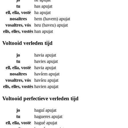
tu
has
apujat
ell, ella, vostè
ha
apujat
nosaltres
hem (havem)
apujat
vosaltres, vós
heu (haveu)
apujat
ells, elles, vostès
han
apujat
Voltooid verleden tijd
jo
havia
apujat
tu
havies
apujat
ell, ella, vostè
havia
apujat
nosaltres
havíem
apujat
vosaltres, vós
havíeu
apujat
ells, elles, vostès
havien
apujat
Voltooid perfectieve verleden tijd
jo
haguí
apujat
tu
hagueres
apujat
ell, ella, vostè
hagué
apujat