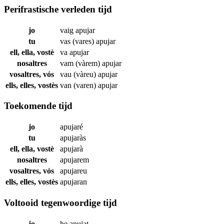
Perifrastische verleden tijd
jo
vaig
apujar
tu
vas (vares)
apujar
ell, ella, vostè
va
apujar
nosaltres
vam (vàrem)
apujar
vosaltres, vós
vau (vàreu)
apujar
ells, elles, vostès
van (varen)
apujar
Toekomende tijd
jo
apujaré
tu
apujaràs
ell, ella, vostè
apujarà
nosaltres
apujarem
vosaltres, vós
apujareu
ells, elles, vostès
apujaran
Voltooid tegenwoordige tijd
jo
he
apujat