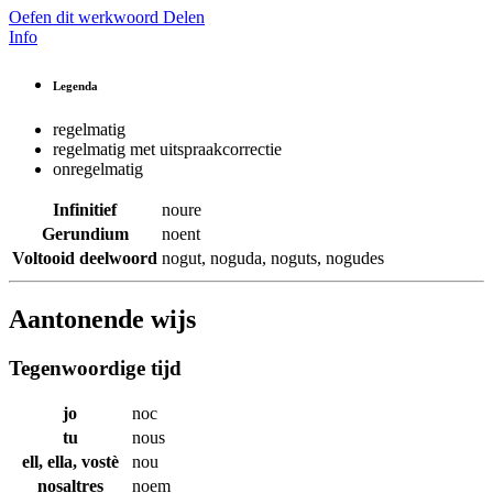
Oefen dit werkwoord
Delen
Info
Legenda
regelmatig
regelmatig met uitspraakcorrectie
onregelmatig
Infinitief
noure
Gerundium
noent
Voltooid deelwoord
nogut
,
noguda
,
noguts
,
nogudes
Aantonende wijs
Tegenwoordige tijd
jo
noc
tu
nous
ell, ella, vostè
nou
nosaltres
noem