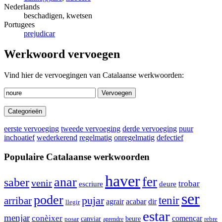
Nederlands
beschadigen, kwetsen
Portugees
prejudicar
Werkwoord vervoegen
Vind hier de vervoegingen van Catalaanse werkwoorden:
Vervoegen
Categorieën
eerste vervoeging
tweede vervoeging
derde vervoeging
puur
inchoatief
wederkerend
regelmatig
onregelmatig
defectief
Populaire Catalaanse werkwoorden
haver
fer
anar
saber
venir
trobar
escriure
deure
ser
poder
tenir
pujar
arribar
agrair
acabar
dir
llegir
estar
menjar
conèixer
començar
canviar
beure
posar
rebre
aprendre