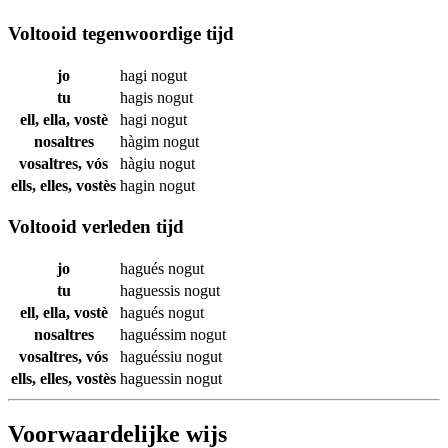
Voltooid tegenwoordige tijd
jo
hagi
nogut
tu
hagis
nogut
ell, ella, vostè
hagi
nogut
nosaltres
hàgim
nogut
vosaltres, vós
hàgiu
nogut
ells, elles, vostès
hagin
nogut
Voltooid verleden tijd
jo
hagués
nogut
tu
haguessis
nogut
ell, ella, vostè
hagués
nogut
nosaltres
haguéssim
nogut
vosaltres, vós
haguéssiu
nogut
ells, elles, vostès
haguessin
nogut
Voorwaardelijke wijs