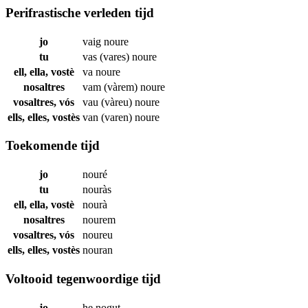
Perifrastische verleden tijd
jo
vaig
noure
tu
vas (vares)
noure
ell, ella, vostè
va
noure
nosaltres
vam (vàrem)
noure
vosaltres, vós
vau (vàreu)
noure
ells, elles, vostès
van (varen)
noure
Toekomende tijd
jo
nouré
tu
nouràs
ell, ella, vostè
nourà
nosaltres
nourem
vosaltres, vós
noureu
ells, elles, vostès
nouran
Voltooid tegenwoordige tijd
jo
he
nogut