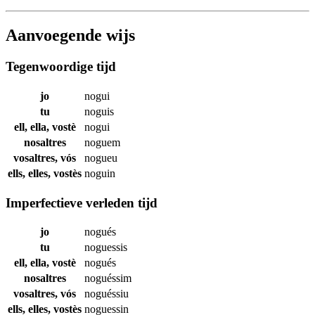
Aanvoegende wijs
Tegenwoordige tijd
jo
nogui
tu
noguis
ell, ella, vostè
nogui
nosaltres
noguem
vosaltres, vós
nogueu
ells, elles, vostès
noguin
Imperfectieve verleden tijd
jo
nogués
tu
noguessis
ell, ella, vostè
nogués
nosaltres
noguéssim
vosaltres, vós
noguéssiu
ells, elles, vostès
noguessin