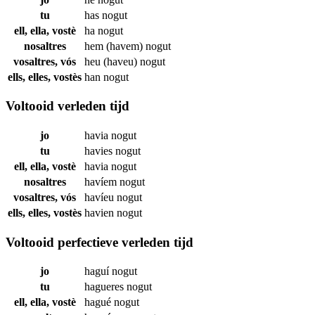
tu
has
nogut
ell, ella, vostè
ha
nogut
nosaltres
hem (havem)
nogut
vosaltres, vós
heu (haveu)
nogut
ells, elles, vostès
han
nogut
Voltooid verleden tijd
jo
havia
nogut
tu
havies
nogut
ell, ella, vostè
havia
nogut
nosaltres
havíem
nogut
vosaltres, vós
havíeu
nogut
ells, elles, vostès
havien
nogut
Voltooid perfectieve verleden tijd
jo
haguí
nogut
tu
hagueres
nogut
ell, ella, vostè
hagué
nogut