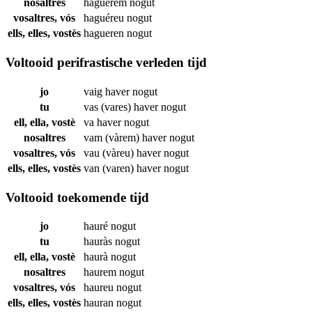
nosaltres
haguérem
nogut
vosaltres, vós
haguéreu
nogut
ells, elles, vostès
hagueren
nogut
Voltooid perifrastische verleden tijd
jo
vaig haver
nogut
tu
vas (vares) haver
nogut
ell, ella, vostè
va haver
nogut
nosaltres
vam (vàrem) haver
nogut
vosaltres, vós
vau (vàreu) haver
nogut
ells, elles, vostès
van (varen) haver
nogut
Voltooid toekomende tijd
jo
hauré
nogut
tu
hauràs
nogut
ell, ella, vostè
haurà
nogut
nosaltres
haurem
nogut
vosaltres, vós
haureu
nogut
ells, elles, vostès
hauran
nogut