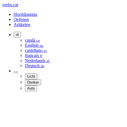
verbs.cat
Hoofdpagina
Oefenen
Artikelen
nl
català
ca
English
en
castellano
es
français
fr
Nederlands
nl
Deutsch
de
Licht
Donker
Auto