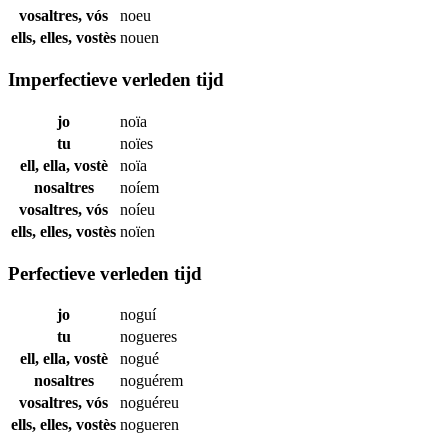
vosaltres, vós
noeu
ells, elles, vostès
nouen
Imperfectieve verleden tijd
jo
noïa
tu
noïes
ell, ella, vostè
noïa
nosaltres
noíem
vosaltres, vós
noíeu
ells, elles, vostès
noïen
Perfectieve verleden tijd
jo
noguí
tu
nogueres
ell, ella, vostè
nogué
nosaltres
noguérem
vosaltres, vós
noguéreu
ells, elles, vostès
nogueren