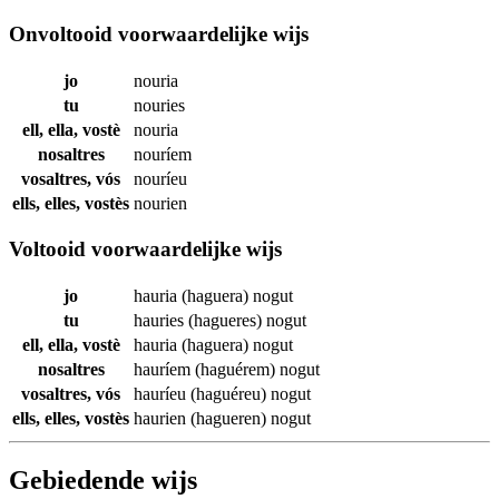
Onvoltooid voorwaardelijke wijs
jo
nouria
tu
nouries
ell, ella, vostè
nouria
nosaltres
nouríem
vosaltres, vós
nouríeu
ells, elles, vostès
nourien
Voltooid voorwaardelijke wijs
jo
hauria (haguera)
nogut
tu
hauries (hagueres)
nogut
ell, ella, vostè
hauria (haguera)
nogut
nosaltres
hauríem (haguérem)
nogut
vosaltres, vós
hauríeu (haguéreu)
nogut
ells, elles, vostès
haurien (hagueren)
nogut
Gebiedende wijs