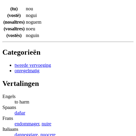
(tu)
nou
(vostè)
nogui
(nosaltres)
noguem
(vosaltres)
noeu
(vostès)
noguin
Categorieën
tweede vervoeging
onregelmatig
Vertalingen
Engels
to harm
Spaans
dañar
Frans
endommager
,
nuire
Italiaans
danneggiare
,
nuocere