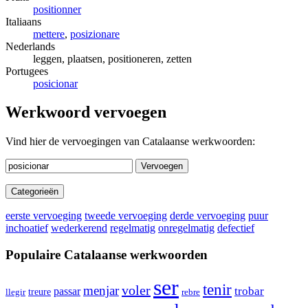
positionner
Italiaans
mettere
,
posizionare
Nederlands
leggen, plaatsen, positioneren, zetten
Portugees
posicionar
Werkwoord vervoegen
Vind hier de vervoegingen van Catalaanse werkwoorden:
Vervoegen
Categorieën
eerste vervoeging
tweede vervoeging
derde vervoeging
puur
inchoatief
wederkerend
regelmatig
onregelmatig
defectief
Populaire Catalaanse werkwoorden
ser
tenir
voler
menjar
trobar
passar
llegir
treure
rebre