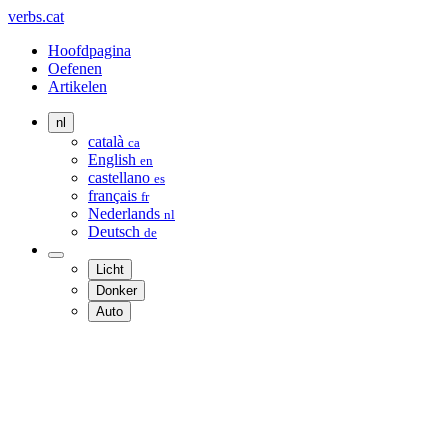
verbs.cat
Hoofdpagina
Oefenen
Artikelen
nl
català
ca
English
en
castellano
es
français
fr
Nederlands
nl
Deutsch
de
Licht
Donker
Auto