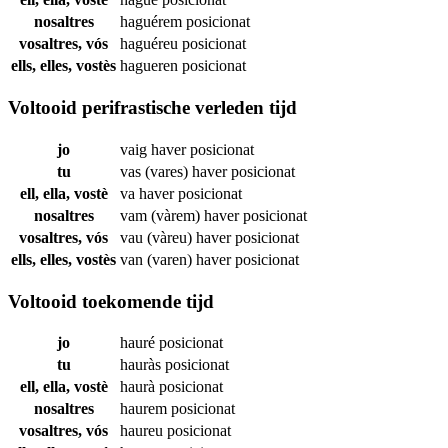
nosaltres
haguérem
posicionat
vosaltres, vós
haguéreu
posicionat
ells, elles, vostès
hagueren
posicionat
Voltooid perifrastische verleden tijd
jo
vaig haver
posicionat
tu
vas (vares) haver
posicionat
ell, ella, vostè
va haver
posicionat
nosaltres
vam (vàrem) haver
posicionat
vosaltres, vós
vau (vàreu) haver
posicionat
ells, elles, vostès
van (varen) haver
posicionat
Voltooid toekomende tijd
jo
hauré
posicionat
tu
hauràs
posicionat
ell, ella, vostè
haurà
posicionat
nosaltres
haurem
posicionat
vosaltres, vós
haureu
posicionat