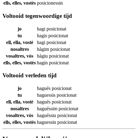
ells, elles, vostès
posicionessin
Voltooid tegenwoordige tijd
jo
hagi
posicionat
tu
hagis
posicionat
ell, ella, vostè
hagi
posicionat
nosaltres
hàgim
posicionat
vosaltres, vós
hàgiu
posicionat
ells, elles, vostès
hagin
posicionat
Voltooid verleden tijd
jo
hagués
posicionat
tu
haguessis
posicionat
ell, ella, vostè
hagués
posicionat
nosaltres
haguéssim
posicionat
vosaltres, vós
haguéssiu
posicionat
ells, elles, vostès
haguessin
posicionat