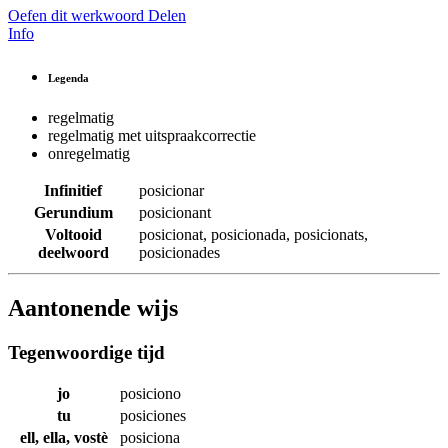
Oefen dit werkwoord
Delen
Info
Legenda
regelmatig
regelmatig met uitspraakcorrectie
onregelmatig
Infinitief
posicionar
Gerundium
posicionant
Voltooid
posicionat
,
posicionada
,
posicionats
,
deelwoord
posicionades
Aantonende wijs
Tegenwoordige tijd
jo
posiciono
tu
posiciones
ell, ella, vostè
posiciona