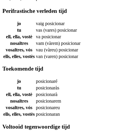
Perifrastische verleden tijd
jo
vaig
posicionar
tu
vas (vares)
posicionar
ell, ella, vostè
va
posicionar
nosaltres
vam (vàrem)
posicionar
vosaltres, vós
vau (vàreu)
posicionar
ells, elles, vostès
van (varen)
posicionar
Toekomende tijd
jo
posicionaré
tu
posicionaràs
ell, ella, vostè
posicionarà
nosaltres
posicionarem
vosaltres, vós
posicionareu
ells, elles, vostès
posicionaran
Voltooid tegenwoordige tijd