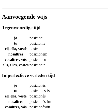
Aanvoegende wijs
Tegenwoordige tijd
jo
posicioni
tu
posicionis
ell, ella, vostè
posicioni
nosaltres
posicionem
vosaltres, vós
posicioneu
ells, elles, vostès
posicionin
Imperfectieve verleden tijd
jo
posicionés
tu
posicionessis
ell, ella, vostè
posicionés
nosaltres
posicionéssim
vosaltres, vós
posicionéssiu