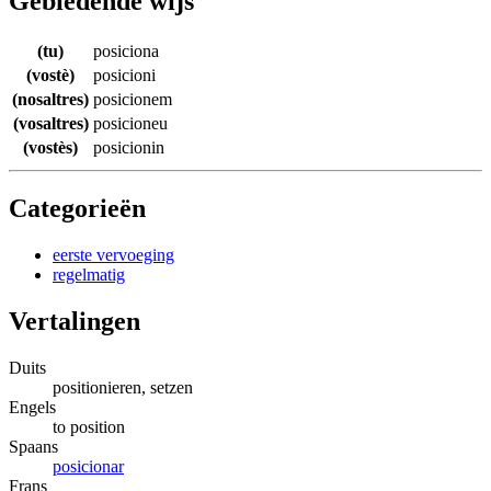
Gebiedende wijs
(tu)
posiciona
(vostè)
posicioni
(nosaltres)
posicionem
(vosaltres)
posicioneu
(vostès)
posicionin
Categorieën
eerste vervoeging
regelmatig
Vertalingen
Duits
positionieren, setzen
Engels
to position
Spaans
posicionar
Frans