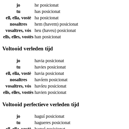
jo
he
posicionat
tu
has
posicionat
ell, ella, vostè
ha
posicionat
nosaltres
hem (havem)
posicionat
vosaltres, vós
heu (haveu)
posicionat
ells, elles, vostès
han
posicionat
Voltooid verleden tijd
jo
havia
posicionat
tu
havies
posicionat
ell, ella, vostè
havia
posicionat
nosaltres
havíem
posicionat
vosaltres, vós
havíeu
posicionat
ells, elles, vostès
havien
posicionat
Voltooid perfectieve verleden tijd
jo
haguí
posicionat
tu
hagueres
posicionat
ell, ella, vostè
hagué
posicionat