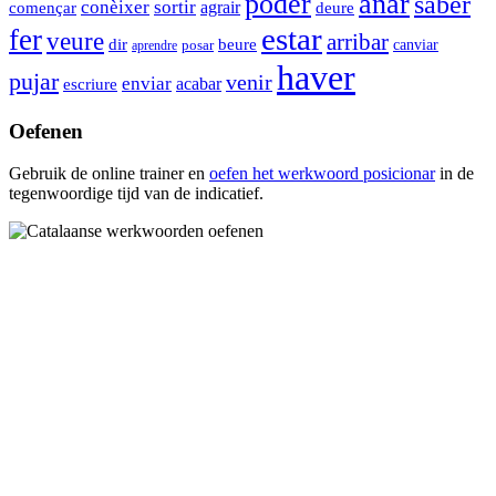
poder
anar
saber
conèixer
sortir
agrair
començar
deure
estar
fer
veure
arribar
dir
beure
canviar
aprendre
posar
haver
pujar
venir
enviar
acabar
escriure
Oefenen
Gebruik de online trainer en
oefen het werkwoord
posicionar
in de
tegenwoordige tijd van de indicatief.