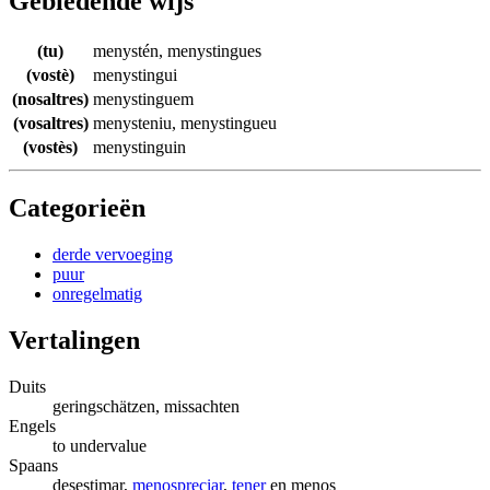
Gebiedende wijs
(tu)
menystén
,
menystingues
(vostè)
menystingui
(nosaltres)
menystinguem
(vosaltres)
menysteniu
,
menystingueu
(vostès)
menystinguin
Categorieën
derde vervoeging
puur
onregelmatig
Vertalingen
Duits
geringschätzen, missachten
Engels
to undervalue
Spaans
desestimar,
menospreciar
,
tener
en menos