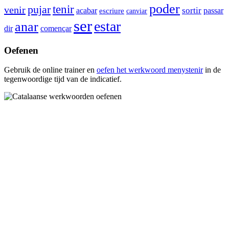
poder
tenir
pujar
venir
sortir
passar
acabar
escriure
canviar
ser
estar
anar
dir
començar
Oefenen
Gebruik de online trainer en
oefen het werkwoord
menystenir
in de
tegenwoordige tijd van de indicatief.