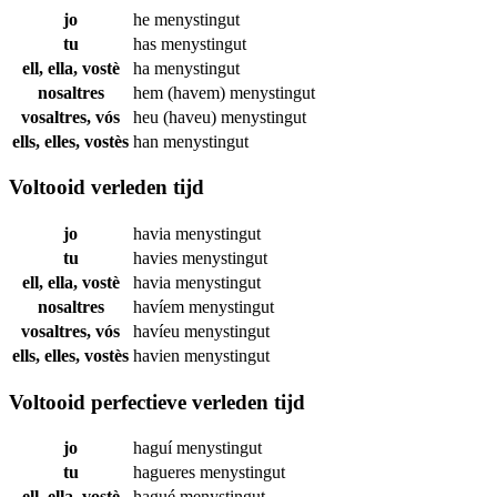
jo
he
menystingut
tu
has
menystingut
ell, ella, vostè
ha
menystingut
nosaltres
hem (havem)
menystingut
vosaltres, vós
heu (haveu)
menystingut
ells, elles, vostès
han
menystingut
Voltooid verleden tijd
jo
havia
menystingut
tu
havies
menystingut
ell, ella, vostè
havia
menystingut
nosaltres
havíem
menystingut
vosaltres, vós
havíeu
menystingut
ells, elles, vostès
havien
menystingut
Voltooid perfectieve verleden tijd
jo
haguí
menystingut
tu
hagueres
menystingut
ell, ella, vostè
hagué
menystingut