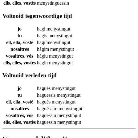
ells, elles, vostès
menystinguessin
Voltooid tegenwoordige tijd
jo
hagi
menystingut
tu
hagis
menystingut
ell, ella, vostè
hagi
menystingut
nosaltres
hàgim
menystingut
vosaltres, vós
hàgiu
menystingut
ells, elles, vostès
hagin
menystingut
Voltooid verleden tijd
jo
hagués
menystingut
tu
haguessis
menystingut
ell, ella, vostè
hagués
menystingut
nosaltres
haguéssim
menystingut
vosaltres, vós
haguéssiu
menystingut
ells, elles, vostès
haguessin
menystingut