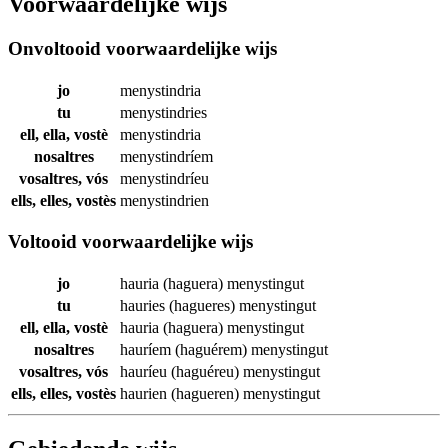
Voorwaardelijke wijs
Onvoltooid voorwaardelijke wijs
jo
menystindria
tu
menystindries
ell, ella, vostè
menystindria
nosaltres
menystindríem
vosaltres, vós
menystindríeu
ells, elles, vostès
menystindrien
Voltooid voorwaardelijke wijs
jo
hauria (haguera)
menystingut
tu
hauries (hagueres)
menystingut
ell, ella, vostè
hauria (haguera)
menystingut
nosaltres
hauríem (haguérem)
menystingut
vosaltres, vós
hauríeu (haguéreu)
menystingut
ells, elles, vostès
haurien (hagueren)
menystingut