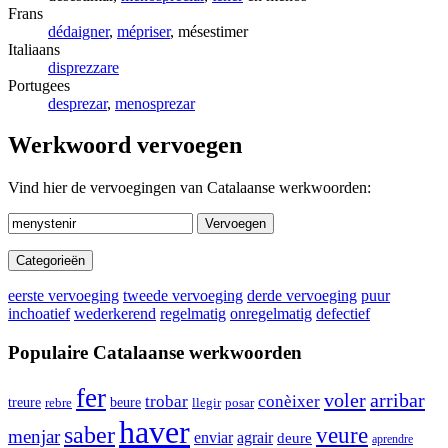
Frans
dédaigner
,
mépriser
, mésestimer
Italiaans
disprezzare
Portugees
desprezar
,
menosprezar
Werkwoord vervoegen
Vind hier de vervoegingen van Catalaanse werkwoorden:
Vervoegen
Categorieën
eerste vervoeging
tweede vervoeging
derde vervoeging
puur
inchoatief
wederkerend
regelmatig
onregelmatig
defectief
Populaire Catalaanse werkwoorden
fer
voler
arribar
trobar
conèixer
treure
beure
rebre
llegir
posar
haver
saber
veure
menjar
enviar
agrair
deure
aprendre