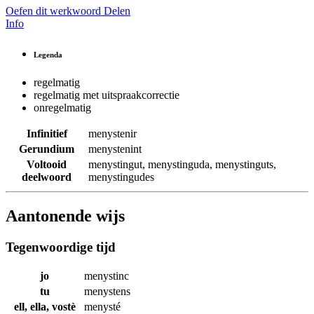
Oefen dit werkwoord
Delen
Info
Legenda
regelmatig
regelmatig met uitspraakcorrectie
onregelmatig
Infinitief
menystenir
Gerundium
menystenint
Voltooid
menystingut
,
menystinguda
,
menystinguts
,
deelwoord
menystingudes
Aantonende wijs
Tegenwoordige tijd
jo
menystinc
tu
menystens
ell, ella, vostè
menysté