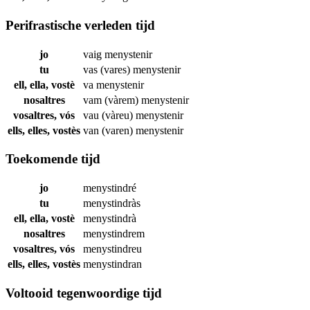
Perifrastische verleden tijd
jo
vaig
menystenir
tu
vas (vares)
menystenir
ell, ella, vostè
va
menystenir
nosaltres
vam (vàrem)
menystenir
vosaltres, vós
vau (vàreu)
menystenir
ells, elles, vostès
van (varen)
menystenir
Toekomende tijd
jo
menystindré
tu
menystindràs
ell, ella, vostè
menystindrà
nosaltres
menystindrem
vosaltres, vós
menystindreu
ells, elles, vostès
menystindran
Voltooid tegenwoordige tijd