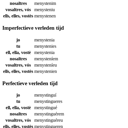
nosaltres
menystenim
vosaltres, vós
menysteniu
ells, elles, vostès
menystenen
Imperfectieve verleden tijd
jo
menystenia
tu
menystenies
ell, ella, vostè
menystenia
nosaltres
menysteníem
vosaltres, vós
menysteníeu
ells, elles, vostès
menystenien
Perfectieve verleden tijd
jo
menystinguí
tu
menystingueres
ell, ella, vostè
menystingué
nosaltres
menystinguérem
vosaltres, vós
menystinguéreu
ells, elles, vostès
menystingueren