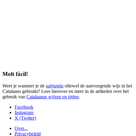
Molt fàcil!
Weet je wanneer je de
subjuntiu
oftewel de aanvoegende wijs in het
Catalaans gebruikt? Lees hierover en meer in de artikelen over het
gebruik van
Catalaanse wijzen en tijden
.
Facebook
Instagram
X (Twitter)
Over...
Privacybeleid