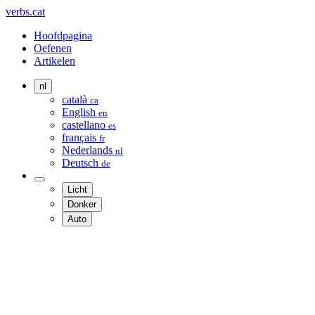
verbs.cat
Hoofdpagina
Oefenen
Artikelen
nl
català
ca
English
en
castellano
es
français
fr
Nederlands
nl
Deutsch
de
Licht
Donker
Auto