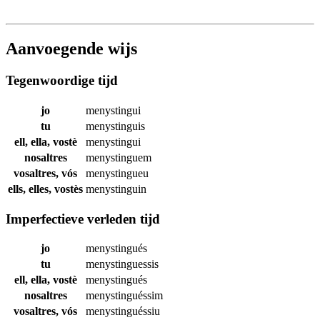
Aanvoegende wijs
Tegenwoordige tijd
jo
menystingui
tu
menystinguis
ell, ella, vostè
menystingui
nosaltres
menystinguem
vosaltres, vós
menystingueu
ells, elles, vostès
menystinguin
Imperfectieve verleden tijd
jo
menystingués
tu
menystinguessis
ell, ella, vostè
menystingués
nosaltres
menystinguéssim
vosaltres, vós
menystinguéssiu