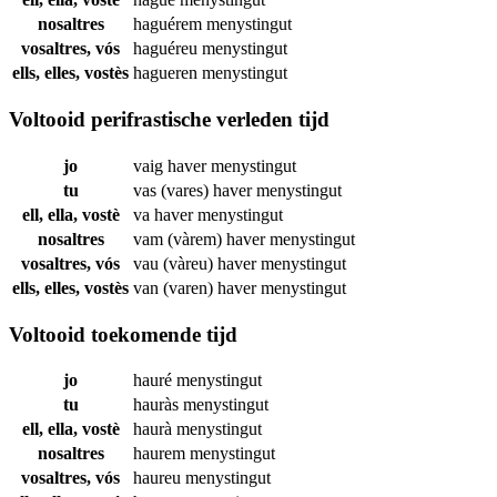
nosaltres
haguérem
menystingut
vosaltres, vós
haguéreu
menystingut
ells, elles, vostès
hagueren
menystingut
Voltooid perifrastische verleden tijd
jo
vaig haver
menystingut
tu
vas (vares) haver
menystingut
ell, ella, vostè
va haver
menystingut
nosaltres
vam (vàrem) haver
menystingut
vosaltres, vós
vau (vàreu) haver
menystingut
ells, elles, vostès
van (varen) haver
menystingut
Voltooid toekomende tijd
jo
hauré
menystingut
tu
hauràs
menystingut
ell, ella, vostè
haurà
menystingut
nosaltres
haurem
menystingut
vosaltres, vós
haureu
menystingut