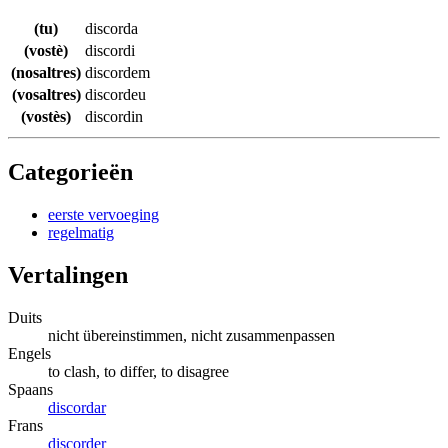
(tu)
discorda
(vostè)
discordi
(nosaltres)
discordem
(vosaltres)
discordeu
(vostès)
discordin
Categorieën
eerste vervoeging
regelmatig
Vertalingen
Duits
nicht übereinstimmen, nicht zusammenpassen
Engels
to clash, to differ, to disagree
Spaans
discordar
Frans
discorder