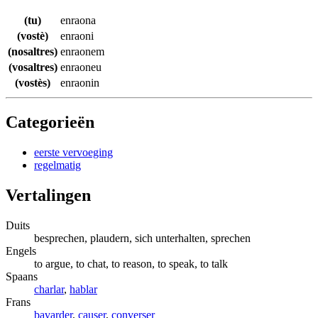
(tu)
enraona
(vostè)
enraoni
(nosaltres)
enraonem
(vosaltres)
enraoneu
(vostès)
enraonin
Categorieën
eerste vervoeging
regelmatig
Vertalingen
Duits
besprechen, plaudern, sich unterhalten, sprechen
Engels
to argue, to chat, to reason, to speak, to talk
Spaans
charlar
,
hablar
Frans
bavarder
,
causer
,
converser