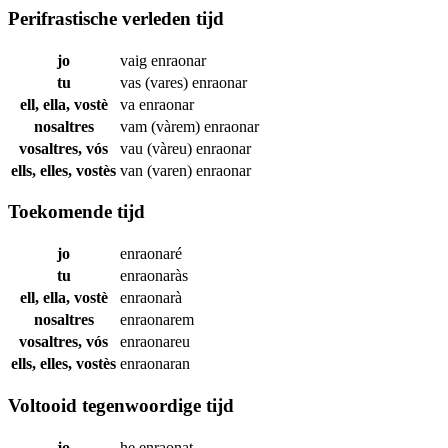
Perifrastische verleden tijd
jo
vaig
enraonar
tu
vas (vares)
enraonar
ell, ella, vostè
va
enraonar
nosaltres
vam (vàrem)
enraonar
vosaltres, vós
vau (vàreu)
enraonar
ells, elles, vostès
van (varen)
enraonar
Toekomende tijd
jo
enraonaré
tu
enraonaràs
ell, ella, vostè
enraonarà
nosaltres
enraonarem
vosaltres, vós
enraonareu
ells, elles, vostès
enraonaran
Voltooid tegenwoordige tijd
jo
he
enraonat