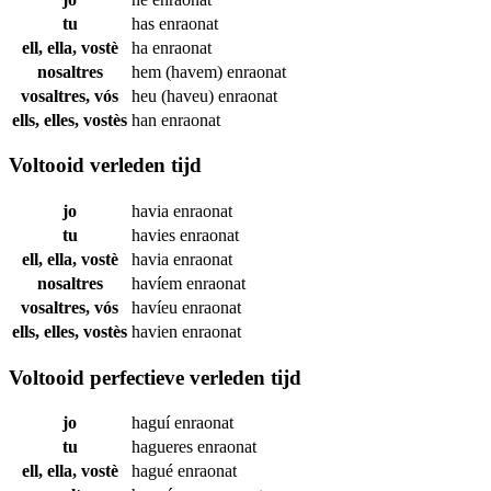
tu
has
enraonat
ell, ella, vostè
ha
enraonat
nosaltres
hem (havem)
enraonat
vosaltres, vós
heu (haveu)
enraonat
ells, elles, vostès
han
enraonat
Voltooid verleden tijd
jo
havia
enraonat
tu
havies
enraonat
ell, ella, vostè
havia
enraonat
nosaltres
havíem
enraonat
vosaltres, vós
havíeu
enraonat
ells, elles, vostès
havien
enraonat
Voltooid perfectieve verleden tijd
jo
haguí
enraonat
tu
hagueres
enraonat
ell, ella, vostè
hagué
enraonat