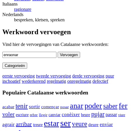
Italiaans
ragionare
Nederlands
bespreken, kletsen, spreken
Werkwoord vervoegen
Vind hier de vervoegingen van Catalaanse werkwoorden:
Vervoegen
Categorieën
eerste vervoeging
tweede vervoeging
derde vervoeging
puur
inchoatief
wederkerend
regelmatig
onregelmatig
defectief
Populaire Catalaanse werkwoorden
anar
poder
fer
saber
tenir
sortir
acabar
començar
posar
pujar
voler
conèixer
passar
escriure
canviar
rebre
llegir
beure
viure
ser
estar
veure
arribar
agrair
enviar
deure
treure