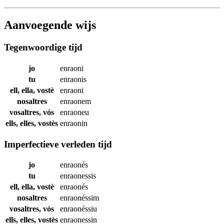
Aanvoegende wijs
Tegenwoordige tijd
jo
enraoni
tu
enraonis
ell, ella, vostè
enraoni
nosaltres
enraonem
vosaltres, vós
enraoneu
ells, elles, vostès
enraonin
Imperfectieve verleden tijd
jo
enraonés
tu
enraonessis
ell, ella, vostè
enraonés
nosaltres
enraonéssim
vosaltres, vós
enraonéssiu
ells, elles, vostès
enraonessin