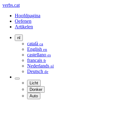
verbs.cat
Hoofdpagina
Oefenen
Artikelen
nl
català
ca
English
en
castellano
es
français
fr
Nederlands
nl
Deutsch
de
Licht
Donker
Auto