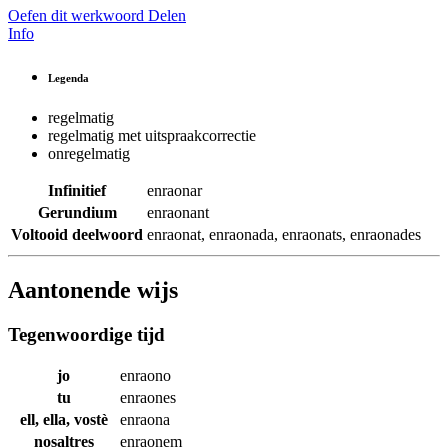
Oefen dit werkwoord
Delen
Info
Legenda
regelmatig
regelmatig met uitspraakcorrectie
onregelmatig
Infinitief
enraonar
Gerundium
enraonant
Voltooid deelwoord
enraonat
,
enraonada
,
enraonats
,
enraonades
Aantonende wijs
Tegenwoordige tijd
jo
enraono
tu
enraones
ell, ella, vostè
enraona
nosaltres
enraonem