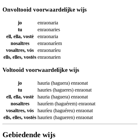
Onvoltooid voorwaardelijke wijs
jo
enraonaria
tu
enraonaries
ell, ella, vostè
enraonaria
nosaltres
enraonaríem
vosaltres, vós
enraonaríeu
ells, elles, vostès
enraonarien
Voltooid voorwaardelijke wijs
jo
hauria (haguera)
enraonat
tu
hauries (hagueres)
enraonat
ell, ella, vostè
hauria (haguera)
enraonat
nosaltres
hauríem (haguérem)
enraonat
vosaltres, vós
hauríeu (haguéreu)
enraonat
ells, elles, vostès
haurien (hagueren)
enraonat
Gebiedende wijs