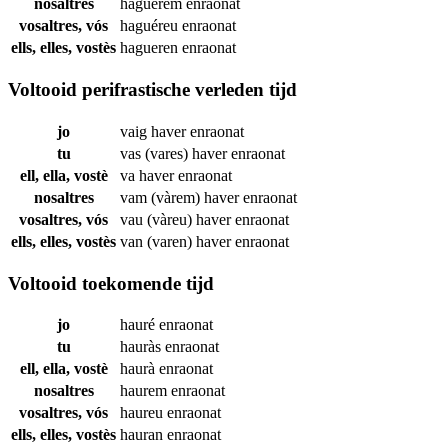
nosaltres
haguérem
enraonat
vosaltres, vós
haguéreu
enraonat
ells, elles, vostès
hagueren
enraonat
Voltooid perifrastische verleden tijd
jo
vaig haver
enraonat
tu
vas (vares) haver
enraonat
ell, ella, vostè
va haver
enraonat
nosaltres
vam (vàrem) haver
enraonat
vosaltres, vós
vau (vàreu) haver
enraonat
ells, elles, vostès
van (varen) haver
enraonat
Voltooid toekomende tijd
jo
hauré
enraonat
tu
hauràs
enraonat
ell, ella, vostè
haurà
enraonat
nosaltres
haurem
enraonat
vosaltres, vós
haureu
enraonat
ells, elles, vostès
hauran
enraonat