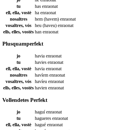
tu
has
enraonat
ell, ella, vostè
ha
enraonat
nosaltres
hem (havem)
enraonat
vosaltres, vós
heu (haveu)
enraonat
ells, elles, vostès
han
enraonat
Plusquamperfekt
jo
havia
enraonat
tu
havies
enraonat
ell, ella, vostè
havia
enraonat
nosaltres
havíem
enraonat
vosaltres, vós
havíeu
enraonat
ells, elles, vostès
havien
enraonat
Vollendetes Perfekt
jo
haguí
enraonat
tu
hagueres
enraonat
ell, ella, vostè
hagué
enraonat