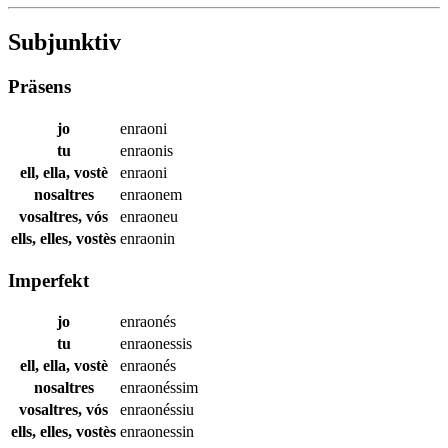
Subjunktiv
Präsens
jo
enraoni
tu
enraonis
ell, ella, vostè
enraoni
nosaltres
enraonem
vosaltres, vós
enraoneu
ells, elles, vostès
enraonin
Imperfekt
jo
enraonés
tu
enraonessis
ell, ella, vostè
enraonés
nosaltres
enraonéssim
vosaltres, vós
enraonéssiu
ells, elles, vostès
enraonessin