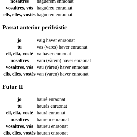
nosaltres
haguérem
enraonat
vosaltres, vós
haguéreu
enraonat
ells, elles, vostès
hagueren
enraonat
Passat anterior perifràstic
jo
vaig haver
enraonat
tu
vas (vares) haver
enraonat
ell, ella, vostè
va haver
enraonat
nosaltres
vam (vàrem) haver
enraonat
vosaltres, vós
vau (vàreu) haver
enraonat
ells, elles, vostès
van (varen) haver
enraonat
Futur II
jo
hauré
enraonat
tu
hauràs
enraonat
ell, ella, vostè
haurà
enraonat
nosaltres
haurem
enraonat
vosaltres, vós
haureu
enraonat
ells, elles, vostès
hauran
enraonat