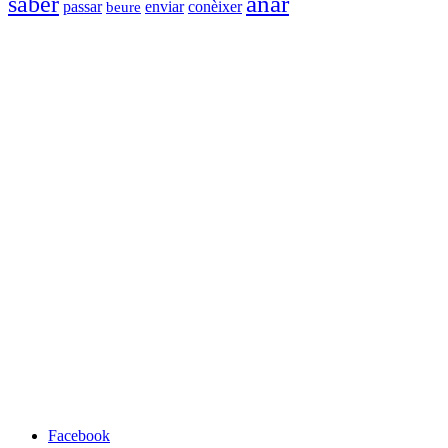
anar
saber
conèixer
passar
enviar
beure
Facebook