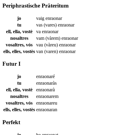
Periphrastische Präteritum
jo
vaig
enraonar
tu
vas (vares)
enraonar
ell, ella, vostè
va
enraonar
nosaltres
vam (vàrem)
enraonar
vosaltres, vós
vau (vàreu)
enraonar
ells, elles, vostès
van (varen)
enraonar
Futur I
jo
enraonaré
tu
enraonaràs
ell, ella, vostè
enraonarà
nosaltres
enraonarem
vosaltres, vós
enraonareu
ells, elles, vostès
enraonaran
Perfekt
jo
he
enraonat