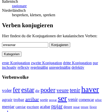
Italienisch
ragionare
Niederländisch
bespreken, kletsen, spreken
Verben konjugieren
Hier findest du die Konjugationen der katalanischen Verben:
Konjugieren
Kategorien
erste Konjugation
zweite Konjugation
dritte Konjugation
pur
inchoativ
reflexiv
regelmäßig
unregelmäßig
defektiv
Verbenwolke
haver
estar
fer
poder
tenir
veure
voler
dir
ser
arribar
venir
agrair
trobar
començar
sortir
rebre
provar
pujar
menjar
acabar
escriure
deure
canviar
treure
posar
llegir