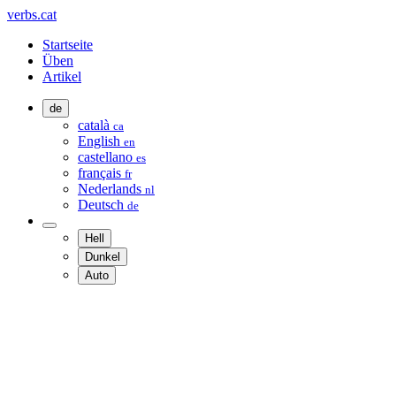
verbs.cat
Startseite
Üben
Artikel
de
català
ca
English
en
castellano
es
français
fr
Nederlands
nl
Deutsch
de
Hell
Dunkel
Auto