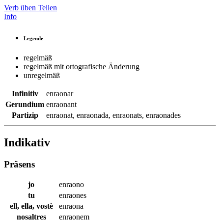
Verb üben
Teilen
Info
Legende
regelmäß
regelmäß mit ortografische Änderung
unregelmäß
Infinitiv
enraonar
Gerundium
enraonant
Partizip
enraonat
,
enraonada
,
enraonats
,
enraonades
Indikativ
Präsens
jo
enraono
tu
enraones
ell, ella, vostè
enraona
nosaltres
enraonem