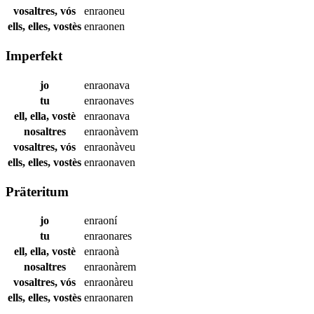
vosaltres, vós
enraoneu
ells, elles, vostès
enraonen
Imperfekt
jo
enraonava
tu
enraonaves
ell, ella, vostè
enraonava
nosaltres
enraonàvem
vosaltres, vós
enraonàveu
ells, elles, vostès
enraonaven
Präteritum
jo
enraoní
tu
enraonares
ell, ella, vostè
enraonà
nosaltres
enraonàrem
vosaltres, vós
enraonàreu
ells, elles, vostès
enraonaren