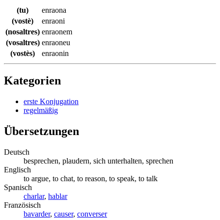
(tu)
enraona
(vostè)
enraoni
(nosaltres)
enraonem
(vosaltres)
enraoneu
(vostès)
enraonin
Kategorien
erste Konjugation
regelmäßig
Übersetzungen
Deutsch
besprechen, plaudern, sich unterhalten, sprechen
Englisch
to argue, to chat, to reason, to speak, to talk
Spanisch
charlar
,
hablar
Französisch
bavarder
,
causer
,
converser