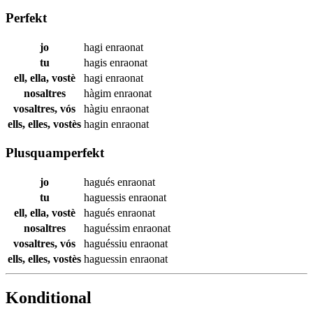
Perfekt
jo
hagi
enraonat
tu
hagis
enraonat
ell, ella, vostè
hagi
enraonat
nosaltres
hàgim
enraonat
vosaltres, vós
hàgiu
enraonat
ells, elles, vostès
hagin
enraonat
Plusquamperfekt
jo
hagués
enraonat
tu
haguessis
enraonat
ell, ella, vostè
hagués
enraonat
nosaltres
haguéssim
enraonat
vosaltres, vós
haguéssiu
enraonat
ells, elles, vostès
haguessin
enraonat
Konditional