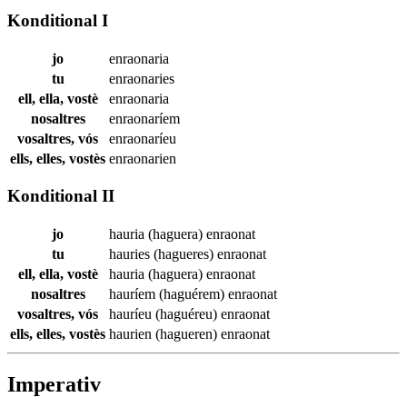
Konditional I
jo
enraonaria
tu
enraonaries
ell, ella, vostè
enraonaria
nosaltres
enraonaríem
vosaltres, vós
enraonaríeu
ells, elles, vostès
enraonarien
Konditional II
jo
hauria (haguera)
enraonat
tu
hauries (hagueres)
enraonat
ell, ella, vostè
hauria (haguera)
enraonat
nosaltres
hauríem (haguérem)
enraonat
vosaltres, vós
hauríeu (haguéreu)
enraonat
ells, elles, vostès
haurien (hagueren)
enraonat
Imperativ