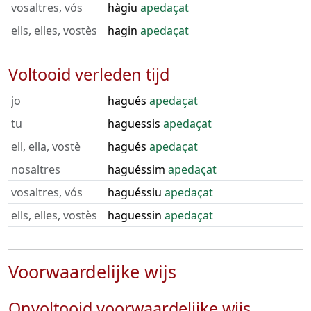
vosaltres, vós
hàgiu
apedaçat
ells, elles, vostès
hagin
apedaçat
Voltooid verleden tijd
jo
hagués
apedaçat
tu
haguessis
apedaçat
ell, ella, vostè
hagués
apedaçat
nosaltres
haguéssim
apedaçat
vosaltres, vós
haguéssiu
apedaçat
ells, elles, vostès
haguessin
apedaçat
Voorwaardelijke wijs
Onvoltooid voorwaardelijke wijs