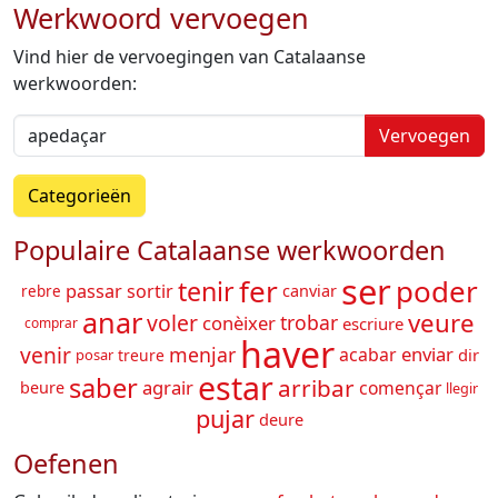
Werkwoord vervoegen
Vind hier de vervoegingen van Catalaanse
werkwoorden:
Vervoegen
Categorieën
Populaire Catalaanse werkwoorden
ser
poder
fer
tenir
passar
sortir
canviar
rebre
anar
veure
voler
trobar
conèixer
escriure
comprar
haver
venir
menjar
enviar
acabar
dir
treure
posar
estar
saber
arribar
agrair
començar
beure
llegir
pujar
deure
Oefenen