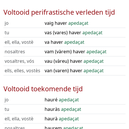
Voltooid perifrastische verleden tijd
jo
vaig haver
apedaçat
tu
vas (vares) haver
apedaçat
ell, ella, vostè
va haver
apedaçat
nosaltres
vam (vàrem) haver
apedaçat
vosaltres, vós
vau (vàreu) haver
apedaçat
ells, elles, vostès
van (varen) haver
apedaçat
Voltooid toekomende tijd
jo
hauré
apedaçat
tu
hauràs
apedaçat
ell, ella, vostè
haurà
apedaçat
nosaltres
haurem
apedaçat