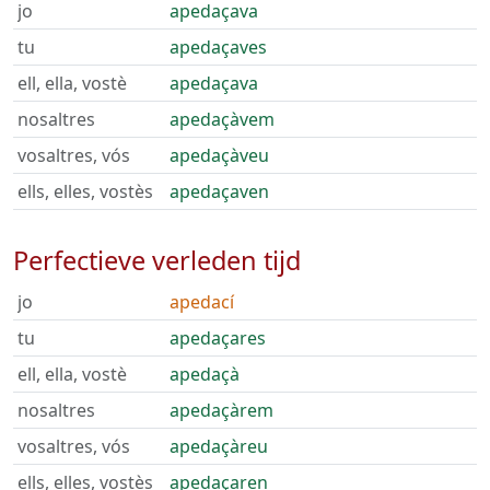
jo
apedaçava
tu
apedaçaves
ell, ella, vostè
apedaçava
nosaltres
apedaçàvem
vosaltres, vós
apedaçàveu
ells, elles, vostès
apedaçaven
Perfectieve verleden tijd
jo
apedací
tu
apedaçares
ell, ella, vostè
apedaçà
nosaltres
apedaçàrem
vosaltres, vós
apedaçàreu
ells, elles, vostès
apedaçaren