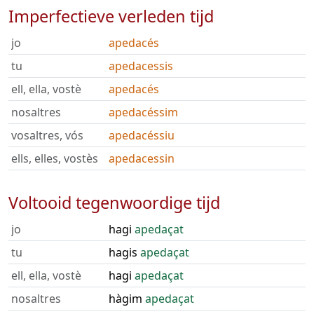
Imperfectieve verleden tijd
jo
apedacés
tu
apedacessis
ell, ella, vostè
apedacés
nosaltres
apedacéssim
vosaltres, vós
apedacéssiu
ells, elles, vostès
apedacessin
Voltooid tegenwoordige tijd
jo
hagi
apedaçat
tu
hagis
apedaçat
ell, ella, vostè
hagi
apedaçat
nosaltres
hàgim
apedaçat