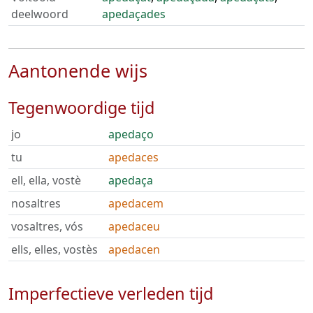
deelwoord
apedaçades
Aantonende wijs
Tegenwoordige tijd
jo
apedaço
tu
apedaces
ell, ella, vostè
apedaça
nosaltres
apedacem
vosaltres, vós
apedaceu
ells, elles, vostès
apedacen
Imperfectieve verleden tijd