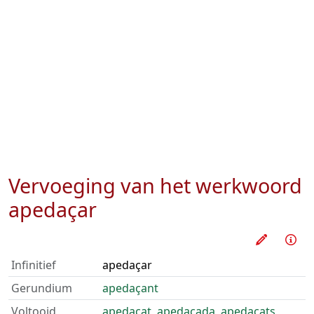
Vervoeging van het werkwoord
apedaçar
Oefen d
Inf
Infinitief
apedaçar
Gerundium
apedaçant
Voltooid
apedaçat
,
apedaçada
,
apedaçats
,