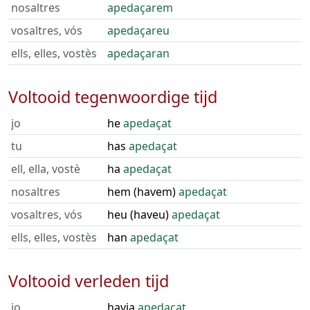
nosaltres
apedaçarem
vosaltres, vós
apedaçareu
ells, elles, vostès
apedaçaran
Voltooid tegenwoordige tijd
jo
he
apedaçat
tu
has
apedaçat
ell, ella, vostè
ha
apedaçat
nosaltres
hem (havem)
apedaçat
vosaltres, vós
heu (haveu)
apedaçat
ells, elles, vostès
han
apedaçat
Voltooid verleden tijd
jo
havia
apedaçat