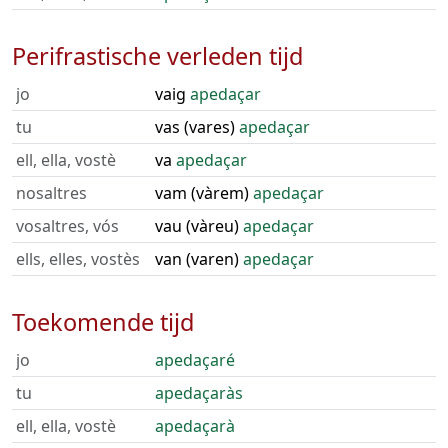
Perifrastische verleden tijd
jo
vaig
apedaçar
tu
vas (vares)
apedaçar
ell, ella, vostè
va
apedaçar
nosaltres
vam (vàrem)
apedaçar
vosaltres, vós
vau (vàreu)
apedaçar
ells, elles, vostès
van (varen)
apedaçar
Toekomende tijd
jo
apedaçaré
tu
apedaçaràs
ell, ella, vostè
apedaçarà