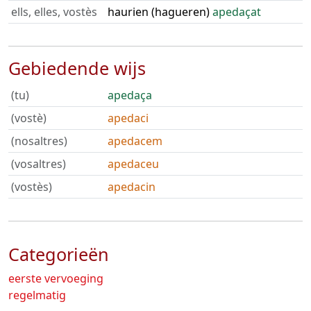
ells, elles, vostès
haurien (hagueren)
apedaçat
Gebiedende wijs
(tu)
apedaça
(vostè)
apedaci
(nosaltres)
apedacem
(vosaltres)
apedaceu
(vostès)
apedacin
Categorieën
eerste vervoeging
regelmatig