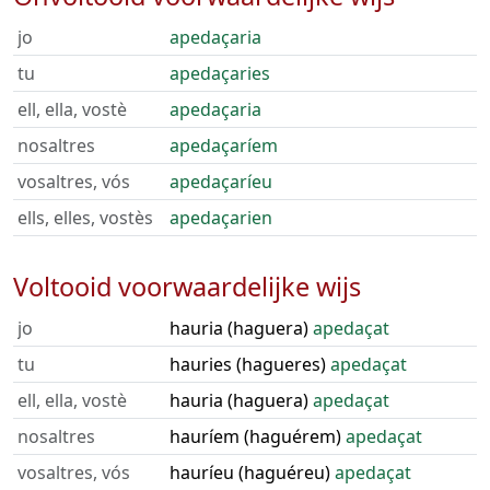
jo
apedaçaria
tu
apedaçaries
ell, ella, vostè
apedaçaria
nosaltres
apedaçaríem
vosaltres, vós
apedaçaríeu
ells, elles, vostès
apedaçarien
Voltooid voorwaardelijke wijs
jo
hauria (haguera)
apedaçat
tu
hauries (hagueres)
apedaçat
ell, ella, vostè
hauria (haguera)
apedaçat
nosaltres
hauríem (haguérem)
apedaçat
vosaltres, vós
hauríeu (haguéreu)
apedaçat