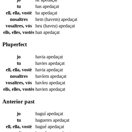
tu
has
apedaçat
ell, ella, vostè
ha
apedaçat
nosaltres
hem (havem)
apedaçat
vosaltres, vós
heu (haveu)
apedaçat
ells, elles, vostès
han
apedaçat
Pluperfect
jo
havia
apedaçat
tu
havies
apedaçat
ell, ella, vostè
havia
apedaçat
nosaltres
havíem
apedaçat
vosaltres, vós
havíeu
apedaçat
ells, elles, vostès
havien
apedaçat
Anterior past
jo
haguí
apedaçat
tu
hagueres
apedaçat
ell, ella, vostè
hagué
apedaçat