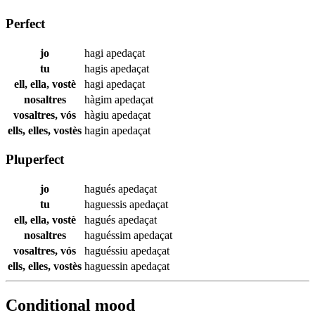
Perfect
jo
hagi
apedaçat
tu
hagis
apedaçat
ell, ella, vostè
hagi
apedaçat
nosaltres
hàgim
apedaçat
vosaltres, vós
hàgiu
apedaçat
ells, elles, vostès
hagin
apedaçat
Pluperfect
jo
hagués
apedaçat
tu
haguessis
apedaçat
ell, ella, vostè
hagués
apedaçat
nosaltres
haguéssim
apedaçat
vosaltres, vós
haguéssiu
apedaçat
ells, elles, vostès
haguessin
apedaçat
Conditional mood