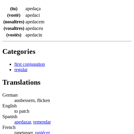
(tu)
apedaça
(vostè)
apedaci
(nosaltres)
apedacem
(vosaltres)
apedaceu
(vostès)
apedacin
Categories
first conjugation
regular
Translations
German
ausbessern, flicken
English
to patch
Spanish
apedazar
,
remendar
French
rapetasser,
rapiécer