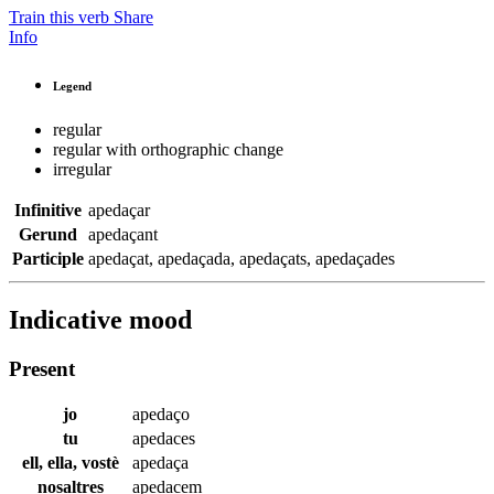
Train this verb
Share
Info
Legend
regular
regular with orthographic change
irregular
Infinitive
apedaçar
Gerund
apedaçant
Participle
apedaçat
,
apedaçada
,
apedaçats
,
apedaçades
Indicative mood
Present
jo
apedaço
tu
apedaces
ell, ella, vostè
apedaça
nosaltres
apedacem