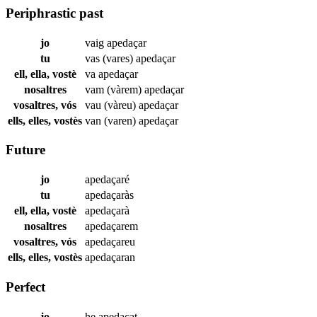
Periphrastic past
jo
vaig
apedaçar
tu
vas (vares)
apedaçar
ell, ella, vostè
va
apedaçar
nosaltres
vam (vàrem)
apedaçar
vosaltres, vós
vau (vàreu)
apedaçar
ells, elles, vostès
van (varen)
apedaçar
Future
jo
apedaçaré
tu
apedaçaràs
ell, ella, vostè
apedaçarà
nosaltres
apedaçarem
vosaltres, vós
apedaçareu
ells, elles, vostès
apedaçaran
Perfect
jo
he
apedaçat