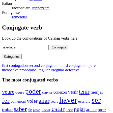
Italian
racconciare,
rappezzare
Portuguese
remendar
Conjugate verb
Look up the conjugations of Catalan verbs here:
Conjugate
Categories
first conjugation
second conjugation
third conjugation
pure
inchoative
pronominal
regular
irregular
defective
The most conjugated verbs
poder
tenir
veure
venir
menjar
conèixer
deure
canviar
haver
ser
fer
anar
voler
començar
beure
escriure
estar
saber
pujar
trobar
passar
acabar
sortir
dir
posar
llegir