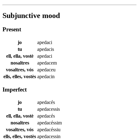
Subjunctive mood
Present
jo
apedaci
tu
apedacis
ell, ella, vostè
apedaci
nosaltres
apedacem
vosaltres, vós
apedaceu
ells, elles, vostès
apedacin
Imperfect
jo
apedacés
tu
apedacessis
ell, ella, vostè
apedacés
nosaltres
apedacéssim
vosaltres, vós
apedacéssiu
ells, elles, vostès
apedacessin