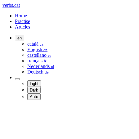
verbs.cat
Home
Practise
Articles
en
català
ca
English
en
castellano
es
français
fr
Nederlands
nl
Deutsch
de
Light
Dark
Auto