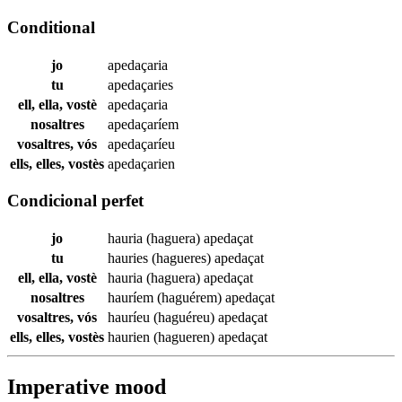
Conditional
jo
apedaçaria
tu
apedaçaries
ell, ella, vostè
apedaçaria
nosaltres
apedaçaríem
vosaltres, vós
apedaçaríeu
ells, elles, vostès
apedaçarien
Condicional perfet
jo
hauria (haguera)
apedaçat
tu
hauries (hagueres)
apedaçat
ell, ella, vostè
hauria (haguera)
apedaçat
nosaltres
hauríem (haguérem)
apedaçat
vosaltres, vós
hauríeu (haguéreu)
apedaçat
ells, elles, vostès
haurien (hagueren)
apedaçat
Imperative mood