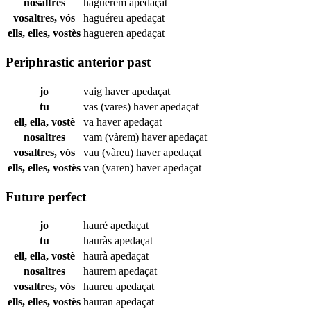
nosaltres
haguérem
apedaçat
vosaltres, vós
haguéreu
apedaçat
ells, elles, vostès
hagueren
apedaçat
Periphrastic anterior past
jo
vaig haver
apedaçat
tu
vas (vares) haver
apedaçat
ell, ella, vostè
va haver
apedaçat
nosaltres
vam (vàrem) haver
apedaçat
vosaltres, vós
vau (vàreu) haver
apedaçat
ells, elles, vostès
van (varen) haver
apedaçat
Future perfect
jo
hauré
apedaçat
tu
hauràs
apedaçat
ell, ella, vostè
haurà
apedaçat
nosaltres
haurem
apedaçat
vosaltres, vós
haureu
apedaçat
ells, elles, vostès
hauran
apedaçat