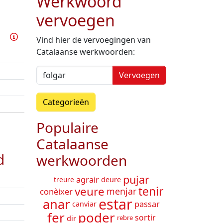
Werkwoord
vervoegen
Oefen dit werkwoord
Info
Vind hier de vervoegingen van
Catalaanse werkwoorden:
Vervoegen
Categorieën
Populaire
Catalaanse
d
werkwoorden
pujar
agrair
deure
treure
veure
tenir
menjar
conèixer
estar
anar
passar
canviar
fer
poder
sortir
dir
rebre