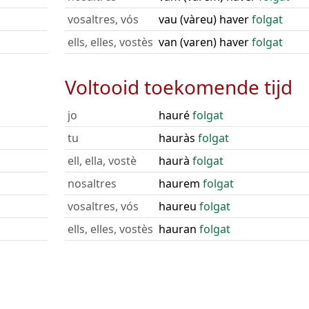
vosaltres, vós
vau (vàreu) haver
folgat
ells, elles, vostès
van (varen) haver
folgat
Voltooid toekomende tijd
jo
hauré
folgat
tu
hauràs
folgat
ell, ella, vostè
haurà
folgat
nosaltres
haurem
folgat
vosaltres, vós
haureu
folgat
ells, elles, vostès
hauran
folgat