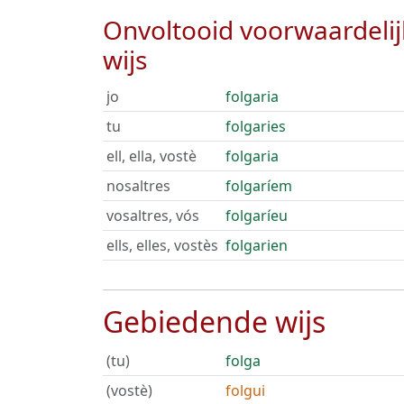
Onvoltooid voorwaardeli
wijs
jo
folgaria
tu
folgaries
ell, ella, vostè
folgaria
nosaltres
folgaríem
vosaltres, vós
folgaríeu
ells, elles, vostès
folgarien
Gebiedende wijs
(tu)
folga
(vostè)
folgui