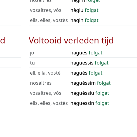
nosaltres
hàgim
folgat
vosaltres, vós
hàgiu
folgat
ells, elles, vostès
hagin
folgat
jd
Voltooid verleden tijd
jo
hagués
folgat
tu
haguessis
folgat
ell, ella, vostè
hagués
folgat
nosaltres
haguéssim
folgat
vosaltres, vós
haguéssiu
folgat
ells, elles, vostès
haguessin
folgat