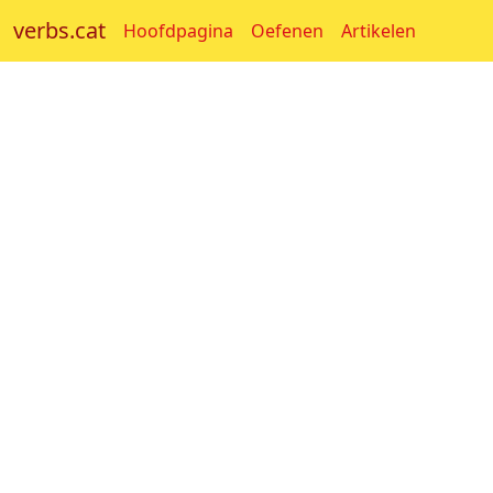
verbs.cat
Hoofdpagina
Oefenen
Artikelen