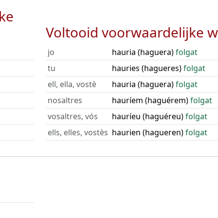
jke
Voltooid voorwaardelijke w
jo
hauria (haguera)
folgat
tu
hauries (hagueres)
folgat
ell, ella, vostè
hauria (haguera)
folgat
nosaltres
hauríem (haguérem)
folgat
vosaltres, vós
hauríeu (haguéreu)
folgat
ells, elles, vostès
haurien (hagueren)
folgat