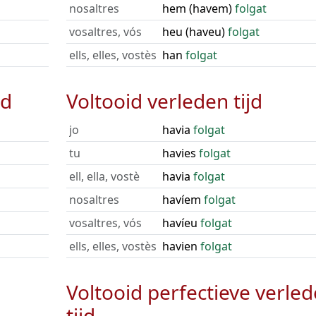
nosaltres
hem (havem)
folgat
vosaltres, vós
heu (haveu)
folgat
ells, elles, vostès
han
folgat
jd
Voltooid verleden tijd
jo
havia
folgat
tu
havies
folgat
ell, ella, vostè
havia
folgat
nosaltres
havíem
folgat
vosaltres, vós
havíeu
folgat
ells, elles, vostès
havien
folgat
Voltooid perfectieve verle
tijd