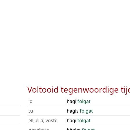
Voltooid tegenwoordige tij
jo
hagi
folgat
tu
hagis
folgat
ell, ella, vostè
hagi
folgat