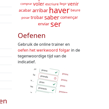
voler
venir
escriure
comprar
llegir
haver
arribar
acabar
beure
saber
trobar
començar
posar
ser
enviar
Oefenen
Gebruik de online trainer en
oefen het werkwoord
folgar
in de
tegenwoordige tijd van de
indicatief.
den