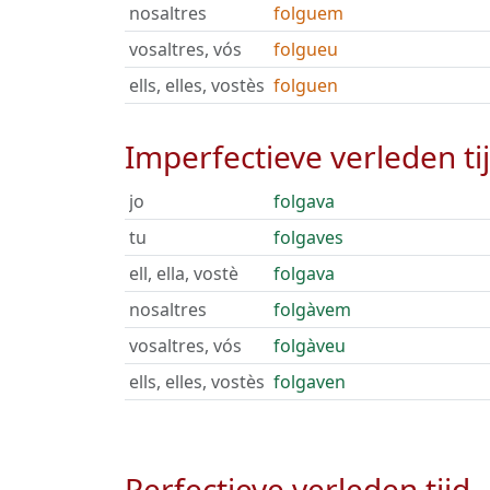
nosaltres
folguem
vosaltres, vós
folgueu
ells, elles, vostès
folguen
Imperfectieve verleden ti
jo
folgava
tu
folgaves
ell, ella, vostè
folgava
nosaltres
folgàvem
vosaltres, vós
folgàveu
ells, elles, vostès
folgaven
Perfectieve verleden tijd