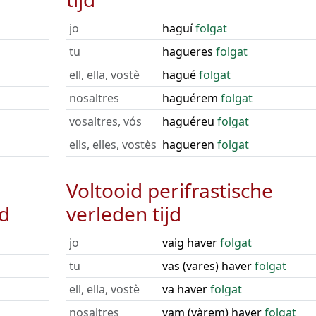
jo
haguí
folgat
tu
hagueres
folgat
ell, ella, vostè
hagué
folgat
nosaltres
haguérem
folgat
vosaltres, vós
haguéreu
folgat
ells, elles, vostès
hagueren
folgat
Voltooid perifrastische
jd
verleden tijd
jo
vaig haver
folgat
tu
vas (vares) haver
folgat
ell, ella, vostè
va haver
folgat
nosaltres
vam (vàrem) haver
folgat