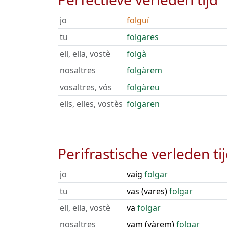
jo
folguí
tu
folgares
ell, ella, vostè
folgà
nosaltres
folgàrem
vosaltres, vós
folgàreu
ells, elles, vostès
folgaren
Perifrastische verleden ti
jo
vaig
folgar
tu
vas (vares)
folgar
ell, ella, vostè
va
folgar
nosaltres
vam (vàrem)
folgar