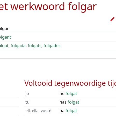
het werkwoord
folgar
olgar
olgant
olgat
,
folgada
,
folgats
,
folgades
Voltooid tegenwoordige tij
jo
he
folgat
tu
has
folgat
ell, ella, vostè
ha
folgat