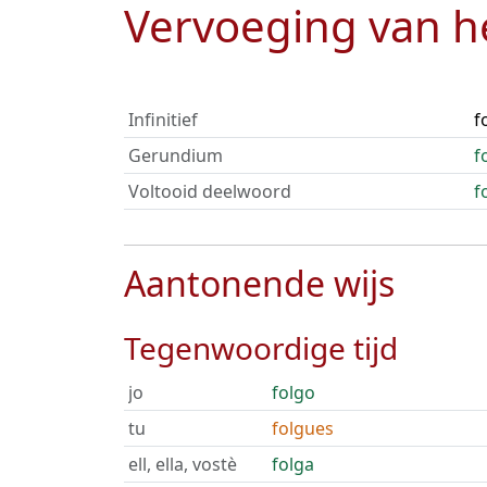
Vervoeging van 
Infinitief
f
Gerundium
f
Voltooid deelwoord
f
Aantonende wijs
Tegenwoordige tijd
jo
folgo
tu
folgues
ell, ella, vostè
folga