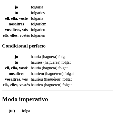
jo
folgaria
tu
folgaries
ell, ella, vostè
folgaria
nosaltres
folgaríem
vosaltres, vós
folgaríeu
ells, elles, vostès
folgarien
Condicional perfecto
jo
hauria (haguera)
folgat
tu
hauries (hagueres)
folgat
ell, ella, vostè
hauria (haguera)
folgat
nosaltres
hauríem (haguérem)
folgat
vosaltres, vós
hauríeu (haguéreu)
folgat
ells, elles, vostès
haurien (hagueren)
folgat
Modo imperativo
(tu)
folga