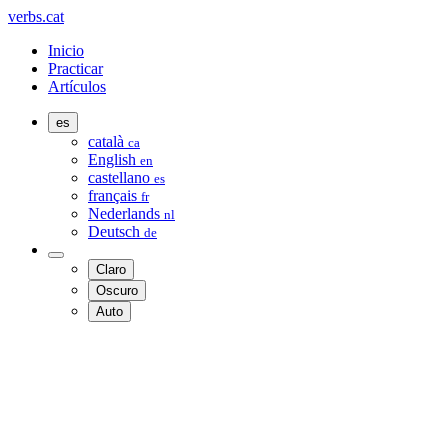
verbs.cat
Inicio
Practicar
Artículos
es
català
ca
English
en
castellano
es
français
fr
Nederlands
nl
Deutsch
de
Claro
Oscuro
Auto