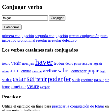
Conjugar verbo
Conjugar
Categorías
primera conjugación
segunda conjugación
tercera conjugación
puro
incoativo
pronominal
regular
irregular
defectivo
Los verbos catalanes más conjugados
haver
venir
menjar
trobar
agrair
acabar
treure
deure
posar
anar
saber
pujar
arribar
enviar
començar
canviar
rebre
llegir
ser
estar
poder
fer
tenir
voler
sortir
passar
escriure
dir
veure
conèixer
beure
comprar
Practicar
Utiliza el ejercicio en línea para
practicar la conjugación de
folgar
en
el presente de indicativo.