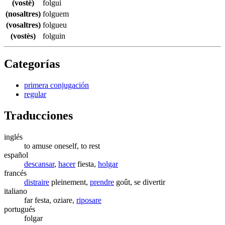
(vostè)
folgui
(nosaltres)
folguem
(vosaltres)
folgueu
(vostès)
folguin
Categorías
primera conjugación
regular
Traducciones
inglés
to amuse oneself, to rest
español
descansar
,
hacer
fiesta,
holgar
francés
distraire
pleinement,
prendre
goût, se divertir
italiano
far festa, oziare,
riposare
portugués
folgar