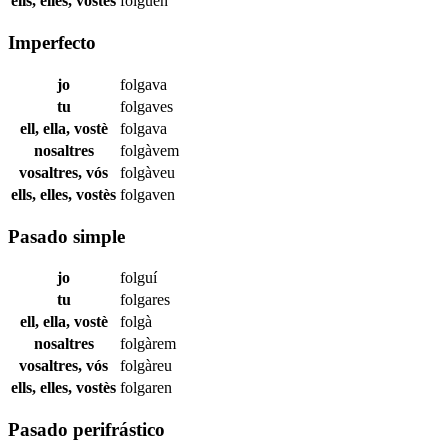
ells, elles, vostès
folguen
Imperfecto
jo
folgava
tu
folgaves
ell, ella, vostè
folgava
nosaltres
folgàvem
vosaltres, vós
folgàveu
ells, elles, vostès
folgaven
Pasado simple
jo
folguí
tu
folgares
ell, ella, vostè
folgà
nosaltres
folgàrem
vosaltres, vós
folgàreu
ells, elles, vostès
folgaren
Pasado perifrástico