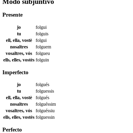
Modo subjuntivo
Presente
jo
folgui
tu
folguis
ell, ella, vostè
folgui
nosaltres
folguem
vosaltres, vós
folgueu
ells, elles, vostès
folguin
Imperfecto
jo
folgués
tu
folguessis
ell, ella, vostè
folgués
nosaltres
folguéssim
vosaltres, vós
folguéssiu
ells, elles, vostès
folguessin
Perfecto