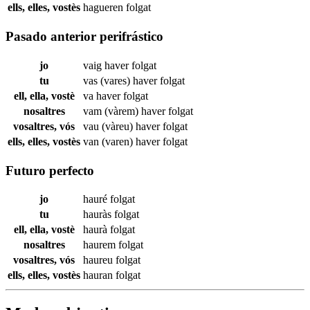
ells, elles, vostès
hagueren
folgat
Pasado anterior perifrástico
jo
vaig haver
folgat
tu
vas (vares) haver
folgat
ell, ella, vostè
va haver
folgat
nosaltres
vam (vàrem) haver
folgat
vosaltres, vós
vau (vàreu) haver
folgat
ells, elles, vostès
van (varen) haver
folgat
Futuro perfecto
jo
hauré
folgat
tu
hauràs
folgat
ell, ella, vostè
haurà
folgat
nosaltres
haurem
folgat
vosaltres, vós
haureu
folgat
ells, elles, vostès
hauran
folgat