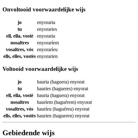
Onvoltooid voorwaardelijke wijs
jo
enyoraria
tu
enyoraries
ell, ella, vostè
enyoraria
nosaltres
enyoraríem
vosaltres, vós
enyoraríeu
ells, elles, vostès
enyorarien
Voltooid voorwaardelijke wijs
jo
hauria (haguera)
enyorat
tu
hauries (hagueres)
enyorat
ell, ella, vostè
hauria (haguera)
enyorat
nosaltres
hauríem (haguérem)
enyorat
vosaltres, vós
hauríeu (haguéreu)
enyorat
ells, elles, vostès
haurien (hagueren)
enyorat
Gebiedende wijs