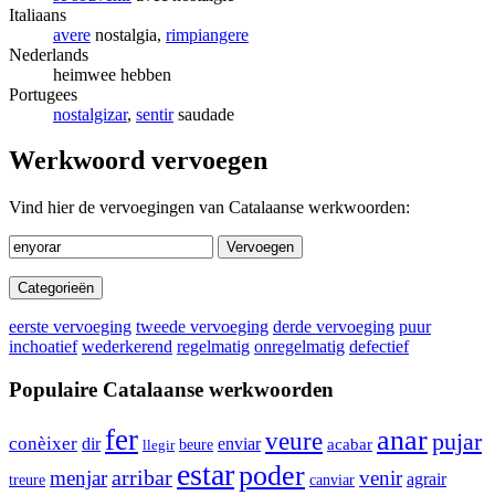
Italiaans
avere
nostalgia,
rimpiangere
Nederlands
heimwee hebben
Portugees
nostalgizar
,
sentir
saudade
Werkwoord vervoegen
Vind hier de vervoegingen van Catalaanse werkwoorden:
Vervoegen
Categorieën
eerste vervoeging
tweede vervoeging
derde vervoeging
puur
inchoatief
wederkerend
regelmatig
onregelmatig
defectief
Populaire Catalaanse werkwoorden
fer
anar
veure
pujar
conèixer
enviar
dir
acabar
beure
llegir
estar
poder
arribar
menjar
venir
agrair
canviar
treure