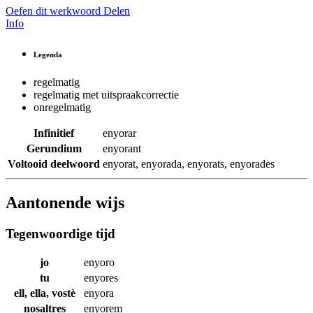
Oefen dit werkwoord
Delen
Info
Legenda
regelmatig
regelmatig met uitspraakcorrectie
onregelmatig
Infinitief
enyorar
Gerundium
enyorant
Voltooid deelwoord
enyorat
,
enyorada
,
enyorats
,
enyorades
Aantonende wijs
Tegenwoordige tijd
jo
enyoro
tu
enyores
ell, ella, vostè
enyora
nosaltres
enyorem