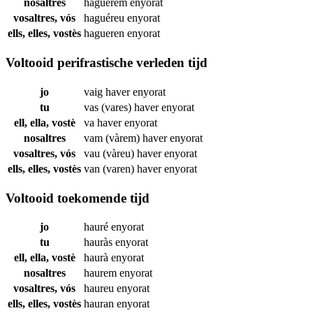
nosaltres
haguérem
enyorat
vosaltres, vós
haguéreu
enyorat
ells, elles, vostès
hagueren
enyorat
Voltooid perifrastische verleden tijd
jo
vaig haver
enyorat
tu
vas (vares) haver
enyorat
ell, ella, vostè
va haver
enyorat
nosaltres
vam (vàrem) haver
enyorat
vosaltres, vós
vau (vàreu) haver
enyorat
ells, elles, vostès
van (varen) haver
enyorat
Voltooid toekomende tijd
jo
hauré
enyorat
tu
hauràs
enyorat
ell, ella, vostè
haurà
enyorat
nosaltres
haurem
enyorat
vosaltres, vós
haureu
enyorat
ells, elles, vostès
hauran
enyorat