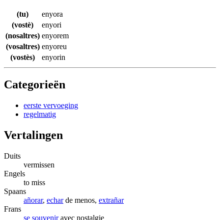
(tu)
enyora
(vostè)
enyori
(nosaltres)
enyorem
(vosaltres)
enyoreu
(vostès)
enyorin
Categorieën
eerste vervoeging
regelmatig
Vertalingen
Duits
vermissen
Engels
to miss
Spaans
añorar
,
echar
de menos,
extrañar
Frans
se souvenir
avec nostalgie