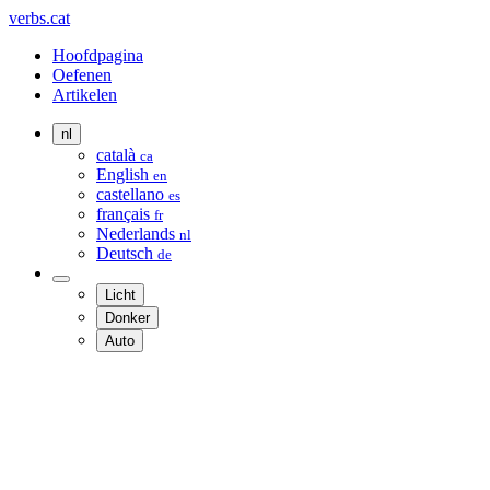
verbs.cat
Hoofdpagina
Oefenen
Artikelen
nl
català
ca
English
en
castellano
es
français
fr
Nederlands
nl
Deutsch
de
Licht
Donker
Auto