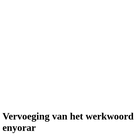
Vervoeging van het werkwoord
enyorar