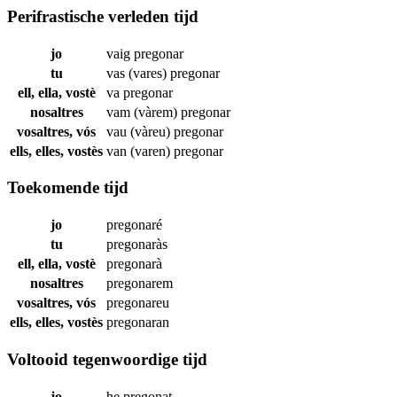
Perifrastische verleden tijd
jo
vaig
pregonar
tu
vas (vares)
pregonar
ell, ella, vostè
va
pregonar
nosaltres
vam (vàrem)
pregonar
vosaltres, vós
vau (vàreu)
pregonar
ells, elles, vostès
van (varen)
pregonar
Toekomende tijd
jo
pregonaré
tu
pregonaràs
ell, ella, vostè
pregonarà
nosaltres
pregonarem
vosaltres, vós
pregonareu
ells, elles, vostès
pregonaran
Voltooid tegenwoordige tijd
jo
he
pregonat