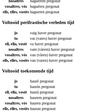
nosaltres
haguérem
pregonat
vosaltres, vós
haguéreu
pregonat
ells, elles, vostès
hagueren
pregonat
Voltooid perifrastische verleden tijd
jo
vaig haver
pregonat
tu
vas (vares) haver
pregonat
ell, ella, vostè
va haver
pregonat
nosaltres
vam (vàrem) haver
pregonat
vosaltres, vós
vau (vàreu) haver
pregonat
ells, elles, vostès
van (varen) haver
pregonat
Voltooid toekomende tijd
jo
hauré
pregonat
tu
hauràs
pregonat
ell, ella, vostè
haurà
pregonat
nosaltres
haurem
pregonat
vosaltres, vós
haureu
pregonat
ells, elles, vostès
hauran
pregonat