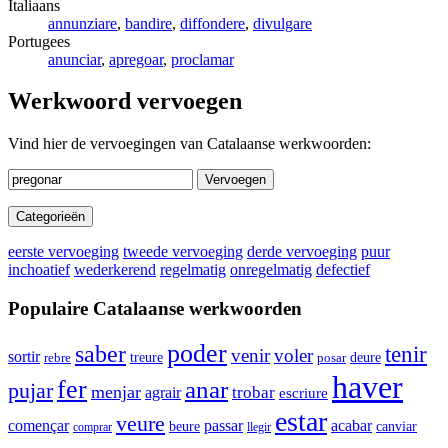
Italiaans
annunziare
,
bandire
,
diffondere
,
divulgare
Portugees
anunciar
,
apregoar
,
proclamar
Werkwoord vervoegen
Vind hier de vervoegingen van Catalaanse werkwoorden:
Vervoegen
Categorieën
eerste vervoeging
tweede vervoeging
derde vervoeging
puur
inchoatief
wederkerend
regelmatig
onregelmatig
defectief
Populaire Catalaanse werkwoorden
poder
saber
tenir
venir
voler
sortir
deure
rebre
treure
posar
haver
fer
anar
pujar
menjar
agrair
trobar
escriure
estar
veure
començar
passar
acabar
beure
canviar
comprar
llegir