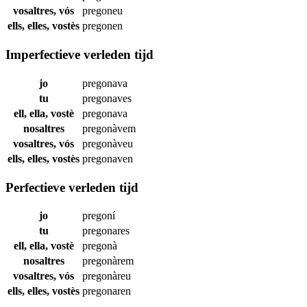
vosaltres, vós
pregoneu
ells, elles, vostès
pregonen
Imperfectieve verleden tijd
jo
pregonava
tu
pregonaves
ell, ella, vostè
pregonava
nosaltres
pregonàvem
vosaltres, vós
pregonàveu
ells, elles, vostès
pregonaven
Perfectieve verleden tijd
jo
pregoní
tu
pregonares
ell, ella, vostè
pregonà
nosaltres
pregonàrem
vosaltres, vós
pregonàreu
ells, elles, vostès
pregonaren