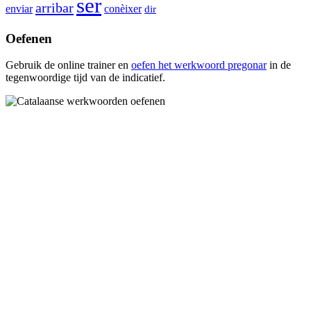
ser
arribar
conèixer
enviar
dir
Oefenen
Gebruik de online trainer en
oefen het werkwoord
pregonar
in de
tegenwoordige tijd van de indicatief.