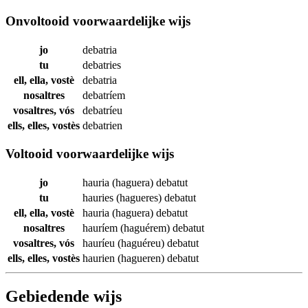
Onvoltooid voorwaardelijke wijs
jo
debatria
tu
debatries
ell, ella, vostè
debatria
nosaltres
debatríem
vosaltres, vós
debatríeu
ells, elles, vostès
debatrien
Voltooid voorwaardelijke wijs
jo
hauria (haguera)
debatut
tu
hauries (hagueres)
debatut
ell, ella, vostè
hauria (haguera)
debatut
nosaltres
hauríem (haguérem)
debatut
vosaltres, vós
hauríeu (haguéreu)
debatut
ells, elles, vostès
haurien (hagueren)
debatut
Gebiedende wijs