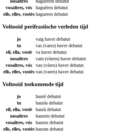
nosaltres
haguérem
debatut
vosaltres, vós
haguéreu
debatut
ells, elles, vostès
hagueren
debatut
Voltooid perifrastische verleden tijd
jo
vaig haver
debatut
tu
vas (vares) haver
debatut
ell, ella, vostè
va haver
debatut
nosaltres
vam (vàrem) haver
debatut
vosaltres, vós
vau (vàreu) haver
debatut
ells, elles, vostès
van (varen) haver
debatut
Voltooid toekomende tijd
jo
hauré
debatut
tu
hauràs
debatut
ell, ella, vostè
haurà
debatut
nosaltres
haurem
debatut
vosaltres, vós
haureu
debatut
ells, elles, vostès
hauran
debatut