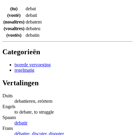
(tu)
debat
(vostè)
debati
(nosaltres)
debatem
(vosaltres)
debateu
(vostès)
debatin
Categorieën
tweede vervoeging
regelmatig
Vertalingen
Duits
debattieren, erörtern
Engels
to debate, to struggle
Spaans
debatir
Frans
débattre
,
discuter
,
disputer