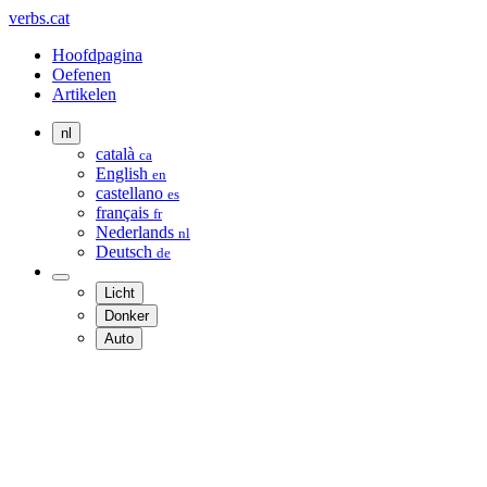
verbs.cat
Hoofdpagina
Oefenen
Artikelen
nl
català
ca
English
en
castellano
es
français
fr
Nederlands
nl
Deutsch
de
Licht
Donker
Auto