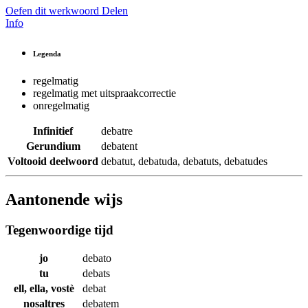
Oefen dit werkwoord
Delen
Info
Legenda
regelmatig
regelmatig met uitspraakcorrectie
onregelmatig
Infinitief
debatre
Gerundium
debatent
Voltooid deelwoord
debatut
,
debatuda
,
debatuts
,
debatudes
Aantonende wijs
Tegenwoordige tijd
jo
debato
tu
debats
ell, ella, vostè
debat
nosaltres
debatem