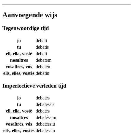
Aanvoegende wijs
Tegenwoordige tijd
jo
debati
tu
debatis
ell, ella, vostè
debati
nosaltres
debatem
vosaltres, vós
debateu
ells, elles, vostès
debatin
Imperfectieve verleden tijd
jo
debatés
tu
debatessis
ell, ella, vostè
debatés
nosaltres
debatéssim
vosaltres, vós
debatéssiu
ells, elles, vostès
debatessin