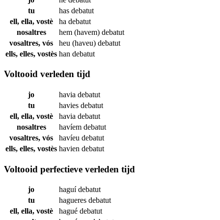
tu
has
debatut
ell, ella, vostè
ha
debatut
nosaltres
hem (havem)
debatut
vosaltres, vós
heu (haveu)
debatut
ells, elles, vostès
han
debatut
Voltooid verleden tijd
jo
havia
debatut
tu
havies
debatut
ell, ella, vostè
havia
debatut
nosaltres
havíem
debatut
vosaltres, vós
havíeu
debatut
ells, elles, vostès
havien
debatut
Voltooid perfectieve verleden tijd
jo
haguí
debatut
tu
hagueres
debatut
ell, ella, vostè
hagué
debatut