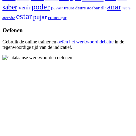
poder
anar
saber
venir
passar
acabar
dir
deure
treure
rebre
estar
pujar
començar
aprendre
Oefenen
Gebruik de online trainer en
oefen het werkwoord
debatre
in de
tegenwoordige tijd van de indicatief.