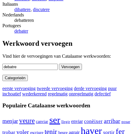
Italiaans
dibattere
,
discutere
Nederlands
debatteren
Portugees
debater
Werkwoord vervoegen
Vind hier de vervoegingen van Catalaanse werkwoorden:
Vervoegen
Categorieën
eerste vervoeging
tweede vervoeging
derde vervoeging
puur
inchoatief
wederkerend
regelmatig
onregelmatig
defectief
Populaire Catalaanse werkwoorden
ser
veure
arribar
menjar
enviar
conèixer
canviar
llegir
posar
haver
fer
tenir
voler
sortir
trobar
agrair
escriure
beure