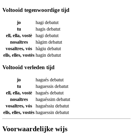
Voltooid tegenwoordige tijd
jo
hagi
debatut
tu
hagis
debatut
ell, ella, vostè
hagi
debatut
nosaltres
hàgim
debatut
vosaltres, vós
hàgiu
debatut
ells, elles, vostès
hagin
debatut
Voltooid verleden tijd
jo
hagués
debatut
tu
haguessis
debatut
ell, ella, vostè
hagués
debatut
nosaltres
haguéssim
debatut
vosaltres, vós
haguéssiu
debatut
ells, elles, vostès
haguessin
debatut
Voorwaardelijke wijs