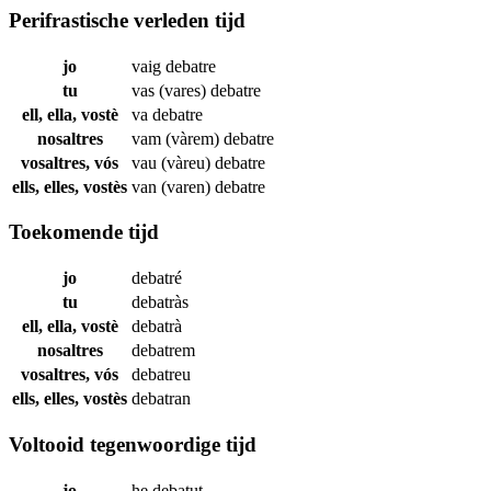
Perifrastische verleden tijd
jo
vaig
debatre
tu
vas (vares)
debatre
ell, ella, vostè
va
debatre
nosaltres
vam (vàrem)
debatre
vosaltres, vós
vau (vàreu)
debatre
ells, elles, vostès
van (varen)
debatre
Toekomende tijd
jo
debatré
tu
debatràs
ell, ella, vostè
debatrà
nosaltres
debatrem
vosaltres, vós
debatreu
ells, elles, vostès
debatran
Voltooid tegenwoordige tijd
jo
he
debatut