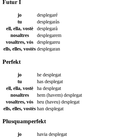
Futur I
jo
desplegaré
tu
desplegaràs
ell, ella, vostè
desplegarà
nosaltres
desplegarem
vosaltres, vós
desplegareu
ells, elles, vostès
desplegaran
Perfekt
jo
he
desplegat
tu
has
desplegat
ell, ella, vostè
ha
desplegat
nosaltres
hem (havem)
desplegat
vosaltres, vós
heu (haveu)
desplegat
ells, elles, vostès
han
desplegat
Plusquamperfekt
jo
havia
desplegat