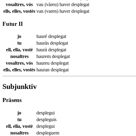
vosaltres, vós
vau (vàreu) haver
desplegat
ells, elles, vostès
van (varen) haver
desplegat
Futur II
jo
hauré
desplegat
tu
hauràs
desplegat
ell, ella, vostè
haurà
desplegat
nosaltres
haurem
desplegat
vosaltres, vós
haureu
desplegat
ells, elles, vostès
hauran
desplegat
Subjunktiv
Präsens
jo
desplegui
tu
despleguis
ell, ella, vostè
desplegui
nosaltres
despleguem