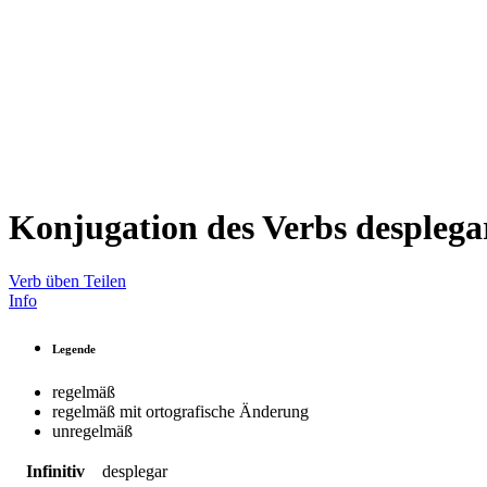
Konjugation des Verbs
desplega
Verb üben
Teilen
Info
Legende
regelmäß
regelmäß mit ortografische Änderung
unregelmäß
Infinitiv
desplegar