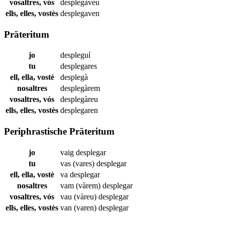
vosaltres, vós
desplegàveu
ells, elles, vostès
desplegaven
Präteritum
jo
despleguí
tu
desplegares
ell, ella, vostè
desplegà
nosaltres
desplegàrem
vosaltres, vós
desplegàreu
ells, elles, vostès
desplegaren
Periphrastische Präteritum
jo
vaig
desplegar
tu
vas (vares)
desplegar
ell, ella, vostè
va
desplegar
nosaltres
vam (vàrem)
desplegar
vosaltres, vós
vau (vàreu)
desplegar
ells, elles, vostès
van (varen)
desplegar