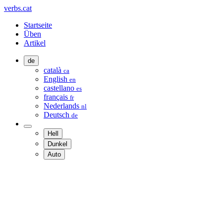
verbs.cat
Startseite
Üben
Artikel
de
català
ca
English
en
castellano
es
français
fr
Nederlands
nl
Deutsch
de
Hell
Dunkel
Auto