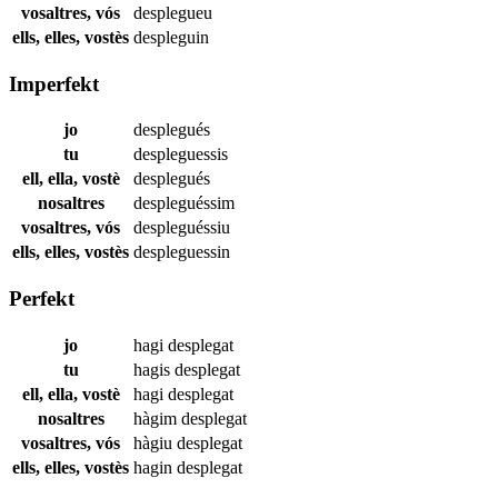
vosaltres, vós
desplegueu
ells, elles, vostès
despleguin
Imperfekt
jo
desplegués
tu
despleguessis
ell, ella, vostè
desplegués
nosaltres
despleguéssim
vosaltres, vós
despleguéssiu
ells, elles, vostès
despleguessin
Perfekt
jo
hagi
desplegat
tu
hagis
desplegat
ell, ella, vostè
hagi
desplegat
nosaltres
hàgim
desplegat
vosaltres, vós
hàgiu
desplegat
ells, elles, vostès
hagin
desplegat