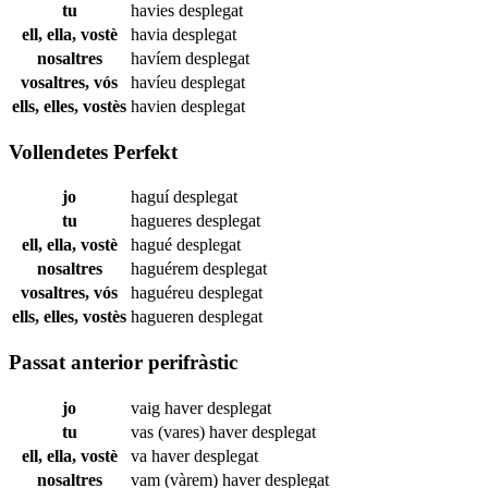
tu
havies
desplegat
ell, ella, vostè
havia
desplegat
nosaltres
havíem
desplegat
vosaltres, vós
havíeu
desplegat
ells, elles, vostès
havien
desplegat
Vollendetes Perfekt
jo
haguí
desplegat
tu
hagueres
desplegat
ell, ella, vostè
hagué
desplegat
nosaltres
haguérem
desplegat
vosaltres, vós
haguéreu
desplegat
ells, elles, vostès
hagueren
desplegat
Passat anterior perifràstic
jo
vaig haver
desplegat
tu
vas (vares) haver
desplegat
ell, ella, vostè
va haver
desplegat
nosaltres
vam (vàrem) haver
desplegat