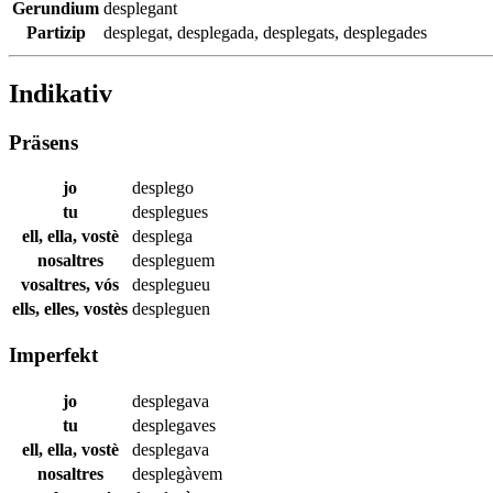
Gerundium
desplegant
Partizip
desplegat
,
desplegada
,
desplegats
,
desplegades
Indikativ
Präsens
jo
desplego
tu
desplegues
ell, ella, vostè
desplega
nosaltres
despleguem
vosaltres, vós
desplegueu
ells, elles, vostès
despleguen
Imperfekt
jo
desplegava
tu
desplegaves
ell, ella, vostè
desplegava
nosaltres
desplegàvem